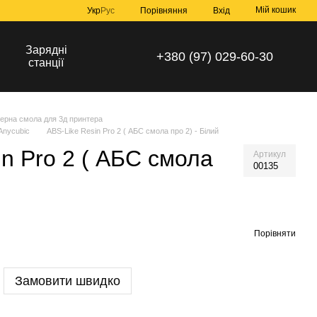
Мій кошик
Порівняння
Укр
Рус
Вхід
Зарядні
+380 (97) 029-60-30
станції
ерна смола для 3д принтера
Anycubic
ABS-Like Resin Pro 2 ( АБС смола про 2) - Білий
in Pro 2 ( АБС смола
Артикул
00135
Порівняти
Замовити швидко