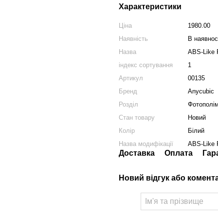
Характеристики
Ціна
1980.00
Наявність
В наявнос
Назва
ABS-Like 
індекс сортування
1
Артикул
00135
Бренд
Anycubic
Розділ
Фотополім
Стан товару
Новий
Колір
Білий
Назва модифікації
ABS-Like 
Доставка
Оплата
Гар
Новий відгук або комент