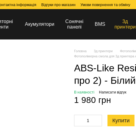
онтактна інформація
Відгуки про магазин
Умови повернення та обміну
яторні
Сонячні
3д
Акумулятори
BMS
енти
панелі
принтери
Головна
3д принтери
Фотополім
Фотополімерна смола для 3д принтера 
ABS-Like Res
про 2) - Білий
В наявності
Написати відгук
1 980 грн
Купити