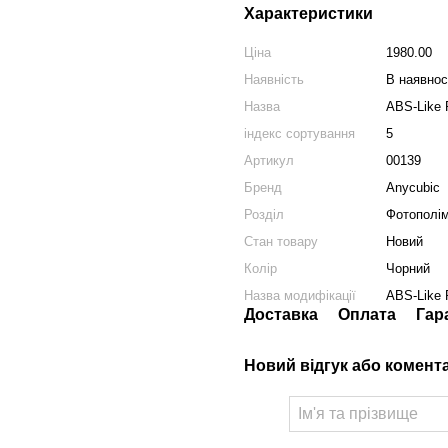
Характеристики
Ціна
1980.00
Наявність
В наявнос
Назва
ABS-Like 
індекс сортування
5
Артикул
00139
Бренд
Anycubic
Розділ
Фотополім
Стан товару
Новий
Колір
Чорний
Назва модифікації
ABS-Like 
Доставка
Оплата
Гар
Новий відгук або комент