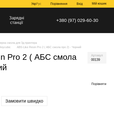
Мій кошик
Порівняння
Укр
Рус
Вхід
Зарядні
+380 (97) 029-60-30
станції
ерна смола для 3д принтера
Anycubic
ABS-Like Resin Pro 2 ( АБС смола про 2) - Чорний
in Pro 2 ( АБС смола
Артикул
00139
ий
Порівняти
Замовити швидко