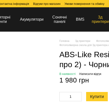
онтактна інформація
Відгуки про магазин
Умови повернення та обміну
яторні
Сонячні
3д
Акумулятори
BMS
енти
панелі
принтери
Головна
3д принтери
Фотополім
Фотополімерна смола для 3д принтера 
ABS-Like Res
про 2) - Чорн
В наявності
Написати відгук
1 980 грн
Купити