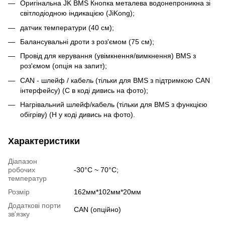
Оригінальна JK BMS Кнопка металева водонепроникна зі
світлодіодною індикацією (JiKong);
датчик температури (40 см);
Балансувальні дроти з роз'ємом (75 см);
Провід для керування (увімкнення/вимкнення) BMS з
роз'ємом (опція на запит);
CAN - шлейф / кабель (тільки для BMS з підтримкою CAN
інтерфейсу) (C в коді дивись на фото);
Нагрівальний шлейф/кабель (тільки для BMS з функцією
обігріву) (H у коді дивись на фото).
Характеристики
Діапазон
робочих
-30°С ~ 70°С;
температур
Розмір
162мм*102мм*20мм
Додаткові порти
CAN (опційно)
зв'язку