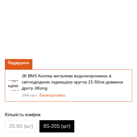
Подарунок
JK BMS Кнопка металева водонепроникна зі
світлодіодною індикацією кругла 15-50см довжина
дроту JiKong
198 грн
Безкоштовно
Кількість комірок
3S-8S (шт)
8S-20S (шт)