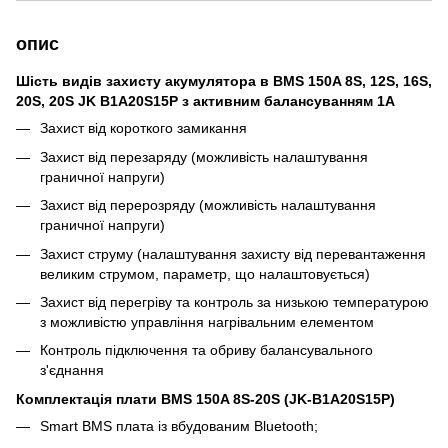
опис
Шість видів захисту акумулятора в BMS 150A 8S, 12S, 16S,
20S, 20S JK B1A20S15P з активним балансуванням 1А
Захист від короткого замикання
Захист від перезаряду (можливість налаштування
граничної напруги)
Захист від перерозряду (можливість налаштування
граничної напруги)
Захист струму (налаштування захисту від перевантаження
великим струмом, параметр, що налаштовується)
Захист від перегріву та контроль за низькою температурою
з можливістю управління нагрівальним елементом
Контроль підключення та обриву балансувального
з'єднання
Комплектація плати BMS 150A 8S-20S (JK-B1A20S15P)
Smart BMS плата із вбудованим Bluetooth;