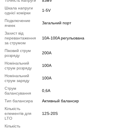
Точність напруги
±3мV
Шкала напруги
1-5V
однієї комірки
Подключение
Загальний порт
ячеек
Захист від
перевантаження
10A-100A регульована
за струмом
Піковий струм
200A
розряду
Номінальний
100A
струм розряду
Номінальний
100A
струм заряду
Струм
0,6A
балансування
Тип балансира
Активный балансир
Кількість
елементів для
12S-20S
LTO
Кількість