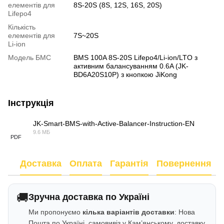
елементів для
8S-20S (8S, 12S, 16S, 20S)
Lifepo4
Кількість
елементів для
7S~20S
Li-ion
Модель БМС
BMS 100A 8S-20S Lifepo4/Li-ion/LTO з
активним балансуванням 0.6A (JK-
BD6A20S10P) з кнопкою JiKong
Інструкція
JK-Smart-BMS-with-Active-Balancer-Instruction-EN
9.6 МБ
PDF
Доставка
Оплата
Гарантія
Повернення
🚚
Зручна доставка по Україні
Ми пропонуємо
кілька варіантів доставки
: Нова
Пошта по Україні, самовивіз у Кам’янському, доставку