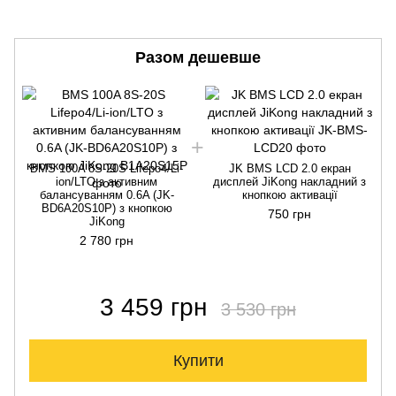
Разом дешевше
BMS 100A 8S-20S Lifepo4/Li-
JK BMS LCD 2.0 екран
ion/LTO з активним
дисплей JiKong накладний з
балансуванням 0.6A (JK-
кнопкою активації
BD6A20S10P) з кнопкою
750 грн
JiKong
2 780 грн
3 459 грн
3 530 грн
Купити