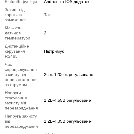
Blutooth функція
Android та IOS додаток
Захист від
короткого
Так
замикання
Кількість
датчиків
2
температури
Дистанційне
керування
Підтримує
RS485
Час
спрацьовування
захисту від
2сек-120сек регульоване
перевантаження
за струмом
Напруги
скасування
1,2В-4,55В регульоване
захисту від
перезаряджання
Напруга захисту
від
1,2В-4,35В регульоване
перезаряджання