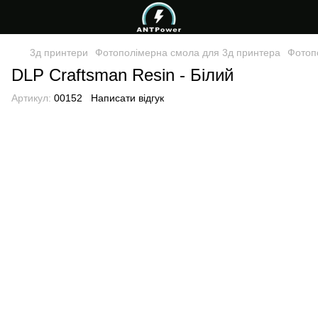
3д принтери
Фотополімерна смола для 3д принтера
Фотоп
DLP Craftsman Resin - Білий
Артикул:
00152
Написати відгук