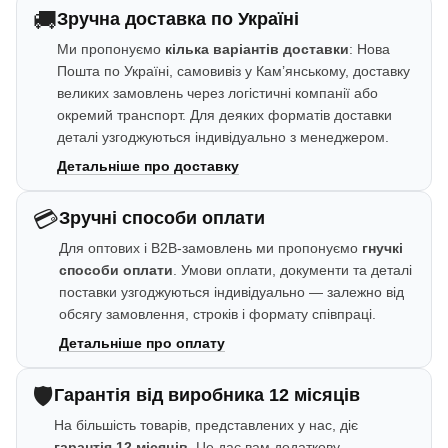
🚚
Зручна доставка по Україні
Ми пропонуємо
кілька варіантів доставки
: Нова
Пошта по Україні, самовивіз у Кам’янському, доставку
великих замовлень через логістичні компанії або
окремий транспорт. Для деяких форматів доставки
деталі узгоджуються індивідуально з менеджером.
Детальніше про доставку
💳
Зручні способи оплати
Для оптових і B2B-замовлень ми пропонуємо
гнучкі
способи оплати
. Умови оплати, документи та деталі
поставки узгоджуються індивідуально — залежно від
обсягу замовлення, строків і формату співпраці.
Детальніше про оплату
🛡️
Гарантія від виробника 12 місяців
На більшість товарів, представлених у нас, діє
гарантія 12 місяців
. Це дає вам додаткову