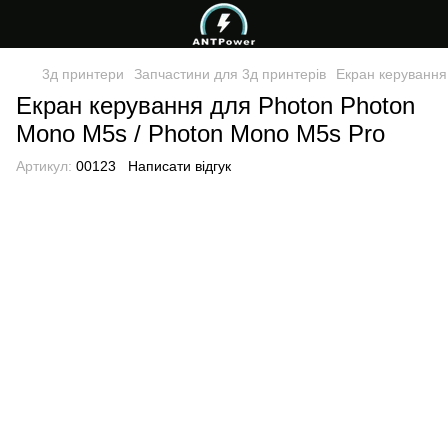
3д принтери
Запчастини для 3д принтерів
Екран керування
Екран керування для Photon Photon
Mono M5s / Photon Mono M5s Pro
Артикул:
00123
Написати відгук