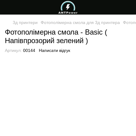
3д принтери
Фотополімерна смола для 3д принтера
Фотоп
Фотополімерна смола - Basic (
Напівпрозорий зелений )
Артикул:
00144
Написати відгук