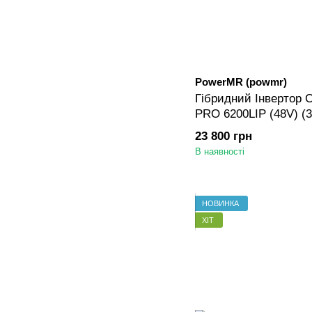
PowerMR (powmr)
Гібридний Інвертор
PRO 6200LIP (48V) (
HVM6.2K-48V-LIP, 62
23 800 грн
для LiFePO4, Li-ion 
В наявності
НОВИНКА
ХІТ