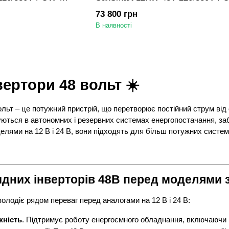
T 200-650V, для
SunSmart 12KPL3, MPPT 200-650
73 800 грн
рей
LiFePO4, Li-ion батарей
В наявності
вертори 48 вольт ☀️
ольт – це потужний пристрій, що перетворює постійний струм від
вуються в автономних і резервних системах енергопостачання, за
делями на 12 В і 24 В, вони підходять для більш потужних систем
идних інверторів 48В перед моделями 
володіє рядом переваг перед аналогами на 12 В і 24 В:
жність
. Підтримує роботу енергоємного обладнання, включаючи 