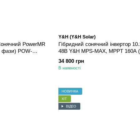
Y&H (Y&H Solar)
 Сонячний PowerMR
Гібридний сонячний інвертор 10.
3 фази) POW-
48В Y&H MPS-MAX, MPPT 160A 
00W, MPPT 60-500V
500V)
34 800 грн
батарей
В наявності
НОВИНКА
ХІТ
ВІДЕО