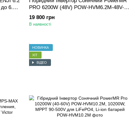
ENJI 6.2
Гібридний Інвертор Сонячний PowerMR
 до 6.5
PRO 6200W (48V) POW-HVM6.2M-48V-N,
усоїда
6200W, MPPT 60-500V для LiFePO4, Li-
19 800 грн
ion батарей
В наявності
НОВИНКА
ХІТ
ВІДЕО