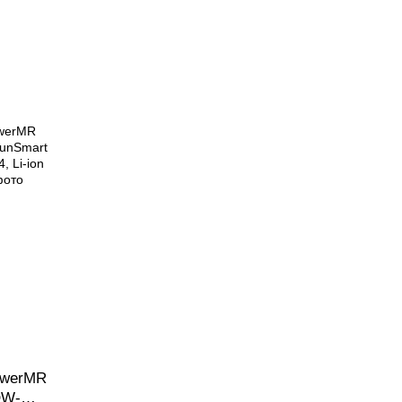
owerMR
OW-