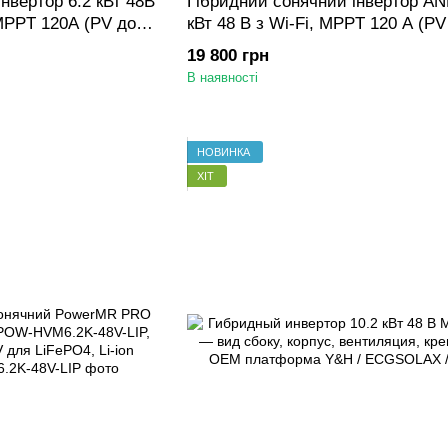
нвертор 6.2 кВт 48В
Гібридний сонячний інвертор AN
MPPT 120A (PV до
кВт 48 В з Wi-Fi, MPPT 120 A (PV
кВт), on-grid / off-grid, чиста син
19 800 грн
В наявності
НОВИНКА
ХІТ