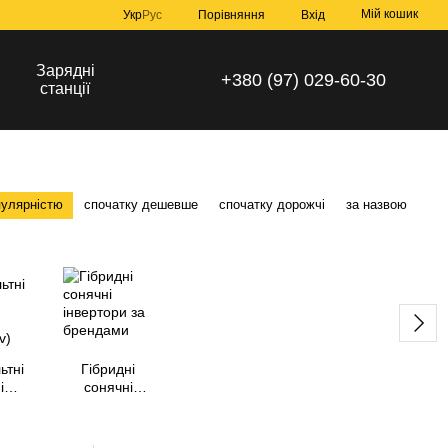
Мій кошик
Порівняння
Укр
Рус
Вхід
Зарядні
+380 (97) 029-60-30
станції
пулярністю
спочатку дешевше
спочатку дорожчі
за назвою
ьтні
Гібридні
і
сонячні
(200
інвертори за
)
брендами