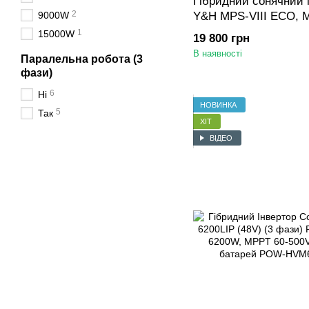
Гібридний сонячний і
2
9000W
Y&H MPS-VIII ECO, 
6.5 кВт)
1
15000W
19 800 грн
В наявності
Паралельна робота (3
фази)
6
Ні
НОВИНКА
5
Так
ХІТ
ВІДЕО