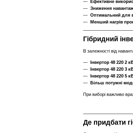
Ефективне використ
Зниження навантаж
Оптимальний для в
Менший нагрів про
Гібридний інве
В залежності від навант
Інвертор 48 220 2 к
Інвертор 48 220 3 к
Інвертор 48 220 5 к
Більш потужні мод
При виборі важливо вра
Де придбати гі