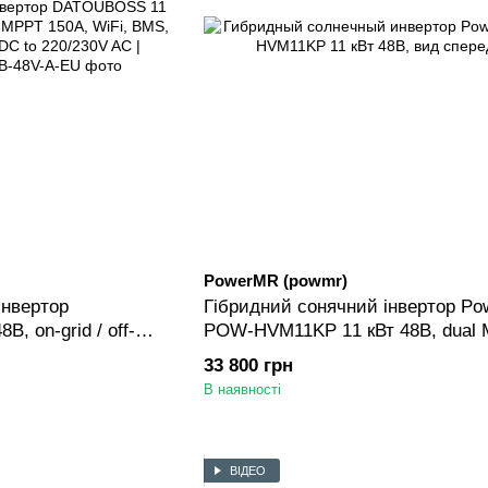
PowerMR (powmr)
інвертор
Гібридний сонячний інвертор P
, on-grid / off-
POW-HVM11KP 11 кВт 48В, dual 
i, BMS, робота без
фаза / 3 фази, паралель до 9 інв
33 800 грн
230V AC | ANTPower
48V DC to 220V AC | ANTPower
В наявності
ВІДЕО