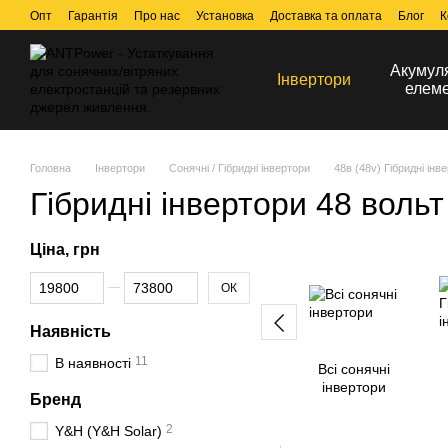
Перейти до основного контенту
Опт
Гарантія
Про нас
Установка
Доставка та оплата
Блог
К
Акумул
Інвертори
елем
Головна
Інвертори
Сонячні / Гібридні інвертори
48в (48v) Гібридні інв
Гібридні інвертори 48 вольт
Ціна, грн
Від Ціна, грн
До Ціна, грн
ОК
Наявність
11
В наявності
Всі сонячні
інвертори
Бренд
2
Y&H (Y&H Solar)