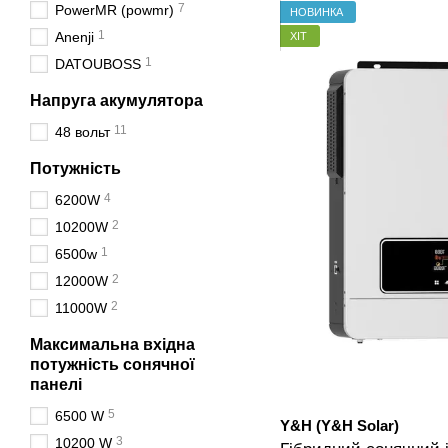
7
PowerMR (powmr)
НОВИНКА
1
Anenji
ХІТ
1
DATOUBOSS
Напруга акумулятора
11
48 вольт
Потужність
4
6200W
2
10200W
1
6500w
2
12000W
2
11000W
Максимальна вхідна
потужність сонячної
панелі
5
6500 W
Y&H (Y&H Solar)
3
10200 W