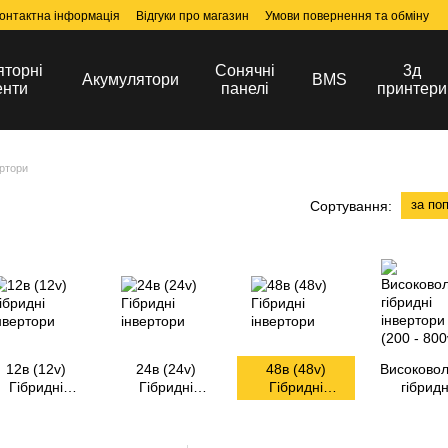
онтактна інформація
Відгуки про магазин
Умови повернення та обміну
яторні
Сонячні
3д
Акумулятори
BMS
енти
панелі
принтери
ертори
за по
Сортування:
12в (12v)
24в (24v)
48в (48v)
Високовол
Гібридні
Гібридні
Гібридні
гібридн
інвертори
інвертори
інвертори
інвертори 
- 800v