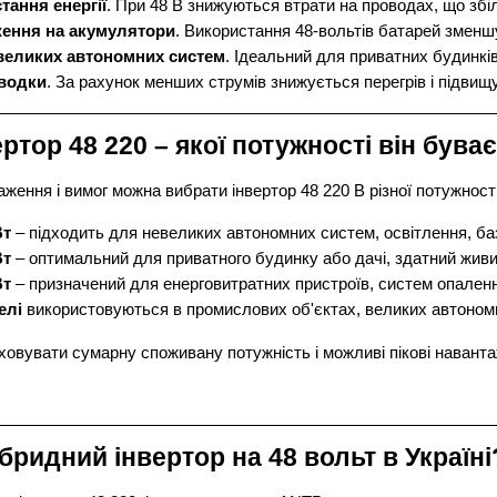
ання енергії
. При 48 В знижуються втрати на проводах, що збі
ення на акумулятори
. Використання 48-вольтів батарей зменш
еликих автономних систем
. Ідеальний для приватних будинків
водки
. За рахунок менших струмів знижується перегрів і підвищ
ртор 48 220 – якої потужності він бува
аження і вимог можна вибрати інвертор 48 220 В різної потужності
Вт
 – підходить для невеликих автономних систем, освітлення, ба
Вт
 – оптимальний для приватного будинку або дачі, здатний жив
Вт
 – призначений для енерговитратних пристроїв, систем опаленн
елі
 використовуються в промислових об'єктах, великих автономн
ховувати сумарну споживану потужність і можливі пікові навант
бридний інвертор на 48 вольт в Україні