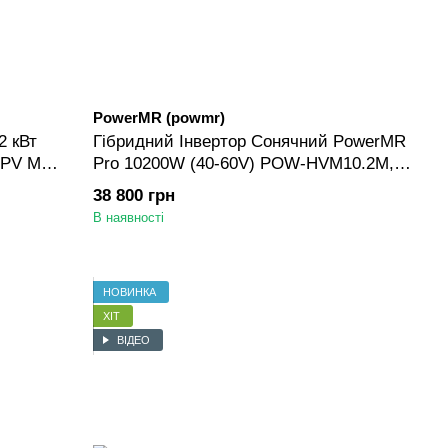
PowerMR (powmr)
2 кВт
Гібридний Інвертор Сонячний PowerMR
(PV Max
Pro 10200W (40-60V) POW-HVM10.2M,
10200W, MPPT 90-500V для LiFePO4, Li-
38 800 грн
ion батарей
В наявності
НОВИНКА
ХІТ
ВІДЕО