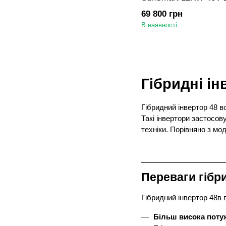
SunSmart 12KL3, MPP
69 800 грн
LiFePO4, Li-ion бата
В наявності
Гібридні ін
Гібридний інвертор 48 в
Такі інвертори застосо
техніки. Порівняно з мо
Переваги гібр
Гібридний інвертор 48в 
Більш висока поту