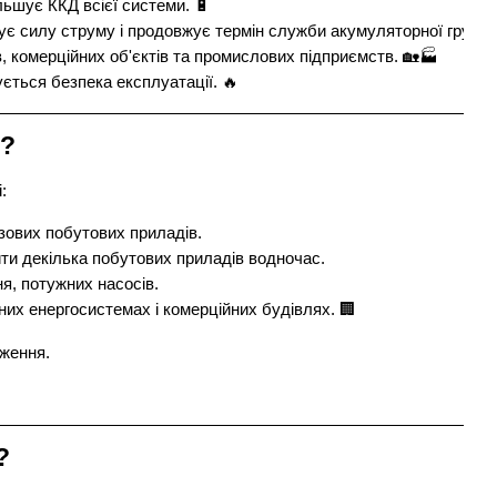
льшує ККД всієї системи. 🔋
ує силу струму і продовжує термін служби акумуляторної групи.
, комерційних об'єктів та промислових підприємств. 🏡🏭
ується безпека експлуатації. 🔥
є?
:
зових побутових приладів.
ити декілька побутових приладів водночас.
я, потужних насосів.
их енергосистемах і комерційних будівлях. 🏢
аження.
?