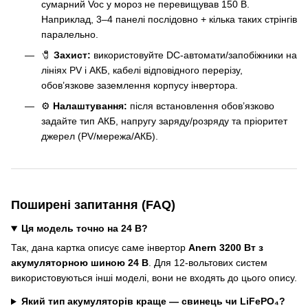
сумарний Voc у мороз не перевищував 150 В.
Наприклад, 3–4 панелі послідовно + кілька таких стрінгів
паралельно.
🧷
Захист:
використовуйте DC-автомати/запобіжники на
лініях PV і АКБ, кабелі відповідного перерізу,
обов’язкове заземлення корпусу інвертора.
⚙️
Налаштування:
після встановлення обов’язково
задайте тип АКБ, напругу заряду/розряду та пріоритет
джерел (PV/мережа/АКБ).
Поширені запитання (FAQ)
Ця модель точно на 24 В?
Так, дана картка описує саме інвертор
Anern 3200 Вт з
акумуляторною шиною 24 В
. Для 12-вольтових систем
використовуються інші моделі, вони не входять до цього опису.
Який тип акумуляторів краще — свинець чи LiFePO₄?