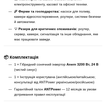
електроінструменту, касової та офісної техніки.
🌾
Ферми та господарства:
насоси для поливу,
камери відеоспостереження, роутери, системи безпеки
й автоматики.
💡
Резерв для критичних споживачів:
роутер,
сервер, камери, сигналізація та інше обладнання, яке
має працювати завжди.
📦 Комплектація
1 × Гібридний сонячний інвертор
Anern 3200 Вт, 24 В
(чистий синус)
1 × Інструкція користувача (англійською/китайською;
консультації від ANTPower українською/російською)
Гарантійний талон
ANTPower
— 12 місяців за умови
дотримання правил експлуатації