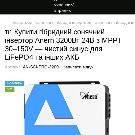
Інвертори
Сонячні / Гібридні інвертори
Сонячні / Гібридні і
🔌 Купити гібридний сонячний
інвертор Anern 3200Вт 24В з MPPT
30–150V — чистий синус для
LiFePO4 та інших АКБ
Артикул:
AN-SCI-PRO-3200
Написати відгук
НОВИНКА
ХІТ