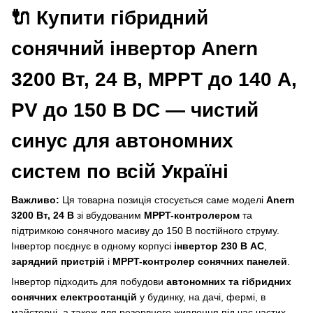
🔌 Купити гібридний
сонячний інвертор Anern
3200 Вт, 24 В, MPPT до 140 А,
PV до 150 В DC — чистий
синус для автономних
систем по всій Україні
Важливо:
Ця товарна позиція стосується саме моделі
Anern
3200 Вт, 24 В
зі вбудованим
MPPT-контролером
та
підтримкою сонячного масиву до 150 В постійного струму.
Інвертор поєднує в одному корпусі
інвертор 230 В AC
,
зарядний пристрій
і
MPPT-контролер сонячних панелей
.
Інвертор підходить для побудови
автономних та гібридних
сонячних електростанцій
у будинку, на дачі, фермі, в
майстерні, а також для резервного живлення під час частих