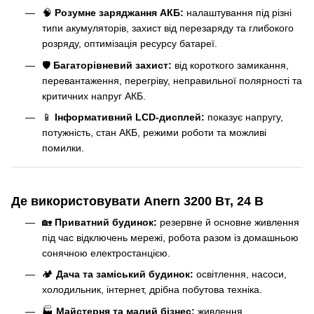
🧠
Розумне заряджання АКБ:
налаштування під різні
типи акумуляторів, захист від перезаряду та глибокого
розряду, оптимізація ресурсу батареї.
🛡️
Багаторівневий захист:
від короткого замикання,
перевантаження, перегріву, неправильної полярності та
критичних напруг АКБ.
📱
Інформативний LCD-дисплей:
показує напругу,
потужність, стан АКБ, режими роботи та можливі
помилки.
Де використовувати Anern 3200 Вт, 24 В
🏡
Приватний будинок:
резервне й основне живлення
під час відключень мережі, робота разом із домашньою
сонячною електростанцією.
🏕️
Дача та заміський будинок:
освітлення, насоси,
холодильник, інтернет, дрібна побутова техніка.
🏭
Майстерня та малий бізнес:
живлення