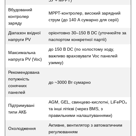
ЗУ + MPPT)
Вбудований
MPPT-контролер, високий зарядний
контролер
струм (до 140 А сумарно для серії)
заряду
Діапазон вхідної
орієнтовно 30–150 В DC (уточнюйте за
напруги PV
паспортом конкретної партії)
до 150 В DC (по холостому ходу,
Максимальна
важливо враховувати Voc панелей
напруга PV (Voc)
узимку)
Рекомендована
потужність
до ~3000 Вт сумарно
сонячних
панелей
AGM, GEL, свинцево-кислотні, LiFePO₄
Підтримувані
та інші літієві (через BMS, з
типи АКБ
правильними налаштуваннями)
Активне, вентилятор з автоматичним
Охолодження
регулюванням