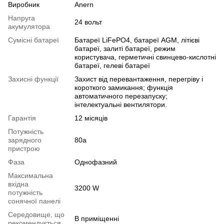
Виробник
Anern
Напруга
24 вольт
акумулятора
Сумісні батареї
Батареї LiFePO4, батареї AGM, літієві
батареї, залиті батареї, режим
користувача, герметичні свинцево-кислотні
батареї, гелеві батареї
Захисні функції
Захист від перевантаження, перегріву і
короткого замикання; функція
автоматичного перезапуску;
інтелектуальні вентилятори.
Гарантія
12 місяців
Потужність
зарядного
80a
пристрою
Фаза
Однофазний
Максимальна
вхідна
3200 W
потужність
сонячної панелі
Середовище, що
В приміщенні
рекомендується