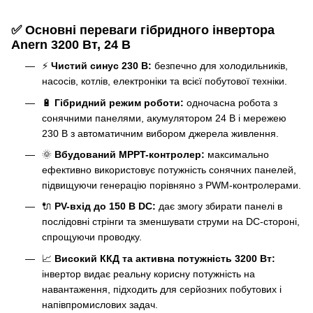
✅ Основні переваги гібридного інвертора
Anern 3200 Вт, 24 В
⚡
Чистий синус 230 В:
безпечно для холодильників,
насосів, котлів, електроніки та всієї побутової техніки.
🔋
Гібридний режим роботи:
одночасна робота з
сонячними панелями, акумулятором 24 В і мережею
230 В з автоматичним вибором джерела живлення.
🌞
Вбудований MPPT-контролер:
максимально
ефективно використовує потужність сонячних панелей,
підвищуючи генерацію порівняно з PWM-контролерами.
🔌
PV-вхід до 150 В DC:
дає змогу збирати панелі в
послідовні стрінги та зменшувати струми на DC-стороні,
спрощуючи проводку.
📈
Високий ККД та активна потужність 3200 Вт:
інвертор видає реальну корисну потужність на
навантаження, підходить для серйозних побутових і
напівпромислових задач.