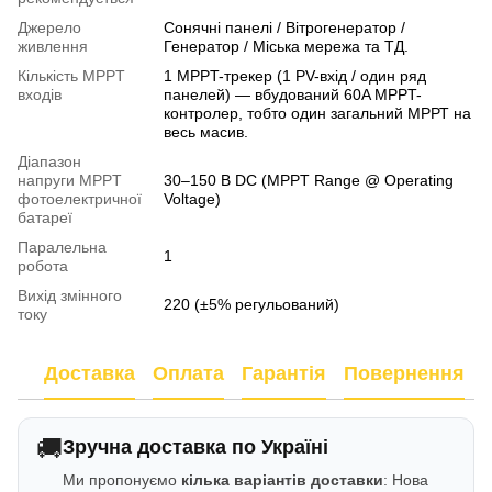
Джерело
Сонячні панелі / Вітрогенератор /
живлення
Генератор / Міська мережа та ТД.
Кількість MPPT
1 MPPT-трекер (1 PV-вхід / один ряд
входів
панелей) — вбудований 60A MPPT-
контролер, тобто один загальний МРРТ на
весь масив.
Діапазон
напруги MPPT
30–150 В DC (MPPT Range @ Operating
фотоелектричної
Voltage)
батареї
Паралельна
1
робота
Вихід змінного
220 (±5% регульований)
току
Доставка
Оплата
Гарантія
Повернення
🚚
Зручна доставка по Україні
Ми пропонуємо
кілька варіантів доставки
: Нова