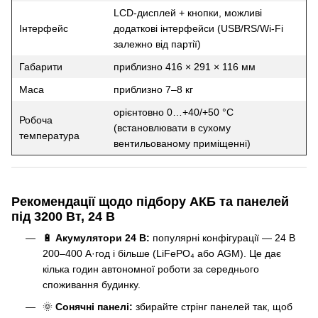
LCD-дисплей + кнопки, можливі
Інтерфейс
додаткові інтерфейси (USB/RS/Wi-Fi
залежно від партії)
Габарити
приблизно 416 × 291 × 116 мм
Маса
приблизно 7–8 кг
орієнтовно 0…+40/+50 °C
Робоча
(встановлювати в сухому
температура
вентильованому приміщенні)
Рекомендації щодо підбору АКБ та панелей
під 3200 Вт, 24 В
🔋
Акумулятори 24 В:
популярні конфігурації — 24 В
200–400 А·год і більше (LiFePO₄ або AGM). Це дає
кілька годин автономної роботи за середнього
споживання будинку.
🌞
Сонячні панелі:
збирайте стрінг панелей так, щоб