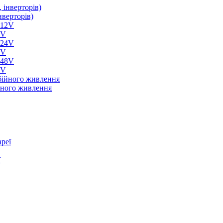
нверторів)
2V
4V
8V
йного живлення
реї
ї