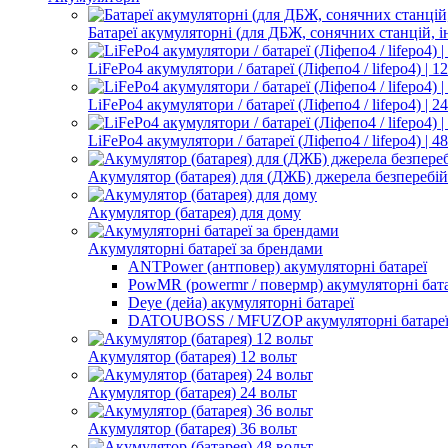
Батареї акумуляторні (для ДБЖ, сонячних станцій, і
LiFePo4 акумулятори / батареї (Ліфепо4 / lifepo4) | 1
LiFePo4 акумулятори / батареї (Ліфепо4 / lifepo4) | 2
LiFePo4 акумулятори / батареї (Ліфепо4 / lifepo4) | 4
Акумулятор (батарея) для (ДЖБ) джерела безперебі
Акумулятор (батарея) для дому
Акумуляторні батареї за брендами
ANTPower (антповер) акумуляторні батареї
PowMR (powermr / повермр) акумуляторні бата
Deye (дейа) акумуляторні батареї
DATOUBOSS / MFUZOP акумуляторні батаре
Акумулятор (батарея) 12 вольт
Акумулятор (батарея) 24 вольт
Акумулятор (батарея) 36 вольт