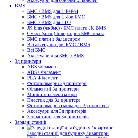
Аксесуари для сонячних панелей
BMS
БМС / BMS для LiFePo4
БМС / BMS для Li-ion БМС
БМС / BMS для LTO
JK bms (жкбмс) / БМС плати JK BMS
Смарт (smart) Інверторна БМС плата
БМС плати з балансиром
Всі аксесуари для БМС / BMS
Всі БМС
Аксесуари для БМС / BMS
3д принтери
ABS Філамент
ABS+ Філамент
PLA Філамент
Фотополімерні 3д принтери
Філаментні 3д принтери
Мийки-полімеризатори
Пластик для 3д принтера
Фотополімерна смола для 3д принтера
Аксесуари для 3д принтерів
Запчастини для 3д принтерів
Зарядні станції
Зарядні станції для будинку / квартири