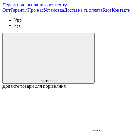
Перейти до основного контенту
Опт
Гарантія
Про нас
Установка
Доставка та оплата
Блог
Контактн
Укр
Рус
Порівняння
Додайте товари для порівняння