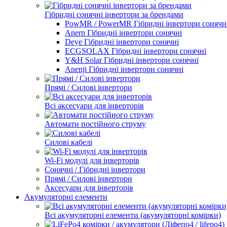
Гібридні сонячні інвертори за брендами
PowMR / PowerMR Гібридні інвертори сонячн
Anern Гібридні інвертори сонячні
Deye Гібридні інвертори сонячні
ECGSOLAX Гібридні інвертори сонячні
Y&H Solar Гібридні інвертори сонячні
Anenji Гібридні інвертори сонячні
Прямі / Силові інвертори
Всі аксесуари для інверторів
Автомати постійного струму
Силові кабелі
Wi-Fi модулі для інверторів
Сонячні / Гібридні інвертори
Прямі / Силові інвертори
Аксесуари для інверторів
Акумуляторні елементи
Всі акумуляторні елементи (акумуляторні комірки)