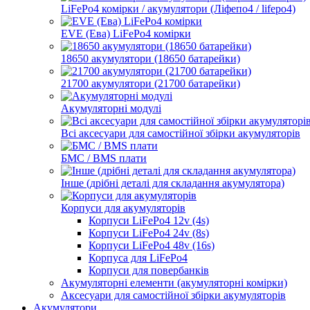
LiFePo4 комірки / акумулятори (Ліфепо4 / lifepo4)
EVE (Ева) LiFePo4 комірки
18650 акумулятори (18650 батарейки)
21700 акумулятори (21700 батарейки)
Акумуляторні модулі
Всі аксесуари для самостійної збірки акумуляторів
БМС / BMS плати
Інше (дрібні деталі для складання акумулятора)
Корпуси для акумуляторів
Корпуси LiFePo4 12v (4s)
Корпуси LiFePo4 24v (8s)
Корпуси LiFePo4 48v (16s)
Корпуса для LiFePo4
Корпуси для повербанків
Акумуляторні елементи (акумуляторні комірки)
Аксесуари для самостійної збірки акумуляторів
Акумулятори