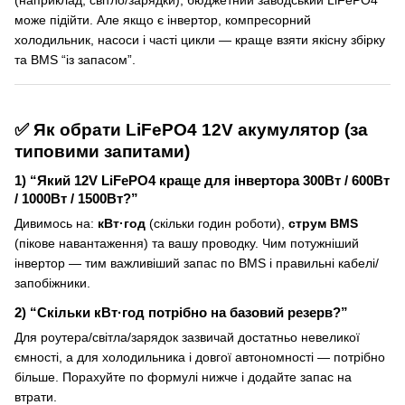
(наприклад, світло/зарядки), бюджетний заводський LiFePO4
може підійти. Але якщо є інвертор, компресорний
холодильник, насоси і часті цикли — краще взяти якісну збірку
та BMS “із запасом”.
✅ Як обрати LiFePO4 12V акумулятор (за
типовими запитами)
1) “Який 12V LiFePO4 краще для інвертора 300Вт / 600Вт
/ 1000Вт / 1500Вт?”
Дивимось на:
кВт·год
(скільки годин роботи),
струм BMS
(пікове навантаження) та вашу проводку. Чим потужніший
інвертор — тим важливіший запас по BMS і правильні кабелі/
запобіжники.
2) “Скільки кВт·год потрібно на базовий резерв?”
Для роутера/світла/зарядок зазвичай достатньо невеликої
ємності, а для холодильника і довгої автономності — потрібно
більше. Порахуйте по формулі нижче і додайте запас на
втрати.