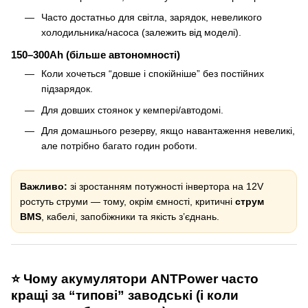
Часто достатньо для світла, зарядок, невеликого
холодильника/насоса (залежить від моделі).
150–300Ah (більше автономності)
Коли хочеться “довше і спокійніше” без постійних
підзарядок.
Для довших стоянок у кемпері/автодомі.
Для домашнього резерву, якщо навантаження невеликі,
але потрібно багато годин роботи.
Важливо:
зі зростанням потужності інвертора на 12V
ростуть струми — тому, окрім ємності, критичні
струм
BMS
, кабелі, запобіжники та якість з’єднань.
⭐ Чому акумулятори ANTPower часто
кращі за “типові” заводські (і коли