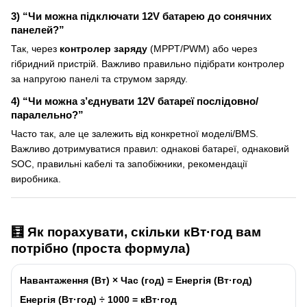
3) “Чи можна підключати 12V батарею до сонячних
панелей?”
Так, через
контролер заряду
(MPPT/PWM) або через
гібридний пристрій. Важливо правильно підібрати контролер
за напругою панелі та струмом заряду.
4) “Чи можна з’єднувати 12V батареї послідовно/
паралельно?”
Часто так, але це залежить від конкретної моделі/BMS.
Важливо дотримуватися правил: однакові батареї, однаковий
SOC, правильні кабелі та запобіжники, рекомендації
виробника.
🧮 Як порахувати, скільки кВт·год вам
потрібно (проста формула)
Навантаження (Вт)
×
Час (год)
=
Енергія (Вт·год)
Енергія (Вт·год)
÷ 1000 =
кВт·год