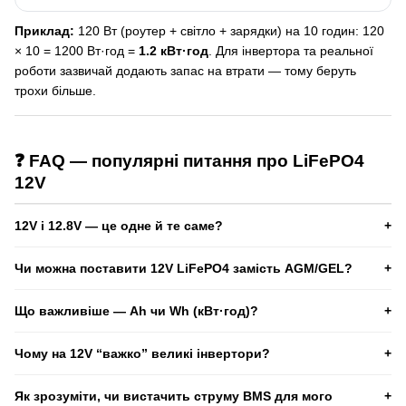
Приклад:
120 Вт (роутер + світло + зарядки) на 10 годин: 120
× 10 = 1200 Вт·год =
1.2 кВт·год
. Для інвертора та реальної
роботи зазвичай додають запас на втрати — тому беруть
трохи більше.
❓ FAQ — популярні питання про LiFePO4
12V
12V і 12.8V — це одне й те саме?
Часто “12V LiFePO4” означає батарею
4S
з номіналом
12.8V
Чи можна поставити 12V LiFePO4 замість AGM/GEL?
та зарядом до ~
14.6V
. Це стандарт для LiFePO4.
Часто так — це одна з найпопулярніших причин покупки.
Що важливіше — Ah чи Wh (кВт·год)?
Важливо, щоб зарядний пристрій/контролер мали режим
LiFePO4 або коректні налаштування по напрузі.
Для автономності важливіше
Wh/кВт·год
. Ah без контексту
Чому на 12V “важко” великі інвертори?
напруги може вводити в оману.
Бо при великій потужності струми на 12V дуже високі: ростуть
Як зрозуміти, чи вистачить струму BMS для мого
втрати й вимоги до проводки, BMS та запобіжників. Для 2–3