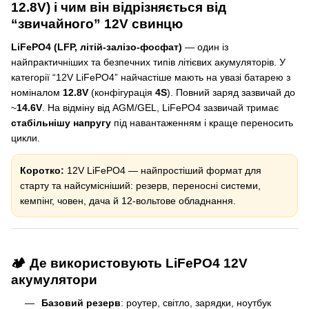
12.8V) і чим він відрізняється від
“звичайного” 12V свинцю
LiFePO4 (LFP, літій-залізо-фосфат)
— один із
найпрактичніших та безпечних типів літієвих акумуляторів. У
категорії “12V LiFePO4” найчастіше мають на увазі батарею з
номіналом
12.8V
(конфігурація
4S
). Повний заряд зазвичай до
~
14.6V
. На відміну від AGM/GEL, LiFePO4 зазвичай тримає
стабільнішу напругу
під навантаженням і краще переносить
цикли.
Коротко:
12V LiFePO4 — найпростіший формат для
старту та найсумісніший: резерв, переносні системи,
кемпінг, човен, дача й 12-вольтове обладнання.
🏕️ Де використовують LiFePO4 12V
акумулятори
Базовий резерв
: роутер, світло, зарядки, ноутбук