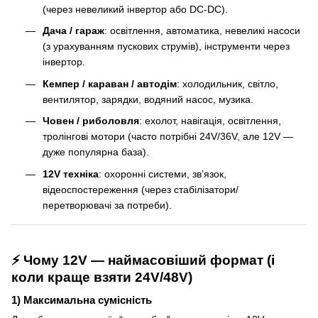
(через невеликий інвертор або DC-DC).
Дача / гараж
: освітлення, автоматика, невеликі насоси
(з урахуванням пускових струмів), інструменти через
інвертор.
Кемпер / караван / автодім
: холодильник, світло,
вентилятор, зарядки, водяний насос, музика.
Човен / риболовля
: ехолот, навігація, освітлення,
тролінгові мотори (часто потрібні 24V/36V, але 12V —
дуже популярна база).
12V техніка
: охоронні системи, зв’язок,
відеоспостереження (через стабілізатори/
перетворювачі за потреби).
⚡ Чому 12V — наймасовіший формат (і
коли краще взяти 24V/48V)
1) Максимальна сумісність