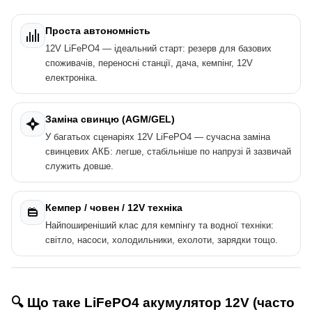
Проста автономність
12V LiFePO4 — ідеальний старт: резерв для базових
споживачів, переносні станції, дача, кемпінг, 12V
електроніка.
Заміна свинцю (AGM/GEL)
У багатьох сценаріях 12V LiFePO4 — сучасна заміна
свинцевих АКБ: легше, стабільніше по напрузі й зазвичай
служить довше.
Кемпер / човен / 12V техніка
Найпоширеніший клас для кемпінгу та водної техніки:
світло, насоси, холодильники, ехолоти, зарядки тощо.
🔍 Що таке LiFePO4 акумулятор 12V (часто