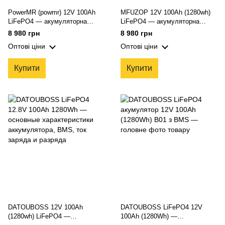
PowerMR (powmr) 12V 100Ah
MFUZOP 12V 100Ah (1280wh)
LiFePO4 — акумуляторна
LiFePO4 — акумуляторна
батарея, 4000+ циклів, з BMS
батарея, 4000+ циклів, з BMS
8 980 грн
8 980 грн
для автономних та сонячних
Оптові ціни
Оптові ціни
систем
Купити
Купити
DATOUBOSS 12V 100Ah
DATOUBOSS LiFePO4 12V
(1280wh) LiFePO4 —
100Ah (1280Wh) —