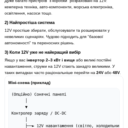
Дуже багато пристроїв “з коробки” розраховані на 12V:
кемперна техніка, авто-компоненти, морська електроніка,
освітлення, насоси тощо.
2) Найпростіша система
12V простіше збирати, обслуговувати та розширювати у
невеликих сценаріях. Чудово підходить для “базової
автономності” та переносних рішень.
3) Коли 12V уже не найкращий вибір
Якщо у вас
інвертор 2–3 кВт і вище
або великі постійні
навантаження, струми на 12V стають занадто великими. У
таких випадках часто раціональніше перейти на
24V
або
48V
.
Міні-схема (приклад)
(Опційно) Сонячні панелі

      │

      ▼

Контролер заряду / DC-DC

      │

      ├──► 12V навантаження (світло, холодильник, н