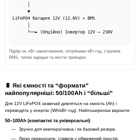
      │

      ▼

LiFePO4 батарея 12V (12.8V) + BMS

      │

      └──► (Опційно) Інвертор 12V → 230V

Підбір за: кВт навантаження, потрібними кВт·год, струмом
BMS, типом зарядки та якістю проводки.
🔋 Які ємності та “формати”
найпопулярніші: 50/100Ah і “більші”
Для 12V LiFePO4 зазвичай дивляться на ємність (Ah) і
переводять у енергію (Wh/кВт·год). Найпоширеніші варіанти:
50–100Ah (компактні та універсальні)
Зручно для кемпера/човна і як базовий резерв.
Легко переносити, ставити у обмежений простір.