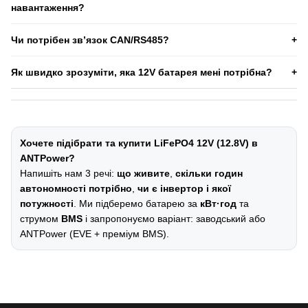
навантаження?
кВт і вище часто раціональніше 24V/48V.
Порівняйте реальне навантаження та піки з лімітом струму
Чи потрібен зв’язок CAN/RS485?
BMS. Якщо струму недостатньо — можливі відключення
захистом. Для інверторів і моторів беріть BMS із запасом.
У 12V системах найчастіше немає потреби. Але якщо батарея
Як швидко зрозуміти, яка 12V батарея мені потрібна?
використовується з “розумною” системою/інвертором,
комунікація може бути плюсом (залежить від обладнання).
Дайте 3 пункти:
що живите
(список),
скільки годин
потрібно,
і
чи є інвертор
(якої потужності). Ми підберемо
кВт·год
і
струм
BMS
.
Хочете підібрати та купити LiFePO4 12V (12.8V) в
ANTPower?
Напишіть нам 3 речі:
що живите
,
скільки годин
автономності потрібно
,
чи є інвертор і якої
потужності
. Ми підберемо батарею за
кВт·год
та
струмом
BMS
і запропонуємо варіант: заводський або
ANTPower (EVE + преміум BMS).