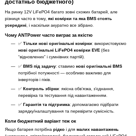
достатньо бюджетного)
На ринку 12V LiFePO4 багато зовні схожих батарей, але
різниця часто в тому,
які комірки та яка BMS стоять
усередині
, і наскільки акуратно все зібрано.
Чому ANTPower часто виграє за якістю
✅
Тільки нові оригінальні комірки
: використовуємо
нові оригінальні LiFePO4 комірки EVE
(без
“відновлених” і сумнівних партій).
✅
BMS під задачу
: ставимо
нові оригінальні BMS
потрібної потужності — особливо важливо для
інверторів і піків.
✅
Контроль збірки
: якісна обв’язка, з’єднання,
перевірка та тестування під навантаженням.
✅
Гарантія та підтримка
: допомагаємо підібрати
зарядку/налаштування та перевірити сумісність.
Коли бюджетний варіант теж ок
Якщо батарея потрібна
рідко
і для
малих навантажень