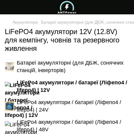
Акумулятори
Батареї акумуляторні (для ДБЖ, сонячних станц
LiFePO4 акумулятори 12V (12.8V)
для кемпінгу, човнів та резервного
живлення
Батареї акумуляторні (для ДБЖ, сонячних
станцій, інверторів)
LiFePo4 акумулятори / батареї (Ліфепо4 /
lifepo4) | 12V
LiFePo4 акумулятори / батареї (Ліфепо4 /
lifepo4) | 24V
LiFePo4 акумулятори / батареї (Ліфепо4 /
lifepo4) | 48V