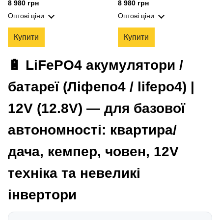
акумуляторна батарея, 4000+
акумуляторна батарея, 4000+
8 980 грн
8 980 грн
циклів, з BMS для автономних
циклів, BMS, версія B01 (EU)
Оптові ціни
Оптові ціни
та сонячних систем
Купити
Купити
🔋 LiFePO4 акумулятори /
батареї (Ліфепо4 / lifepo4) |
12V (12.8V) — для базової
автономності: квартира/
дача, кемпер, човен, 12V
техніка та невеликі
інвертори