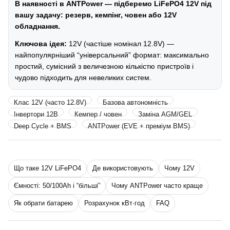
В наявності в ANTPower — підберемо LiFePO4 12V під
вашу задачу: резерв, кемпінг, човен або 12V
обладнання.
Ключова ідея:
12V (частіше номінал 12.8V) —
найпопулярніший “універсальний” формат: максимально
простий, сумісний з величезною кількістю пристроїв і
чудово підходить для невеликих систем.
Клас 12V (часто 12.8V)
Базова автономність
Інвертори 12В
Кемпер / човен
Заміна AGM/GEL
Deep Cycle + BMS
ANTPower (EVE + преміум BMS)
Що таке 12V LiFePO4
Де використовують
Чому 12V
Ємності: 50/100Ah і “більші”
Чому ANTPower часто краще
Як обрати батарею
Розрахунок кВт·год
FAQ