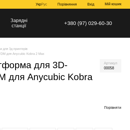
Мій кошик
Порівняння
Укр
Рус
Вхід
Зарядні
+380 (97) 029-60-30
станції
и для 3д принтерів
FDM для Аnycubic Kobra 2 Max
тформа для 3D-
Артикул
00058
M для Аnycubic Kobra
Порівняти