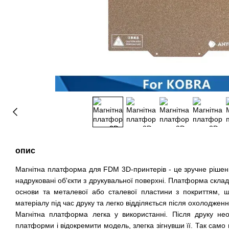
опис
Магнітна платформа для FDM 3D-принтерів - це зручне рішенн
надруковані об'єкти з друкувальної поверхні.
Платформа склада
основи та металевої або сталевої пластини з покриттям, 
матеріалу під час друку та легко відділяється після охолодженн
Магнітна платформа легка у використанні.
Після друку не
платформи і відокремити модель, злегка зігнувши її.
Так само 