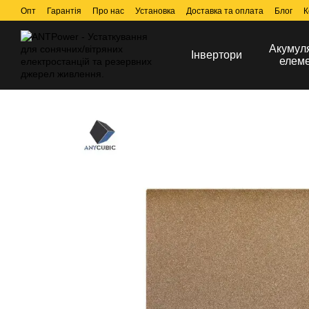
Перейти до основного контенту
Опт
Гарантія
Про нас
Установка
Доставка та оплата
Блог
К
Акумул
Інвертори
елем