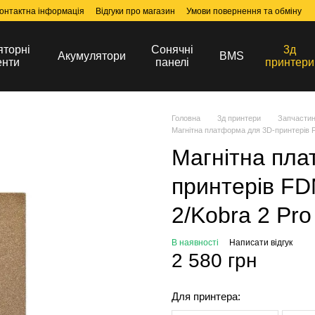
онтактна інформація
Відгуки про магазин
Умови повернення та обміну
яторні
Сонячні
3д
Акумулятори
BMS
енти
панелі
принтери
Головна
3д принтери
Запчастин
Магнітна платформа для 3D-принтерів 
Магнітна пла
принтерів FD
2/Kobra 2 Pro
В наявності
Написати відгук
2 580 грн
Для принтера: