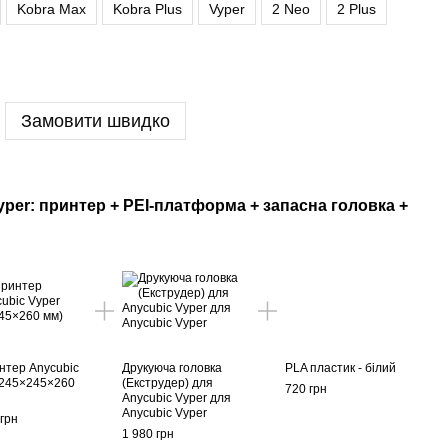
Kobra Max
Kobra Plus
Vyper
2 Neo
2 Plus
Замовити швидко
per: принтер + PEI-платформа + запасна головка +
нтер Anycubic
Друкуюча головка
PLA пластик - білий
(245×245×260
(Екструдер) для
720 грн
Anycubic Vyper для
Anycubic Vyper
 грн
1 980 грн