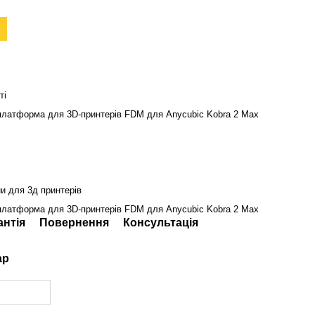
ті
платформа для 3D-принтерів FDM для Аnycubic Kobra 2 Max
и для 3д принтерів
платформа для 3D-принтерів FDM для Аnycubic Kobra 2 Max
антія
Повернення
Консультація
ар