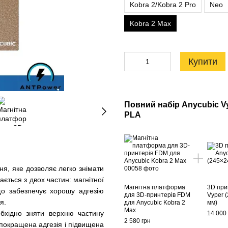
Kobra 2/Kobra 2 Pro
Neo
Kobra 2 Max
Купити
Повний набір Anycubic Vy
PLA
я, яке дозволяє легко знімати
ється з двох частин: магнітної
Магнітна платформа
3D при
що забезпечує хорошу адгезію
для 3D-принтерів FDM
Vyper 
я.
для Аnycubic Kobra 2
мм)
Max
обхідно зняти верхню частину
14 000
2 580 грн
покращена адгезія і підвищена