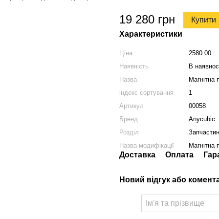
19 280 грн
Купити
Характеристики
Ціна
2580.00
Наявність
В наявнос
Назва
Магнітна 
індекс сортування
1
Артикул
00058
Бренд
Anycubic
Розділ
Запчастин
Назва модифікації
Магнітна 
Доставка
Оплата
Гар
Новий відгук або комент