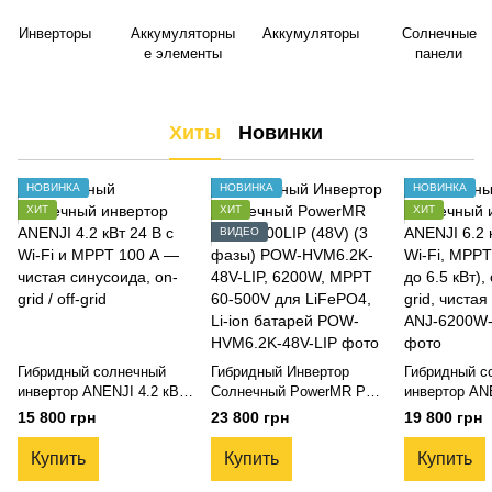
Инверторы
Аккумуляторны
Аккумуляторы
Солнечные
е элементы
панели
Хиты
Новинки
НОВИНКА
НОВИНКА
НОВИНКА
ХИТ
ХИТ
ХИТ
ВИДЕО
Гибридный солнечный
Гибридный Инвертор
Гибридный с
инвертор ANENJI 4.2 кВт
Солнечный PowerMR PRO
инвертор ANE
24 В с Wi-Fi, MPPT 100 А
6200LIP (48V) (3 фазы)
48 В с Wi-Fi
15 800 грн
23 800 грн
19 800 грн
(PV до 4.5 кВт), on-grid /
POW-HVM6.2K-48V-LIP,
(PV до 6.5 кВт
off-grid, чистая синусоида
6200W, MPPT 60-500V
off-grid, чис
Купить
Купить
Купить
для LiFePO4, Li-ion
батарей