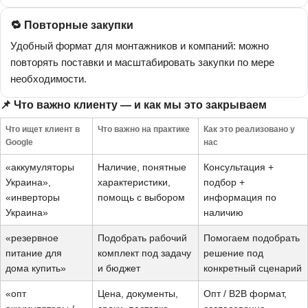
🔁 Повторные закупки
Удобный формат для монтажников и компаний: можно
повторять поставки и масштабировать закупки по мере
необходимости.
📌 Что важно клиенту — и как мы это закрываем
Что ищет клиент в
Что важно на практике
Как это реализовано у
Google
нас
«аккумуляторы
Наличие, понятные
Консультация +
Украина»,
характеристики,
подбор +
«инверторы
помощь с выбором
информация по
Украина»
наличию
«резервное
Подобрать рабочий
Помогаем подобрать
питание для
комплект под задачу
решение под
дома купить»
и бюджет
конкретный сценарий
«опт
Цена, документы,
Опт / B2B формат,