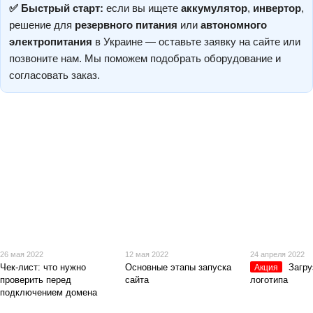
✅ Быстрый старт:
если вы ищете
аккумулятор
,
инвертор
,
решение для
резервного питания
или
автономного
электропитания
в Украине — оставьте заявку на сайте или
позвоните нам. Мы поможем подобрать оборудование и
согласовать заказ.
26 мая 2022
12 мая 2022
24 апреля 2022
Чек-лист: что нужно
Основные этапы запуска
Загру
Акция
проверить перед
сайта
логотипа
подключением домена