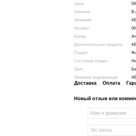
Цена
59
Наличие
В 
Название
AB
Артикул
00
Бренд
An
Дополнительные разделы
A
Раздел
Фо
Состояние товара
Н
Цвет
Б
Название модификации
AB
Доставка
Оплата
Гар
Новый отзыв или комме