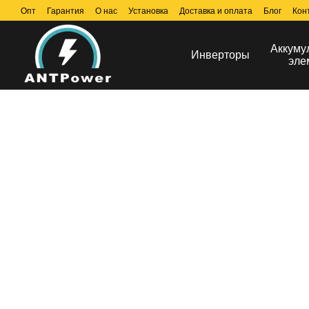
Перейти к основному контенту
Опт
Гарантия
О нас
Установка
Доставка и оплата
Блог
Кон
Аккуму
Инверторы
эле