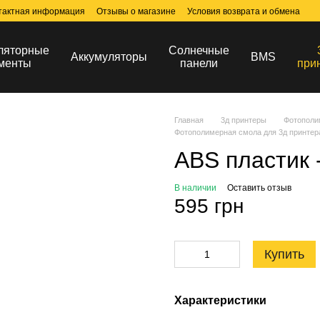
тактная информация
Отзывы о магазине
Условия возврата и обмена
ляторные
Солнечные
Аккумуляторы
BMS
менты
панели
при
Главная
3д принтеры
Фотополи
Фотополимерная смола для 3д принтер
ABS пластик 
В наличии
Оставить отзыв
595 грн
Купить
Характеристики