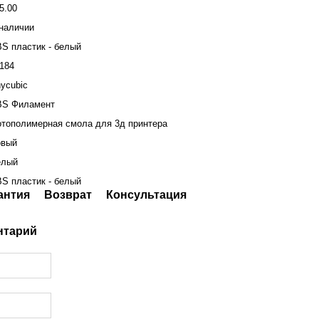
5.00
наличии
S пластик - белый
184
ycubic
BS Филамент
тополимерная смола для 3д принтера
овый
елый
S пластик - белый
антия
Возврат
Консультация
нтарий