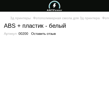
3д принтеры
Фотополимерная смола для 3д принтера
Фот
ABS + пластик - белый
Артикул:
00200
Оставить отзыв