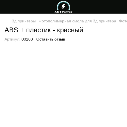
3д принтеры
Фотополимерная смола для 3д принтера
Фот
ABS + пластик - красный
Артикул:
00203
Оставить отзыв