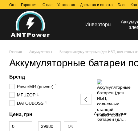
Перейти к основному контенту
Опт
Гарантия
О нас
Установка
Доставка и оплата
Блог
Кон
Аккуму
Инверторы
эле
Главная
Аккумуляторы
Батареи аккумуляторные (для ИБП, солнечных ст
Аккумуляторные батареи п
Бренд
1
PowerMR (powmr)
1
MFUZOP
4
DATOUBOSS
Аккумуляторные
Цена, грн
батареи (для
От Цена, грн
До Цена, грн
ИБП, солнечных
OK
станций,
инверторов)