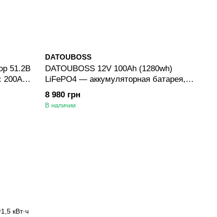
DATOUBOSS
р 51.2В
DATOUBOSS 12V 100Ah (1280wh)
с 200A
LiFePO4 — аккумуляторная батарея,
ых и
4000+ циклов, с BMS для автономных и
8 980 грн
солнечных систем
В наличии