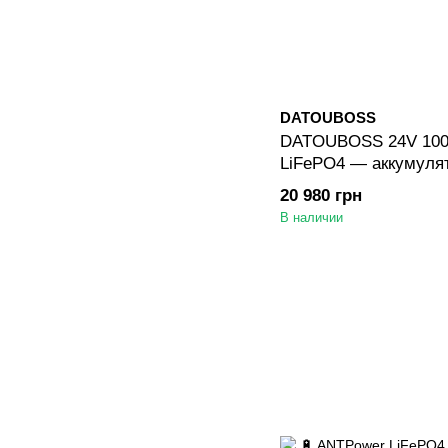
DATOUBOSS
DATOUBOSS 24V 100
LiFePO4 — аккумулят
Deep Cycle, 100A BM
20 980 грн
автодома/DIY, для с
В наличии
автономных систем