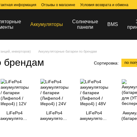
тактная информация
Отзывы о магазине
Условия возврата и обмена
ляторные
Солнечные
Аккумуляторы
BMS
менты
панели
при
анций, инверторов)
Аккумуляторные батареи по брендам
о брендам
по поп
Сортировка:
LiFePo4
LiFePo4
LiFePo4
Аккуму
аккумуляторы
аккумуляторы
аккумуляторы
(батаре
/ батареи
/ батареи
/ батареи
(УП
(Лифепо4 /
(Лифепо4 /
(Лифепо4 /
беспере
lifepo4) | 12V
lifepo4) | 24V
lifepo4) | 48V