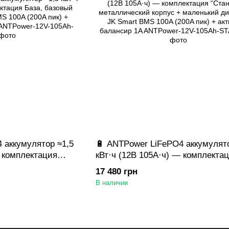
 аккумулятор ≈1,5
🔋 ANTPower LiFePO4 аккумулято
— комплектация
кВт·ч (12В 105А·ч) — комплекта
с — JK Smart BMS
“Стандарт”, металлический корп
17 480 грн
ктивный балансир 1A
маленький дисплей — JK Smart
В наличии
100A (200A пик) + активный бал