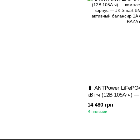
🔋 ANTPower LiFePO4
кВт·ч (12В 105А·ч) 
База, базовый корпу
14 480 грн
100A (200A пик) + а
В наличии