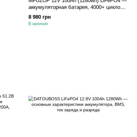
MFUZOP 12V 100Ah (1280wh) LiFePO4 —
аккумуляторная батарея, 4000+ циклов,
с BMS для автономных и солнечных
8 980 грн
систем
В наличии