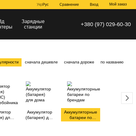
Мой заказ
Сравнение
Укр
Рус
Вход
3д
Зарядные
+380 (97) 029-60-30
нтеры
станции
улярности
сначала дешевле
сначала дороже
по названию
лятор
Аккумулятор
Аккумуляторные
я) для
(батарея) для
батареи по
С)
дома
брендам
бойника