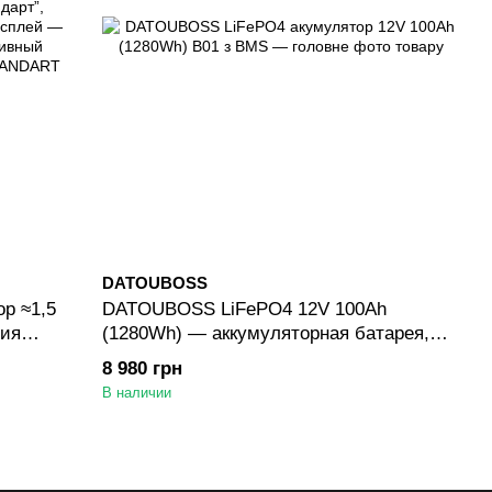
DATOUBOSS
р ≈1,5
DATOUBOSS LiFePO4 12V 100Ah
ция
(1280Wh) — аккумуляторная батарея,
ус +
4000+ циклов, BMS, версия B01 (EU)
8 980 грн
 BMS
В наличии
ансир 1A