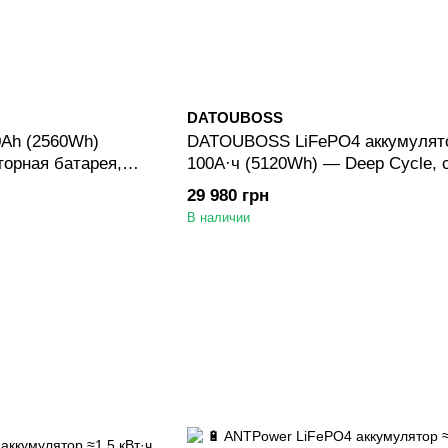
DATOUBOSS
Ah (2560Wh)
DATOUBOSS LiFePO4 аккумулято
орная батарея,
100А·ч (5120Wh) — Deep Cycle, 
S, для
BMS, для автодома/DIY, солнечн
29 980 грн
олнечных и
автономных систем
В наличии