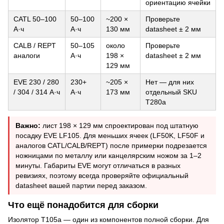
ориентацию ячейки
CATL 50–100
50–100
~200 ×
Проверьте
А·ч
А·ч
130 мм
datasheet ± 2 мм
CALB / REPT
50–105
около
Проверьте
аналоги
А·ч
198 ×
datasheet ± 2 мм
129 мм
EVE 230 / 280
230+
~205 ×
Нет — для них
/ 304 / 314 А·ч
А·ч
173 мм
отдельный SKU
T280a
Важно:
лист 198 × 129 мм спроектирован под штатную
посадку EVE LF105. Для меньших ячеек (LF50K, LF50F и
аналогов CATL/CALB/REPT) после примерки подрезается
ножницами по металлу или канцелярским ножом за 1–2
минуты. Габариты EVE могут отличаться в разных
ревизиях, поэтому всегда проверяйте официальный
datasheet вашей партии перед заказом.
Что ещё понадобится для сборки
Изолятор T105a — один из компонентов полной сборки. Для