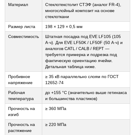
Материал
Стеклотекстолит СТЭФ (аналог FR-4),
многослойный композит на основе
стеклоткани
Размер листа
198 × 129 × 0,5 мм
Совместимость
Штатная посадка под EVE LF105 (105
А·ч). Для EVE LF50K / LF50F (50 А·ч) и
аналогов CATL / CALB / REPT —
требуется примерка и подрезка под
фактическую ориентацию ячейки.
Детальная таблица ниже.
Пробивное
≥ 35 кВ параллельно слоям по ГОСТ
напряжение
12652-74
Рабочая
до +155 °C (значительно выше гетинакса
температура
и большинства пластиков)
Прочность на
≥ 360 МПа
изгиб
Прочность на
≥ 220 МПа
растяжение