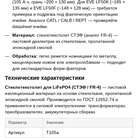
(105 А·ч, грань ~200 × 130 мм). Для EVE LF50K (~185 ×
135 мм) и EVE LF50F (~148 × 128 мм) — требуется
примерка и подрезка под фактическую ориентацию
ячейки. Аналоги CATL / CALB / REPT — проверяйте
datasheet ячейки.
Материал:
стеклотекстолит СТЭФ (аналог FR-4) —
листовой диэлектрик из стеклоткани, пропитанной
эпоксидной смолой.
Обработка:
легко режется ножницами по металлу,
канцелярским ножом или электролобзиком — подходит
для нестандартных форм-факторов.
Технические характеристики
Стеклотекстолит для LiFePO4 (СТЭФ / FR-4)
— листовой
изоляционный материал на основе стеклоткани, пропитанной
эпоксидной смолой. Производится по ГОСТ 12652-74 и
применяется в силовой электротехнике: трансформаторах,
преобразователях, аккумуляторных сборках.
Параметр
Значение
Артикул
T105a