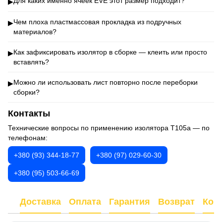
Для каких именно ячеек EVE этот размер подходит?
▶
Чем плоха пластмассовая прокладка из подручных
▶
материалов?
Как зафиксировать изолятор в сборке — клеить или просто
▶
вставлять?
Можно ли использовать лист повторно после переборки
▶
сборки?
Контакты
Технические вопросы по применению изолятора T105a — по
телефонам:
+380 (93) 344-18-77
+380 (97) 029-60-30
+380 (95) 503-66-69
Доставка
Оплата
Гарантия
Возврат
Кон