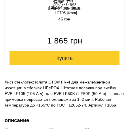
шпилька) для
LiFePo4 3.2v 105ah
_ LF105 |4mm|
45 грн
1 865 грн
Купить
Лист стеклотекстолита СТЭФ FR-4 для межэлементной
изоляции в сборках LiFePO4. Штатная посадка под ячейку
EVE LF105 (105 А·ч), для EVE LF50K / LF50F (50 А·ч) — после
примерки подрезается ножницами за 1–2 мин. Рабочая
температура до +155°C по ГОСТ 12652-74. Артикул T105a.
описание