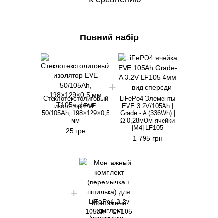
Повний набір
Стеклотекстолитовый
LiFePo4 Элементы
изолятор EVE
EVE 3.2V/105Ah |
50/105Ah, 198×129×0,5
Grade - A (336Wh) |
мм
Ω 0,28мОм ячейки
|M4| LF105
25 грн
1 795 грн
Монтажный
комплект
(перемычка +