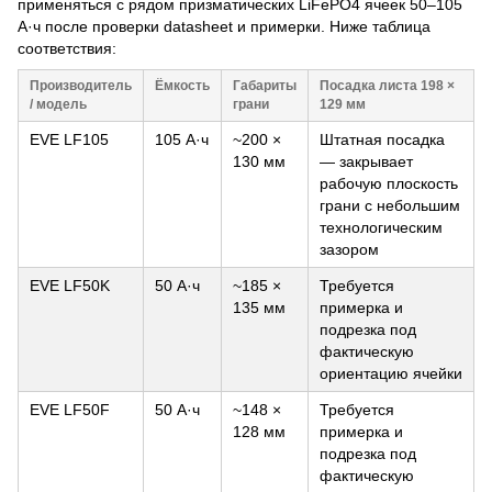
применяться с рядом призматических LiFePO4 ячеек 50–105
А·ч после проверки datasheet и примерки. Ниже таблица
соответствия:
Производитель
Ёмкость
Габариты
Посадка листа 198 ×
/ модель
грани
129 мм
EVE LF105
105 А·ч
~200 ×
Штатная посадка
130 мм
— закрывает
рабочую плоскость
грани с небольшим
технологическим
зазором
EVE LF50K
50 А·ч
~185 ×
Требуется
135 мм
примерка и
подрезка под
фактическую
ориентацию ячейки
EVE LF50F
50 А·ч
~148 ×
Требуется
128 мм
примерка и
подрезка под
фактическую