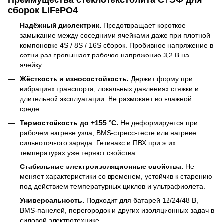
Преимущества стеклотекстолита СТЭФ для
сборок LiFePO4
Надёжный диэлектрик.
Предотвращает короткое
замыкание между соседними ячейками даже при плотной
компоновке 4S / 8S / 16S сборок. Пробивное напряжение в
сотни раз превышает рабочее напряжение 3,2 В на
ячейку.
Жёсткость и износостойкость.
Держит форму при
вибрациях транспорта, локальных давлениях стяжки и
длительной эксплуатации. Не размокает во влажной
среде.
Термостойкость до +155 °C.
Не деформируется при
рабочем нагреве узла, BMS-стресс-тесте или нагреве
сильноточного заряда. Гетинакс и ПВХ при этих
температурах уже теряют свойства.
Стабильные электроизоляционные свойства.
Не
меняет характеристики со временем, устойчив к старению
под действием температурных циклов и ультрафиолета.
Универсальность.
Подходит для батарей 12/24/48 В,
BMS-панелей, перегородок и других изоляционных задач в
силовой электротехнике.