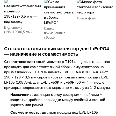
Живое фото
Вид сверху
Схема
(198×129×0,5 мм)
применения в
сборке
Стеклотекстолитовый изолятор для LiFePO4
— назначение и совместимость
Стеклотекстолитовый изолятор T105a
— диэлектрическая
прокладка для самостоятельной сборки аккумуляторов на
призматических LiFePO4 ячейках EVE 50 А·ч и 105 А·ч. Лист
198 × 129 × 0,5 мм спроектирован под штатную посадку EVE
LF105 (105 А·ч); для EVE LF50K и LF50F (50 А·ч) — после
примерки подрезается ножницами по металлу за 1–2 минуты.
Назначение:
изоляция между соседними ячейками +
защитные крайние прокладки между ячейкой и стенкой
корпуса или рамой.
Совместимость:
штатная посадка под EVE LF105