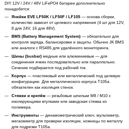
DIY 12V / 24V / 48V LiFePO4 батареи дополнительно
понадобятся:
Ячейки EVE LF50K / LF50F / LF105
— основа сборки,
количество зависит от целевого напряжения (4 шт для 12V,
8 для 24V, 16 для 48V).
BMS (Battery Management System)
— обязательно для
контроля заряда, балансировки и защиты. Обычно JK BMS
или аналоги с RS485 для удалённого мониторинга.
Шины (busbar)
медные или алюминиевые — для
соединения ячеек последовательно или параллельно.
Сечение подбирается под рабочий ток.
Корпус
— пластиковый или металлический под целевую
конфигурацию. Для металлического корпуса T105a
обязателен как изоляция стенок.
Стяжки и крепёж
— резьбовые шпильки M8 / M10 с
изолирующими втулками или заводская стяжка из
полимера.
Инструменты
— динамометрический ключ, мультиметр,
мегаомметр для проверки изоляции, ножницы по металлу
для подрезки T105a.