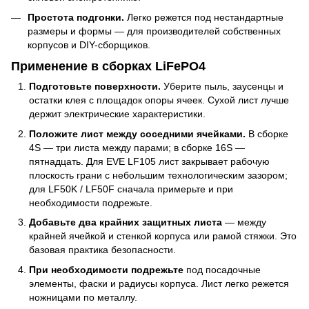
Простота подгонки.
Легко режется под нестандартные
размеры и формы — для производителей собственных
корпусов и DIY-сборщиков.
Применение в сборках LiFePO4
Подготовьте поверхности.
Уберите пыль, заусенцы и
остатки клея с площадок опоры ячеек. Сухой лист лучше
держит электрические характеристики.
Положите лист между соседними ячейками.
В сборке
4S — три листа между парами; в сборке 16S —
пятнадцать. Для EVE LF105 лист закрывает рабочую
плоскость грани с небольшим технологическим зазором;
для LF50K / LF50F сначала примерьте и при
необходимости подрежьте.
Добавьте два крайних защитных листа
— между
крайней ячейкой и стенкой корпуса или рамой стяжки. Это
базовая практика безопасности.
При необходимости подрежьте
под посадочные
элементы, фаски и радиусы корпуса. Лист легко режется
ножницами по металлу.