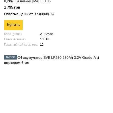
0,28мОм ячейки |M4| LF105
1 795 грн
Оптовые цены
от 9 единиц
Купить
Клас (grade)
A - Grade
Ёмкость ячейки
105Аh
Гарантийный срок, мес.
12
ВИДЕО