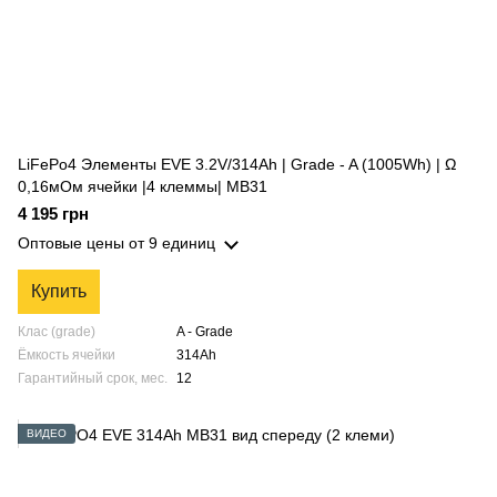
LiFePo4 Элементы EVE 3.2V/314Ah | Grade - A (1005Wh) | Ω
0,16мОм ячейки |4 клеммы| MB31
4 195 грн
Оптовые цены
от 9 единиц
Купить
Клас (grade)
A - Grade
Ёмкость ячейки
314Ah
Гарантийный срок, мес.
12
ВИДЕО