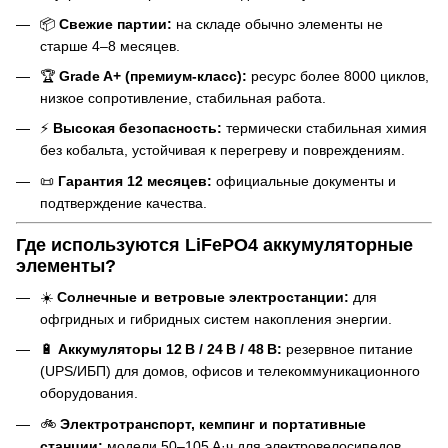
📦
Свежие партии:
на складе обычно элементы не
старше 4–8 месяцев.
🏆
Grade A+ (премиум-класс):
ресурс более 8000 циклов,
низкое сопротивление, стабильная работа.
⚡
Высокая безопасность:
термически стабильная химия
без кобальта, устойчивая к перегреву и повреждениям.
📜
Гарантия 12 месяцев:
официальные документы и
подтверждение качества.
Где используются LiFePO4 аккумуляторные
элементы?
☀️
Солнечные и ветровые электростанции:
для
офгридных и гибридных систем накопления энергии.
🔋
Аккумуляторы 12 В / 24 В / 48 В:
резервное питание
(UPS/ИБП) для домов, офисов и телекоммуникационного
оборудования.
🚲
Электротранспорт, кемпинг и портативные
станции:
модели 50–105 А·ч для электровелосипедов,