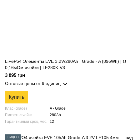
LiFePo4 Элементы EVE 3.2V/280Ah | Grade - A (896Wh) | Ω
0,16мОм ячейки | LF280K-V3
3 895 грн
Оптовые цены
от 9 единиц
Купить
Клас (grade)
A - Grade
Ёмкость ячейки
280Ah
Гарантийный срок, мес.
12
ВИДЕО