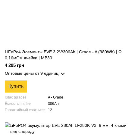
LiFePo4 Элементы EVE 3.2V/306Ah | Grade - A (980Wh) | Ω
0,16мОм ячейки | MB30
4 295 грн
Оптовые цены
от 9 единиц
Купить
Клас (grade)
A - Grade
Ёмкость ячейки
306Ah
Гарантийный срок, мес.
12