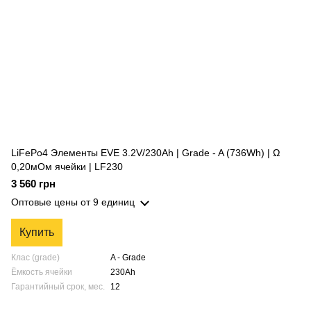
LiFePo4 Элементы EVE 3.2V/230Ah | Grade - A (736Wh) | Ω
0,20мОм ячейки | LF230
3 560 грн
Оптовые цены
от 9 единиц
Купить
Клас (grade)
A - Grade
Ёмкость ячейки
230Ah
Гарантийный срок, мес.
12