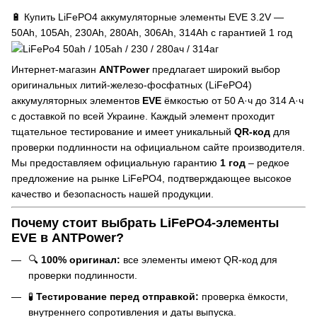
🔋 Купить LiFePO4 аккумуляторные элементы EVE 3.2V —
50Ah, 105Ah, 230Ah, 280Ah, 306Ah, 314Ah с гарантией 1 год
Интернет-магазин
ANTPower
предлагает широкий выбор
оригинальных литий-железо-фосфатных (LiFePO4)
аккумуляторных элементов
EVE
ёмкостью от 50 А·ч до 314 А·ч
с доставкой по всей Украине. Каждый элемент проходит
тщательное тестирование и имеет уникальный
QR-код
для
проверки подлинности на официальном сайте производителя.
Мы предоставляем официальную гарантию
1 год
– редкое
предложение на рынке LiFePO4, подтверждающее высокое
качество и безопасность нашей продукции.
Почему стоит выбрать LiFePO4-элементы
EVE в ANTPower?
🔍
100% оригинал:
все элементы имеют QR-код для
проверки подлинности.
🧪
Тестирование перед отправкой:
проверка ёмкости,
внутреннего сопротивления и даты выпуска.