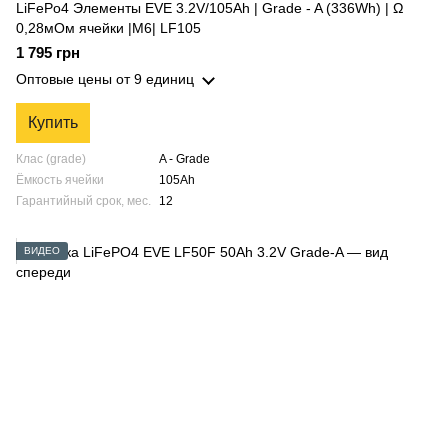
LiFePo4 Элементы EVE 3.2V/105Ah | Grade - A (336Wh) | Ω
0,28мОм ячейки |M6| LF105
1 795 грн
Оптовые цены
от 9 единиц
Купить
Клас (grade)
A - Grade
Ёмкость ячейки
105Аh
Гарантийный срок, мес.
12
ВИДЕО