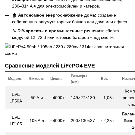
230–314 А·ч для электромобилей и катеров.
🏠
Автономное энергоснабжение дома:
создание
собственных аккумуляторных банков для дачи или офиса.
🔧
DIY-проекты и промышленные решения:
сборка
модулей 12–72 В или готовые батареи «под ключ».
Сравнение моделей LiFePO4 EVE
Размеры
Модель
Ёмкость
Циклы
Вес
Назнач
(мм)
Комп
EVE
50 А·ч
≈4000+
149×27×130
≈1,05 кг
решен
LF50A
си
Балан
EVE
105 А·ч
≈4000+
200×130×37
≈2,25 кг
ёмкос
LF105
2