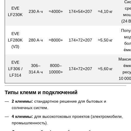
Си
EVE
ср
230 А·ч
≈4000+
174×54×207
≈4,10 кг
LF230K
мощ
(24 В
Попу
EVE
мод
LF280K
280 А·ч
≈8000+
174×72×207
≈5,50 кг
бо
(V3)
ёмк
Макси
EVE
306–
8000–
ёмк
LF306 /
174×72×207
≈5,60 кг
314 А·ч
10000+
ресу
LF314
10 000
Типы клемм и подключений
2 клеммы:
стандартное решение для бытовых и
солнечных систем.
4 клеммы:
для высокотоковых проектов (электромобили,
промышленность).