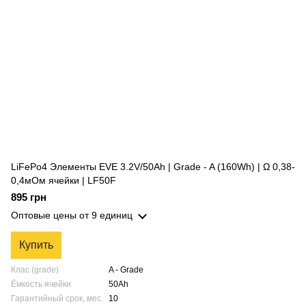
LiFePo4 Элементы EVE 3.2V/50Ah | Grade - A (160Wh) | Ω 0,38-
0,4мОм ячейки | LF50F
895 грн
Оптовые цены
от 9 единиц
Купить
Клас (grade)
A - Grade
Ёмкость ячейки
50Ah
Гарантийный срок, мес.
10