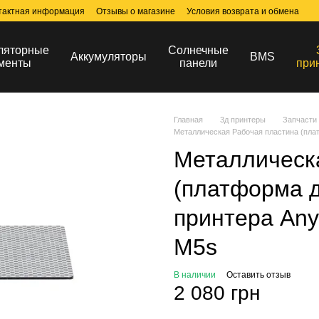
тактная информация
Отзывы о магазине
Условия возврата и обмена
ляторные
Солнечные
Аккумуляторы
BMS
менты
панели
при
Главная
3д принтеры
Запчасти 
Металлическая Рабочая пластина (плат
Металлическ
(платформа д
принтера Any
M5s
В наличии
Оставить отзыв
2 080 грн