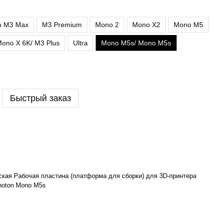
n M3 Max
M3 Premium
Mono 2
Mono X2
Mono M5
ono X 6K/ M3 Plus
Ultra
Mono M5s/ Mono M5s
Быстрый заказ
кая Рабочая пластина (платформа для сборки) для 3D-принтера
hoton Mono M5s