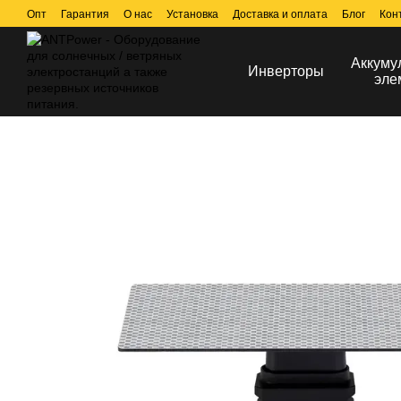
Перейти к основному контенту
Опт
Гарантия
О нас
Установка
Доставка и оплата
Блог
Кон
Аккуму
Инверторы
эле