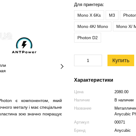
Для принтера:
Mono X 6Ks
M3
Photo
Mono 4K/ Mono
Mono X/ M
Photon D2
Купить
Характеристики
Цена
2080.00
Наличие
В наличии
hoton є компонентом, який
прочного металу і має спеціальне
Название
Металличес
пластина зою значно покращує
Anycubic P
Артикул
00071
Бренд
Anycubic