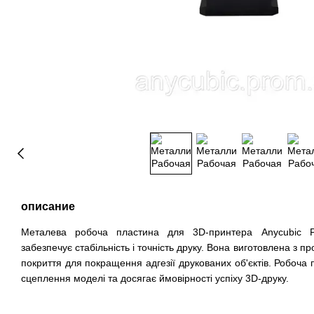
описание
Металева робоча пластина для 3D-принтера Anycubic P
забезпечує стабільність і точність друку.
Вона виготовлена ​​​​з 
покриття для покращення адгезії друкованих об'єктів.
Робоча 
сцеплення моделі та досягає ймовірності успіху 3D-друку.