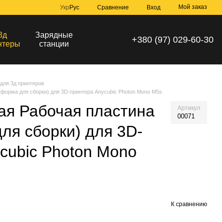
Мой заказ
Сравнение
Укр
Рус
Вход
3д
Зарядные
+380 (97) 029-60-30
нтеры
станции
для 3д принтеров
форма для сборки) для 3D-принтера Anycubic Photon Mono M5s
ая Рабочая пластина
Артикул
00071
ля сборки) для 3D-
cubic Photon Mono
К сравнению