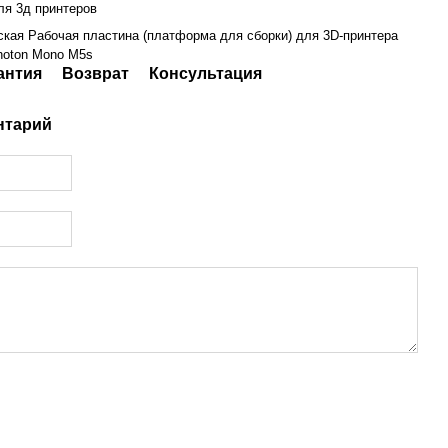
ля 3д принтеров
кая Рабочая пластина (платформа для сборки) для 3D-принтера
hoton Mono M5s
антия
Возврат
Консультация
нтарий