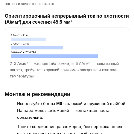
нагрев и качество контакта.
Ориентировочный непрерывный ток по плотности
(A/мм²) для сечения 45,6 мм²
2 A/мм² → 91 A
3 A/мм² → 137 A
5–6 A/мм² → 228–274 A
2–3 A/мм² — «холодный» режим; 5–6 A/мм² — повышенный
нагрев, требуется хороший прижим/охлаждение и контроль
температуры.
Монтаж и рекомендации
Используйте болты
M6
с плоской и пружинной шайбой.
На паре медь↔алюминий — контактная паста
обязательна.
Тяните соединение равномерно, без перекоса; после
пуска проверьте узел на локальный нагрев.