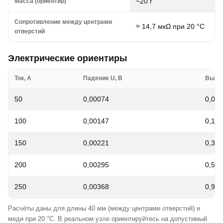
~20 г
Масса (ориентир)
Сопротивление между центрами
≈ 14,7 мкΩ при 20 °C
отверстий
Электрические ориентиры
Ток, A
Падение U, В
Выдел
50
0,00074
0,03
100
0,00147
0,147
150
0,00221
0,332
200
0,00295
0,589
250
0,00368
0,921
Расчёты даны для длины 40 мм (между центрами отверстий) и
меди при 20 °C. В реальном узле ориентируйтесь на допустимый