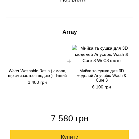
Array
Water Washable Resin ( смола,
Мийка та сушка для 3D
що змивається водою ) - Білий
моделей Anycubic Wash &
з
Cure 3
1 480 грн
6 100 грн
7 580 грн
Купити