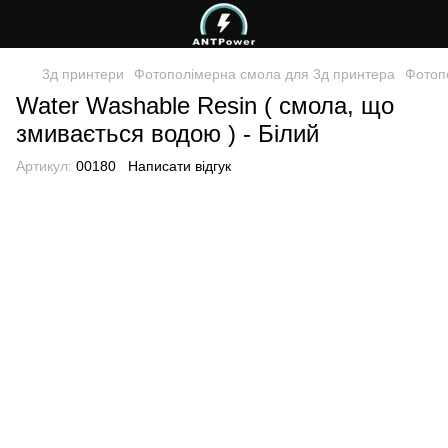
3д принтери
Фотополімерна смола для 3д принтера
Фотоп
Water Washable Resin ( смола, що
змивається водою ) - Білий
Артикул:
00180
Написати відгук