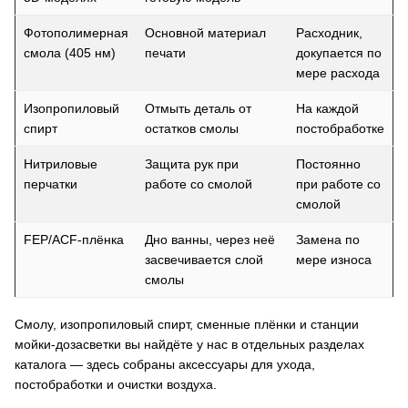
Фотополимерная
Основной материал
Расходник,
смола (405 нм)
печати
докупается по
мере расхода
Изопропиловый
Отмыть деталь от
На каждой
спирт
остатков смолы
постобработке
Нитриловые
Защита рук при
Постоянно
перчатки
работе со смолой
при работе со
смолой
FEP/ACF-плёнка
Дно ванны, через неё
Замена по
засвечивается слой
мере износа
смолы
Смолу, изопропиловый спирт, сменные плёнки и станции
мойки-дозасветки вы найдёте у нас в отдельных разделах
каталога — здесь собраны аксессуары для ухода,
постобработки и очистки воздуха.