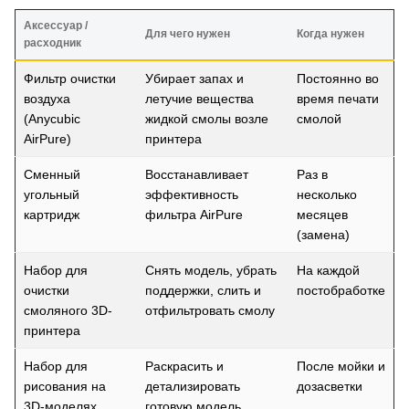
Аксессуар /
Для чего нужен
Когда нужен
расходник
Фильтр очистки
Убирает запах и
Постоянно во
воздуха
летучие вещества
время печати
(Anycubic
жидкой смолы возле
смолой
AirPure)
принтера
Сменный
Восстанавливает
Раз в
угольный
эффективность
несколько
картридж
фильтра AirPure
месяцев
(замена)
Набор для
Снять модель, убрать
На каждой
очистки
поддержки, слить и
постобработке
смоляного 3D-
отфильтровать смолу
принтера
Набор для
Раскрасить и
После мойки и
рисования на
детализировать
дозасветки
3D-моделях
готовую модель