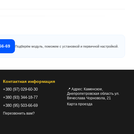
66-69
Подберём модуль, поможем с установкой и первичной настройкой.
Контактная информация
+380 (97) 029-60-30
📍 Адрес: Каменское,
Днепропетровская область ул.
+380 (93) 344-18-77
Вячеслава Чорновола, 21
Карта проезда
+380 (95) 503-66-69
Перезвонить вам?