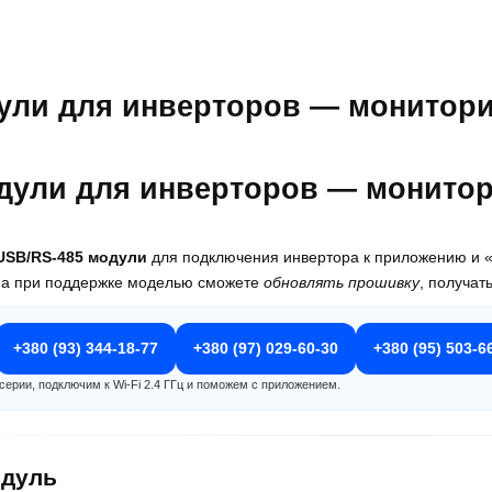
дули для инверторов — монитори
/USB/RS-485 модули
для подключения инвертора к приложению и «
, а при поддержке моделью сможете
обновлять прошивку
, получат
+380 (93) 344-18-77
+380 (97) 029-60-30
+380 (95) 503-6
ерии, подключим к Wi-Fi 2.4 ГГц и поможем с приложением.
одуль