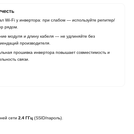
учесть
ал Wi-Fi у инвертора: при слабом — используйте репитер/
ер рядом.
ние модуля и длину кабеля — не удлиняйте без
мендаций производителя.
альная прошивка инвертора повышает совместимость и
ильность связи.
шней сети
2.4 ГГц
(SSID/пароль).