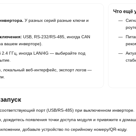
Что ещё 
инвертора.
У разных серий разные ключи и
Сигн
роут
ключения:
USB, RS-232/RS-485, иногда CAN
Пита
на вашем инверторе).
реко
i 2.4 ГГц, иногда LAN/4G — выбирайте под
Акту
ытие.
стаб
, локальный веб-интерфейс, экспорт логов —
ли.
запуск
 соответствующий порт (USB/RS-485) при выключенном инверторе.
, дождитесь появления точки доступа модуля и привяжите к дома
риложении, добавьте устройство по серийному номеру/QR-коду.