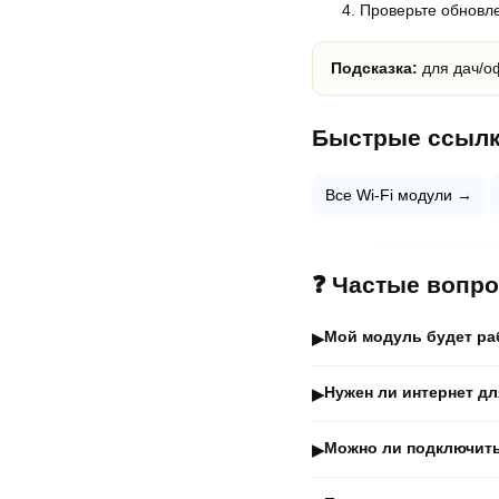
Проверьте обновл
Подсказка:
для дач/о
Быстрые ссыл
Все Wi-Fi модули →
❓ Частые вопр
Мой модуль будет ра
▶
Нужен ли интернет д
▶
Можно ли подключить
▶