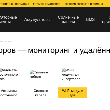
тактная информация
Отзывы о магазине
Условия возврата и обмена
ляторные
Солнечные
Аккумуляторы
BMS
менты
панели
при
нверторов
торов — мониторинг и удалён
Автоматы
Силовые
Wi-Fi модули
постоянного
кабеля
для
тока
инверторов