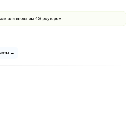
сом или внешним 4G-роутером.
маты →