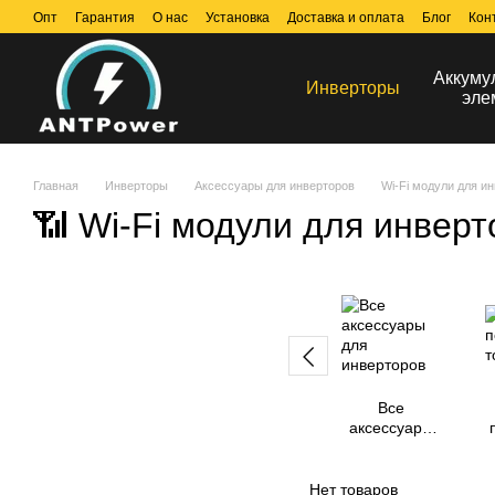
Перейти к основному контенту
Опт
Гарантия
О нас
Установка
Доставка и оплата
Блог
Кон
Аккуму
Инверторы
эле
Главная
Инверторы
Аксессуары для инверторов
Wi-Fi модули для и
📶 Wi-Fi модули для инвер
Все
аксессуары
для
инверторов
Нет товаров