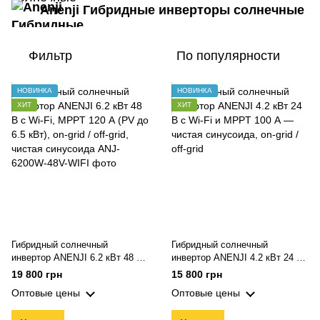
Anenji Гибридные инверторы солнечные
Фильтр
По популярности
НОВИНКА
НОВИНКА
ХИТ
ХИТ
Гибридный солнечный
Гибридный солнечный
инвертор ANENJI 6.2 кВт 48 В
инвертор ANENJI 4.2 кВт 24 В
с Wi-Fi, MPPT 120 А (PV до 6.5
с Wi-Fi, MPPT 100 А (PV до 4.5
19 800 грн
15 800 грн
кВт), on-grid / off-grid, чистая
кВт), on-grid / off-grid, чистая
Оптовые цены
Оптовые цены
синусоида
синусоида