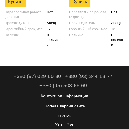
Купить
Купить
Параллельная работа
Нет
Параллельная работа
Нет
(3 фазы)
(3 фазы)
Производитель
Anenji
Производитель
Anenji
Гарантийный срок, мес.
12
Гарантийный срок, мес.
12
Наличие
В
Наличие
В
наличи
наличи
и
и
+380 (97) 029-60-30
+380 (93) 344-18-77
+380 (95) 503-66-69
Контактная информация
Полная версия сайта
© 2026
Укр
Рус