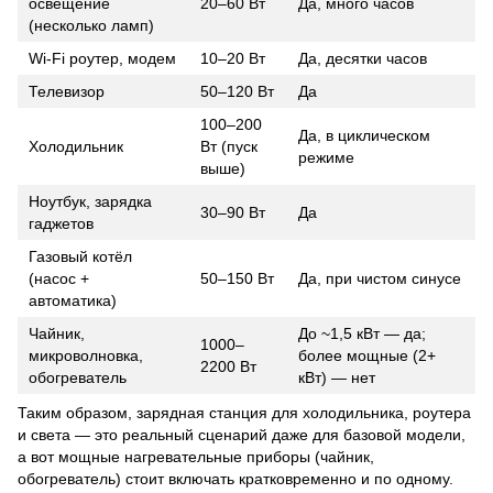
освещение
20–60 Вт
Да, много часов
(несколько ламп)
Wi-Fi роутер, модем
10–20 Вт
Да, десятки часов
Телевизор
50–120 Вт
Да
100–200
Да, в циклическом
Холодильник
Вт (пуск
режиме
выше)
Ноутбук, зарядка
30–90 Вт
Да
гаджетов
Газовый котёл
(насос +
50–150 Вт
Да, при чистом синусе
автоматика)
Чайник,
До ~1,5 кВт — да;
1000–
микроволновка,
более мощные (2+
2200 Вт
обогреватель
кВт) — нет
Таким образом, зарядная станция для холодильника, роутера
и света — это реальный сценарий даже для базовой модели,
а вот мощные нагревательные приборы (чайник,
обогреватель) стоит включать кратковременно и по одному.