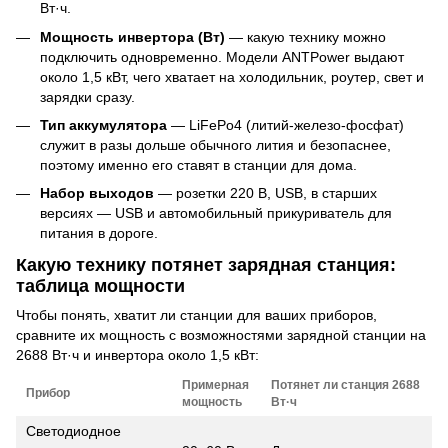
Вт·ч.
Мощность инвертора (Вт)
— какую технику можно
подключить одновременно. Модели ANTPower выдают
около 1,5 кВт, чего хватает на холодильник, роутер, свет и
зарядки сразу.
Тип аккумулятора
— LiFePo4 (литий-железо-фосфат)
служит в разы дольше обычного лития и безопаснее,
поэтому именно его ставят в станции для дома.
Набор выходов
— розетки 220 В, USB, в старших
версиях — USB и автомобильный прикуриватель для
питания в дороге.
Какую технику потянет зарядная станция:
таблица мощности
Чтобы понять, хватит ли станции для ваших приборов,
сравните их мощность с возможностями зарядной станции на
2688 Вт·ч и инвертора около 1,5 кВт:
Примерная
Потянет ли станция 2688
Прибор
мощность
Вт·ч
Светодиодное