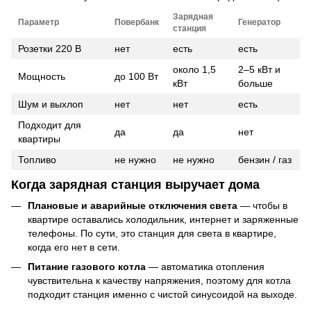
Зарядная
Параметр
Повербанк
Генератор
станция
Розетки 220 В
нет
есть
есть
около 1,5
2–5 кВт и
Мощность
до 100 Вт
кВт
больше
Шум и выхлоп
нет
нет
есть
Подходит для
да
да
нет
квартиры
Топливо
не нужно
не нужно
бензин / газ
Когда зарядная станция выручает дома
Плановые и аварийные отключения света
— чтобы в
квартире оставались холодильник, интернет и заряженные
телефоны. По сути, это станция для света в квартире,
когда его нет в сети.
Питание газового котла
— автоматика отопления
чувствительна к качеству напряжения, поэтому для котла
подходит станция именно с чистой синусоидой на выходе.