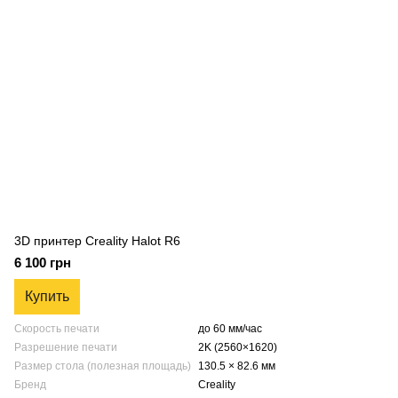
3D принтер Creality Halot R6
6 100 грн
Купить
Скорость печати
до 60 мм/час
Разрешение печати
2K (2560×1620)
Размер стола (полезная площадь)
130.5 × 82.6 мм
Бренд
Creality