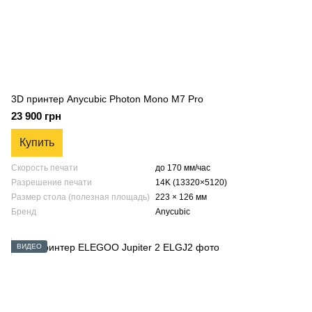
3D принтер Anycubic Photon Mono M7 Pro
23 900 грн
Купить
Скорость печати
до 170 мм/час
Разрешение печати
14K (13320×5120)
Размер стола (полезная площадь)
223 × 126 мм
Бренд
Anycubic
ВИДЕО