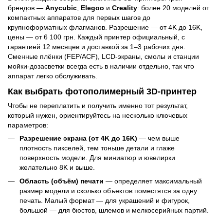
брендов —
Anycubic
,
Elegoo
и
Creality
: более 20 моделей от
компактных аппаратов для первых шагов до
крупноформатных флагманов. Разрешение — от 4K до 16K,
цены — от 6 100 грн. Каждый принтер официальный, с
гарантией 12 месяцев и доставкой за 1–3 рабочих дня.
Сменные плёнки (FEP/ACF), LCD-экраны, смолы и станции
мойки-дозасветки всегда есть в наличии отдельно, так что
аппарат легко обслуживать.
Как выбрать фотополимерный 3D-принтер
Чтобы не переплатить и получить именно тот результат,
который нужен, ориентируйтесь на несколько ключевых
параметров:
Разрешение экрана (от 4K до 16K)
— чем выше
плотность пикселей, тем тоньше детали и глаже
поверхность модели. Для миниатюр и ювелирки
желательно 8K и выше.
Область (объём) печати
— определяет максимальный
размер модели и сколько объектов поместятся за одну
печать. Малый формат — для украшений и фигурок,
большой — для бюстов, шлемов и мелкосерийных партий.