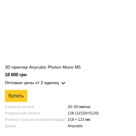
3D принтер Anycubic Photon Mono M5
18 600 грн
Оптовые цены
от 2 единиц
Купить
Скорость печати
20–50 мм/час
Разрешение печати
12K (11520×5120)
Размер стола (полезная площадь)
218 × 123 мм
Бренд
Anycubic