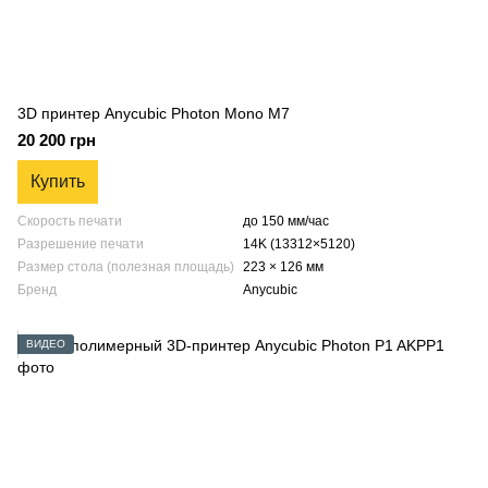
3D принтер Anycubic Photon Mono M7
20 200 грн
Купить
Скорость печати
до 150 мм/час
Разрешение печати
14K (13312×5120)
Размер стола (полезная площадь)
223 × 126 мм
Бренд
Anycubic
ВИДЕО