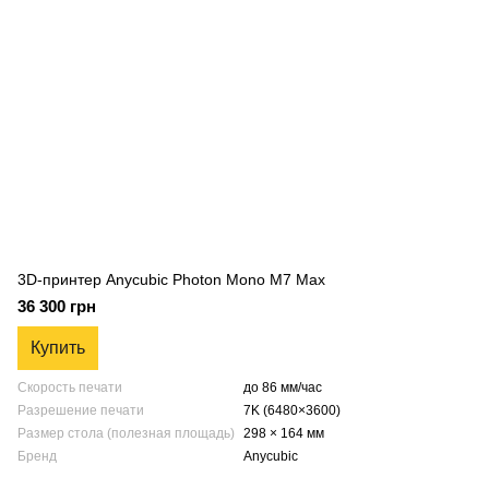
3D-принтер Anycubic Photon Mono M7 Max
36 300 грн
Купить
Скорость печати
до 86 мм/час
Разрешение печати
7K (6480×3600)
Размер стола (полезная площадь)
298 × 164 мм
Бренд
Anycubic