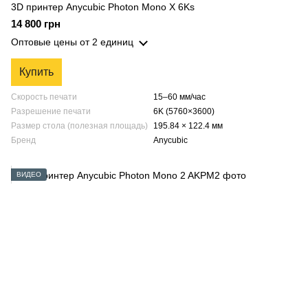
3D принтер Anycubic Photon Mono X 6Ks
14 800 грн
Оптовые цены
от 2 единиц
Купить
Скорость печати
15–60 мм/час
Разрешение печати
6K (5760×3600)
Размер стола (полезная площадь)
195.84 × 122.4 мм
Бренд
Anycubic
ВИДЕО