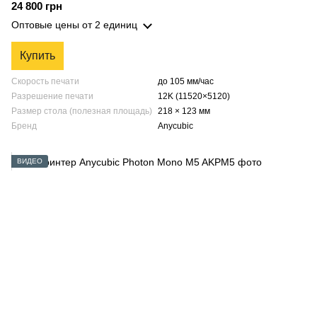
24 800 грн
Оптовые цены
от 2 единиц
Купить
Скорость печати
до 105 мм/час
Разрешение печати
12K (11520×5120)
Размер стола (полезная площадь)
218 × 123 мм
Бренд
Anycubic
ВИДЕО