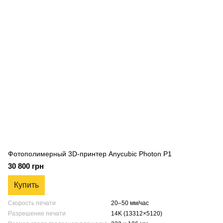
Фотополимерный 3D-принтер Anycubic Photon P1
30 800 грн
Купить
Скорость печати
20–50 мм/час
Разрешение печати
14K (13312×5120)