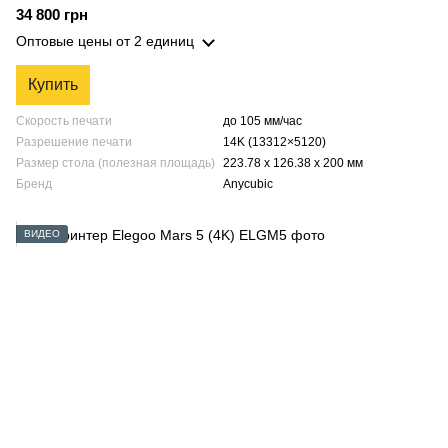
34 800 грн
Оптовые цены
от 2 единиц
Купить
Скорость печати
до 105 мм/час
Разрешение печати
14K (13312×5120)
Размер стола (полезная площадь)
223.78 х 126.38 х 200 мм
Бренд
Anycubic
ВИДЕО