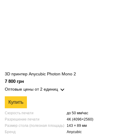
3D принтер Anycubic Photon Mono 2
7 800 грн
Оптовые цены
от 2 единиц
Купить
Скорость печати
до 50 мм/час
Разрешение печати
4K (4096×2560)
Размер стола (полезная площадь)
143 × 89 мм
Бренд
Anycubic