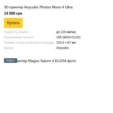
3D принтер Anycubic Photon Mono 4 Ultra
14 500 грн
Купить
Скорость печати
до 120 мм/час
Разрешение печати
10K (9024×5120)
Размер стола (полезная площадь)
153.4 × 87 мм
Бренд
Anycubic
ВИДЕО