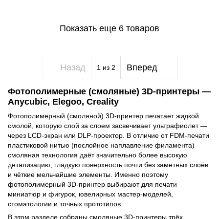
Показать еще 6 товаров
Назад
Вперед
1
из 2
Фотополимерные (смоляные) 3D-принтеры —
Anycubic, Elegoo, Creality
Фотополимерный (смоляной) 3D-принтер печатает жидкой
смолой, которую слой за слоем засвечивает ультрафиолет —
через LCD-экран или DLP-проектор. В отличие от FDM-печати
пластиковой нитью (послойное наплавление филамента)
смоляная технология даёт значительно более высокую
детализацию, гладкую поверхность почти без заметных слоёв
и чёткие мельчайшие элементы. Именно поэтому
фотополимерный 3D-принтер выбирают для печати
миниатюр и фигурок, ювелирных мастер-моделей,
стоматологии и точных прототипов.
В этом разделе собраны смоляные 3D-принтеры трёх