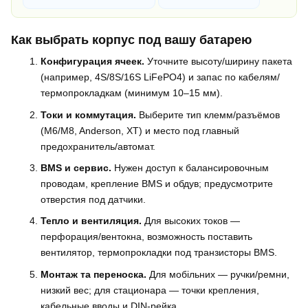
Как выбрать корпус под вашу батарею
Конфигурация ячеек.
Уточните высоту/ширину пакета
(например, 4S/8S/16S LiFePO4) и запас по кабелям/
термопрокладкам (минимум 10–15 мм).
Токи и коммутация.
Выберите тип клемм/разъёмов
(M6/M8, Anderson, XT) и место под главный
предохранитель/автомат.
BMS и сервис.
Нужен доступ к балансировочным
проводам, крепление BMS и обдув; предусмотрите
отверстия под датчики.
Тепло и вентиляция.
Для высоких токов —
перфорация/вентокна, возможность поставить
вентилятор, термопрокладки под транзисторы BMS.
Монтаж та переноска.
Для мобільних — ручки/ремни,
низкий вес; для стационара — точки крепления,
кабельные вводы и DIN-рейка.