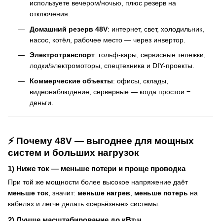
используете вечером/ночью, плюс резерв на
отключения.
Домашний резерв 48V
: интернет, свет, холодильник,
насос, котёл, рабочее место — через инвертор.
Электротранспорт
: гольф-кары, сервисные тележки,
лодки/электромоторы, спецтехника и DIY-проекты.
Коммерческие объекты
: офисы, склады,
видеонаблюдение, серверные — когда простои =
деньги.
⚡ Почему 48V — выгоднее для мощных
систем и больших нагрузок
1) Ниже ток — меньше потери и проще проводка
При той же мощности более высокое напряжение даёт
меньше ток
, значит:
меньше нагрев
,
меньше потерь
на
кабелях и легче делать «серьёзные» системы.
2) Лучше масштабирование до кВт·ч