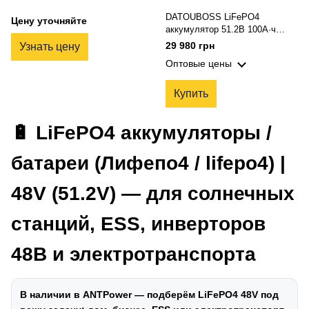
DATOUBOSS LiFePO4
Цену уточняйте
аккумулятор 51.2В 100А·ч
(5120Wh) — Deep Cycle, с 200A
29 980 грн
Узнать цену
BMS, для автодома/DIY,
Оптовые цены
солнечных и автономных
систем
Купить
🔋 LiFePO4 аккумуляторы /
батареи (Лифепо4 / lifepo4) |
48V (51.2V) — для солнечных
станций, ESS, инверторов
48В и электротранспорта
В наличии в ANTPower — подберём LiFePO4 48V под