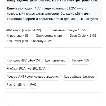
вашу задачу: дом, бизнес, ESS или электротранспорт.
Ключевая идея:
48V (чаще номинал 51.2V) — это
«взрослый» класс аккумуляторов: большие кВт·ч для
хранения энергии и серьёзные токи для мощных нагрузок.
48V класс (часто 51.2V)
Солнечные станции / ESS
Инверторы 48В
Электротранспорт
Deep Cycle + BMS
ANTPower (EVE + премиум BMS)
Что такое 48V LiFePO4
Где применяют
Почему 48V
Ячейки: 100Ah vs 280/314Ah
Почему ANTPower лучше заводских
Как выбрать батарею
Расчёт кВт·ч
FAQ