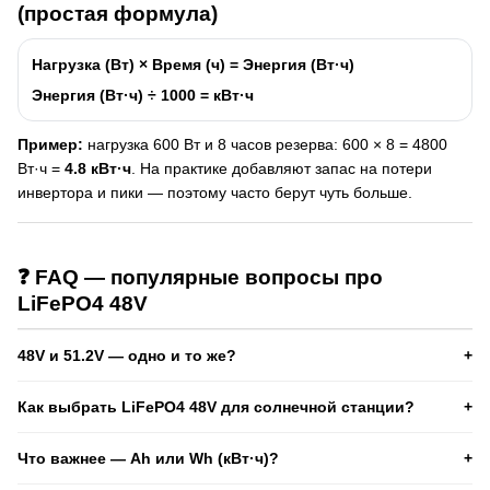
(простая формула)
Нагрузка (Вт)
×
Время (ч)
=
Энергия (Вт·ч)
Энергия (Вт·ч)
÷ 1000 =
кВт·ч
Пример:
нагрузка 600 Вт и 8 часов резерва: 600 × 8 = 4800
Вт·ч =
4.8 кВт·ч
. На практике добавляют запас на потери
инвертора и пики — поэтому часто берут чуть больше.
❓ FAQ — популярные вопросы про
LiFePO4 48V
48V и 51.2V — одно и то же?
Часто «48V LiFePO4» означает батарею 16S с номиналом
Как выбрать LiFePO4 48V для солнечной станции?
51.2V. Полная зарядка обычно до ~58.4V. Это один класс
систем для инверторов 48В.
Нужно знать модель инвертора, желаемые кВт·ч и пиковые
Что важнее — Ah или Wh (кВт·ч)?
нагрузки. Критично: ток BMS, настройки заряда и условия