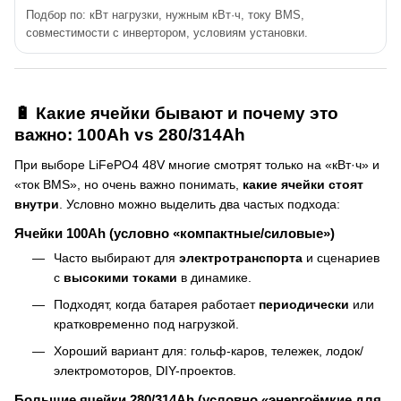
Подбор по: кВт нагрузки, нужным кВт·ч, току BMS,
совместимости с инвертором, условиям установки.
🔋 Какие ячейки бывают и почему это
важно: 100Ah vs 280/314Ah
При выборе LiFePO4 48V многие смотрят только на «кВт·ч» и
«ток BMS», но очень важно понимать,
какие ячейки стоят
внутри
. Условно можно выделить два частых подхода:
Ячейки 100Ah (условно «компактные/силовые»)
Часто выбирают для
электротранспорта
и сценариев
с
высокими токами
в динамике.
Подходят, когда батарея работает
периодически
или
кратковременно под нагрузкой.
Хороший вариант для: гольф-каров, тележек, лодок/
электромоторов, DIY-проектов.
Большие ячейки 280/314Ah (условно «энергоёмкие для