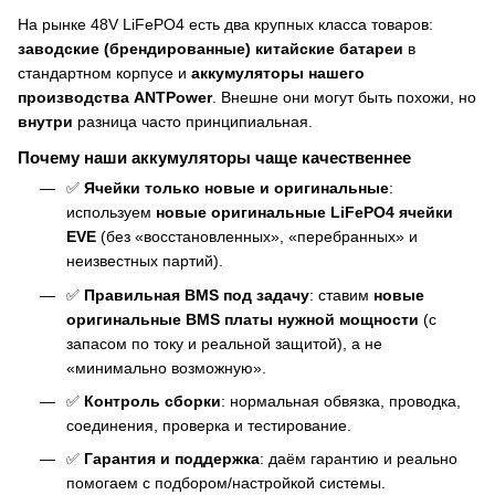
На рынке 48V LiFePO4 есть два крупных класса товаров:
заводские (брендированные) китайские батареи
в
стандартном корпусе и
аккумуляторы нашего
производства ANTPower
. Внешне они могут быть похожи, но
внутри
разница часто принципиальная.
Почему наши аккумуляторы чаще качественнее
✅
Ячейки только новые и оригинальные
:
используем
новые оригинальные LiFePO4 ячейки
EVE
(без «восстановленных», «перебранных» и
неизвестных партий).
✅
Правильная BMS под задачу
: ставим
новые
оригинальные BMS платы нужной мощности
(с
запасом по току и реальной защитой), а не
«минимально возможную».
✅
Контроль сборки
: нормальная обвязка, проводка,
соединения, проверка и тестирование.
✅
Гарантия и поддержка
: даём гарантию и реально
помогаем с подбором/настройкой системы.