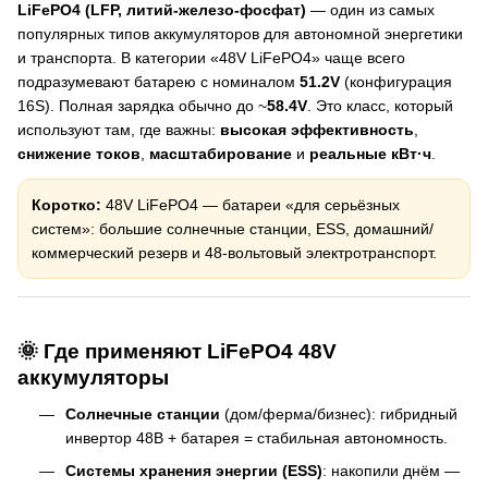
LiFePO4 (LFP, литий-железо-фосфат)
— один из самых
популярных типов аккумуляторов для автономной энергетики
и транспорта. В категории «48V LiFePO4» чаще всего
подразумевают батарею с номиналом
51.2V
(конфигурация
16S). Полная зарядка обычно до ~
58.4V
. Это класс, который
используют там, где важны:
высокая эффективность
,
снижение токов
,
масштабирование
и
реальные кВт·ч
.
Коротко:
48V LiFePO4 — батареи «для серьёзных
систем»: большие солнечные станции, ESS, домашний/
коммерческий резерв и 48-вольтовый электротранспорт.
🌞 Где применяют LiFePO4 48V
аккумуляторы
Солнечные станции
(дом/ферма/бизнес): гибридный
инвертор 48В + батарея = стабильная автономность.
Системы хранения энергии (ESS)
: накопили днём —