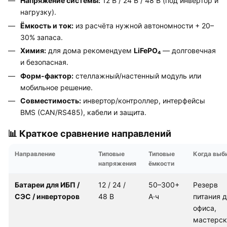
Напряжение системы:
12 В / 24 В / 48 В (под инвертор и
нагрузку).
Ёмкость и ток:
из расчёта нужной автономности + 20–
30% запаса.
Химия:
для дома рекомендуем
LiFePO₄
— долговечная
и безопасная.
Форм-фактор:
стеллажный/настенный модуль или
мобильное решение.
Совместимость:
инвертор/контроллер, интерфейсы
BMS (CAN/RS485), кабели и защита.
📊 Краткое сравнение направлений
Направление
Типовые
Типовые
Когда выб
напряжения
ёмкости
Батареи для ИБП /
12 / 24 /
50–300+
Резерв
СЭС / инверторов
48 В
А·ч
питания 
офиса,
мастерск