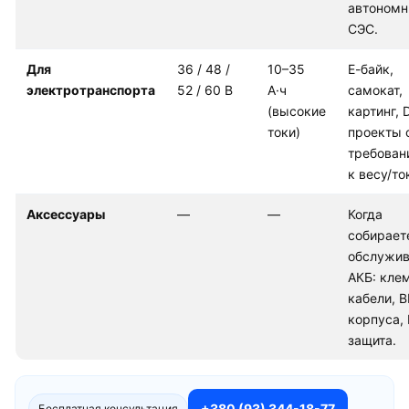
автоном
СЭС.
Для
36 / 48 /
10–35
Е-байк,
электротранспорта
52 / 60 В
А·ч
самокат,
(высокие
картинг, 
токи)
проекты 
требован
к весу/то
Аксессуары
—
—
Когда
собирает
обслужив
АКБ: кле
кабели, 
корпуса,
защита.
+380 (93) 344-18-77
Бесплатная консультация