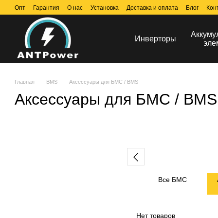
Перейти к основному контенту
Опт
Гарантия
О нас
Установка
Доставка и оплата
Блог
Кон
Аккуму
Инверторы
эле
Главная
BMS
Аксессуары для БМС / BMS
Аксессуары для БМС / BMS
Все БМС
Нет товаров