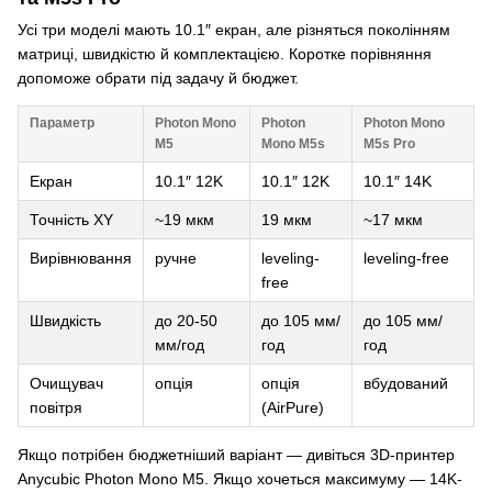
Усі три моделі мають 10.1″ екран, але різняться поколінням
матриці, швидкістю й комплектацією. Коротке порівняння
допоможе обрати під задачу й бюджет.
Параметр
Photon Mono
Photon
Photon Mono
M5
Mono M5s
M5s Pro
Екран
10.1″ 12K
10.1″ 12K
10.1″ 14K
Точність XY
~19 мкм
19 мкм
~17 мкм
Вирівнювання
ручне
leveling-
leveling-free
free
Швидкість
до 20-50
до 105 мм/
до 105 мм/
мм/год
год
год
Очищувач
опція
опція
вбудований
повітря
(AirPure)
Якщо потрібен бюджетніший варіант — дивіться
3D-принтер
Anycubic Photon Mono M5
. Якщо хочеться максимуму — 14K-