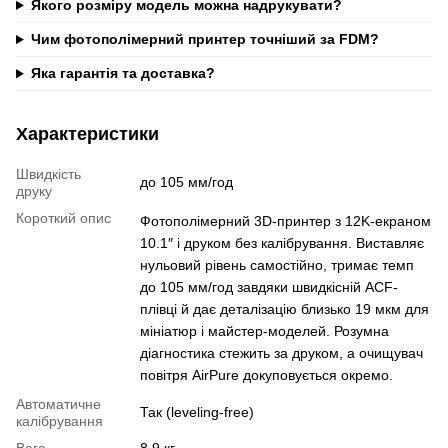
Якого розміру модель можна надрукувати?
Чим фотополімерний принтер точніший за FDM?
Яка гарантія та доставка?
Характеристики
Швидкість
до 105 мм/год
друку
Короткий опис
Фотополімерний 3D-принтер з 12K-екраном
10.1″ і друком без калібрування. Виставляє
нульовий рівень самостійно, тримає темп
до 105 мм/год завдяки швидкісній ACF-
плівці й дає деталізацію близько 19 мкм для
мініатюр і майстер-моделей. Розумна
діагностика стежить за друком, а очищувач
повітря AirPure докуповується окремо.
Автоматичне
Так (leveling-free)
калібрування
Вага
8.9 кг