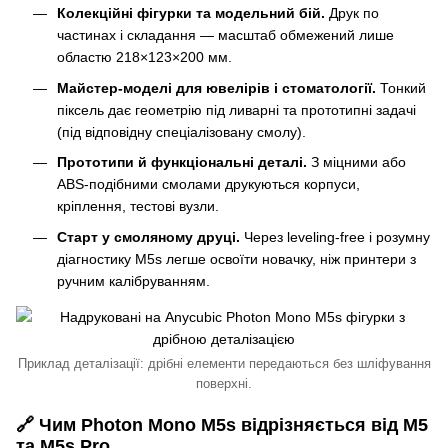
Колекційні фігурки та модельний бій.
Друк по
частинах і складання — масштаб обмежений лише
областю 218×123×200 мм.
Майстер-моделі для ювелірів і стоматології.
Тонкий
піксель дає геометрію під ливарні та прототипні задачі
(під відповідну спеціалізовану смолу).
Прототипи й функціональні деталі.
З міцними або
ABS-подібними смолами друкуються корпуси,
кріплення, тестові вузли.
Старт у смоляному друці.
Через leveling-free і розумну
діагностику M5s легше освоїти новачку, ніж принтери з
ручним калібруванням.
Приклад деталізації: дрібні елементи передаються без шліфування
поверхні.
🔗 Чим Photon Mono M5s відрізняється від M5
та M5s Pro