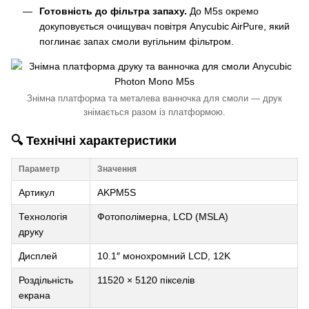
Готовність до фільтра запаху.
До M5s окремо
докуповується очищувач повітря Anycubic AirPure, який
поглинає запах смоли вугільним фільтром.
Знімна платформа та металева ванночка для смоли — друк
знімається разом із платформою.
🔍 Технічні характеристики
Параметр
Значення
Артикул
AKPM5S
Технологія
Фотополімерна, LCD (MSLA)
друку
Дисплей
10.1″ монохромний LCD, 12K
Роздільність
11520 × 5120 пікселів
екрана