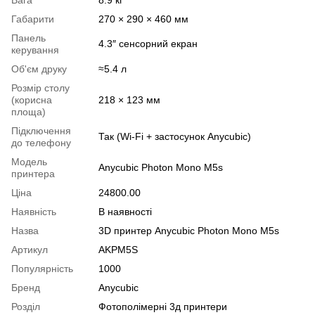
Габарити
270 × 290 × 460 мм
Панель
4.3″ сенсорний екран
керування
Об'єм друку
≈5.4 л
Розмір столу
(корисна
218 × 123 мм
площа)
Підключення
Так (Wi-Fi + застосунок Anycubic)
до телефону
Модель
Anycubic Photon Mono M5s
принтера
Ціна
24800.00
Наявність
В наявності
Назва
3D принтер Anycubic Photon Mono M5s
Артикул
AKPM5S
Популярність
1000
Бренд
Anycubic
Розділ
Фотополімерні 3д принтери