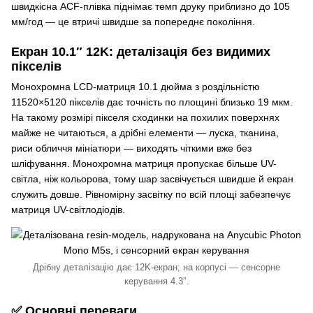
швидкісна ACF-плівка піднімає темп друку приблизно до 105
мм/год — це втричі швидше за попереднє покоління.
Екран 10.1″ 12K: деталізація без видимих
пікселів
Монохромна LCD-матриця 10.1 дюйма з роздільністю
11520×5120 пікселів дає точність по площині близько 19 мкм.
На такому розмірі пікселя сходинки на похилих поверхнях
майже не читаються, а дрібні елементи — луска, тканина,
риси обличчя мініатюри — виходять чіткими вже без
шліфування. Монохромна матриця пропускає більше UV-
світла, ніж кольорова, тому шар засвічується швидше й екран
служить довше. Рівномірну засвітку по всій площі забезпечує
матриця UV-світлодіодів.
Дрібну деталізацію дає 12K-екран; на корпусі — сенсорне
керування 4.3″.
✅ Основні переваги