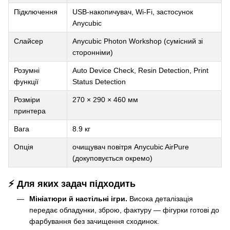
Підключення
USB-накопичувач, Wi-Fi, застосунок
Anycubic
Слайсер
Anycubic Photon Workshop (сумісний зі
сторонніми)
Розумні
Auto Device Check, Resin Detection, Print
функції
Status Detection
Розміри
270 × 290 × 460 мм
принтера
Вага
8.9 кг
Опція
очищувач повітря Anycubic AirPure
(докуповується окремо)
⚡ Для яких задач підходить
Мініатюри й настільні ігри.
Висока деталізація
передає обладунки, зброю, фактуру — фігурки готові до
фарбування без зачищення сходинок.