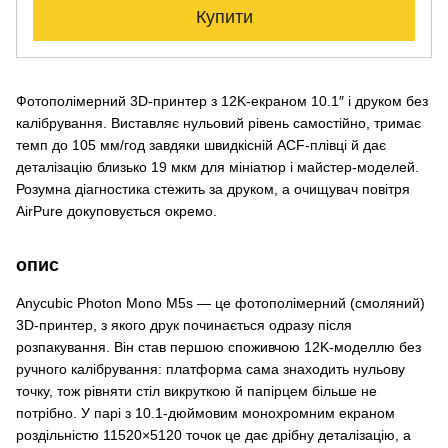
Купити
Фотополімерний 3D-принтер з 12K-екраном 10.1″ і друком без
калібрування. Виставляє нульовий рівень самостійно, тримає
темп до 105 мм/год завдяки швидкісній ACF-плівці й дає
деталізацію близько 19 мкм для мініатюр і майстер-моделей.
Розумна діагностика стежить за друком, а очищувач повітря
AirPure докуповується окремо.
опис
Anycubic Photon Mono M5s — це фотополімерний (смоляний)
3D-принтер, з якого друк починається одразу після
розпакування. Він став першою споживчою 12K-моделлю без
ручного калібрування: платформа сама знаходить нульову
точку, тож рівняти стіл викруткою й папірцем більше не
потрібно. У парі з 10.1-дюймовим монохромним екраном
роздільністю 11520×5120 точок це дає дрібну деталізацію, а