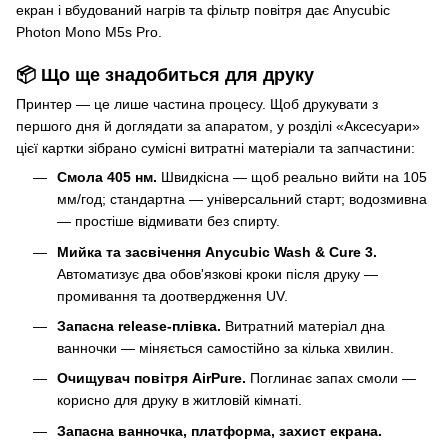
екран і вбудований нагрів та фільтр повітря дає
Anycubic
Photon Mono M5s Pro
.
📦 Що ще знадобиться для друку
Принтер — це лише частина процесу. Щоб друкувати з
першого дня й доглядати за апаратом, у розділі «Аксесуари»
цієї картки зібрано сумісні витратні матеріали та запчастини:
Смола 405 нм.
Швидкісна — щоб реально вийти на 105
мм/год; стандартна — універсальний старт; водозмивна
— простіше відмивати без спирту.
Мийка та засвічення Anycubic Wash & Cure 3.
Автоматизує два обов'язкові кроки після друку —
промивання та доотвердження UV.
Запасна release-плівка.
Витратний матеріал дна
ванночки — міняється самостійно за кілька хвилин.
Очищувач повітря AirPure.
Поглинає запах смоли —
корисно для друку в житловій кімнаті.
Запасна ванночка, платформа, захист екрана.