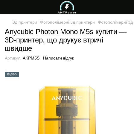
3д принтери
Фотополімерні 3д принтери
Фотополімерні 3д
Anycubic Photon Mono M5s купити —
3D-принтер, що друкує втричі
швидше
Артикул:
AKPM5S
Написати відгук
ВІДЕО