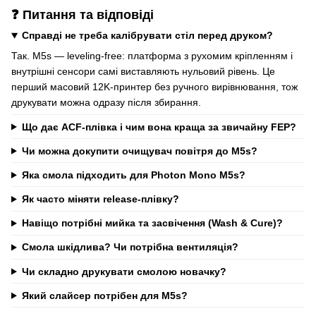
❓ Питання та відповіді
Справді не треба калібрувати стіл перед друком?
Так. M5s — leveling-free: платформа з рухомим кріпленням і
внутрішні сенсори самі виставляють нульовий рівень. Це
перший масовий 12K-принтер без ручного вирівнювання, тож
друкувати можна одразу після збирання.
Що дає ACF-плівка і чим вона краща за звичайну FEP?
Чи можна докупити очищувач повітря до M5s?
Яка смола підходить для Photon Mono M5s?
Як часто міняти release-плівку?
Навіщо потрібні мийка та засвічення (Wash & Cure)?
Смола шкідлива? Чи потрібна вентиляція?
Чи складно друкувати смолою новачку?
Який слайсер потрібен для M5s?