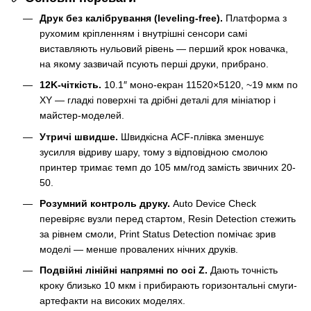
Друк без калібрування (leveling-free).
Платформа з
рухомим кріпленням і внутрішні сенсори самі
виставляють нульовий рівень — перший крок новачка,
на якому зазвичай псують перші друки, прибрано.
12K-чіткість.
10.1″ моно-екран 11520×5120, ~19 мкм по
XY — гладкі поверхні та дрібні деталі для мініатюр і
майстер-моделей.
Утричі швидше.
Швидкісна ACF-плівка зменшує
зусилля відриву шару, тому з відповідною смолою
принтер тримає темп до 105 мм/год замість звичних 20-
50.
Розумний контроль друку.
Auto Device Check
перевіряє вузли перед стартом, Resin Detection стежить
за рівнем смоли, Print Status Detection помічає зрив
моделі — менше провалених нічних друків.
Подвійні лінійні напрямні по осі Z.
Дають точність
кроку близько 10 мкм і прибирають горизонтальні смуги-
артефакти на високих моделях.