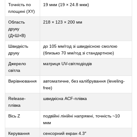
Точність по
19 мкм (19 × 24.8 мкм)
площині (XY)
Область
218 × 123 × 200 мм
друку
(Д×Ш×В)
Швидкість
до 105 мм/год зі швидкісною смолою
друку
(близько 70 мм/год зі стандартною)
Джерело
матриця UV-світлодіодів
світла
Вирівнювання
автоматичне, без калібрування (leveling-
free)
Release-
швидкісна ACF-плівка
плівка
Вісь Z
подвійні лінійні напрямні, точність ~10
мкм
Керування
сенсорний екран 4.3″