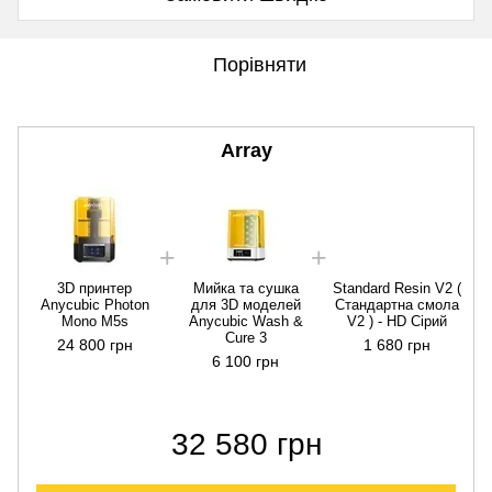
Порівняти
Array
3D принтер
Мийка та сушка
Standard Resin V2 (
Anycubic Photon
для 3D моделей
Стандартна смола
Mono M5s
Anycubic Wash &
V2 ) - HD Сірий
Cure 3
24 800 грн
1 680 грн
6 100 грн
32 580 грн