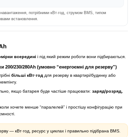
т навантаження, потрібними кВт·год, струмом BMS, типом
овами встановлення.
0Ah
комірки всередині
і під який режим роботи вони підбираються.
ки 200/230/280Ah (умовно “енергоємні для резерву”)
трібні
більші кВт·год
для резерву в квартирі/будинку або
кемпінгу.
льно, якщо батарея буде частіше працювати:
заряд/розряд,
 коли хочете менше “паралелей” і простішу конфігурацію при
ємності.
ерву — кВт·год, ресурс у циклах і правильно підібрана BMS.