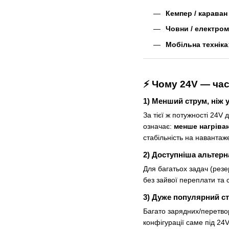
Кемпер / караван 
Човни / електро
Мобільна техніка
⚡ Чому 24V — час
1) Менший струм, ніж 
За тієї ж потужності 24V 
означає:
менше нагріва
стабільність на навантаж
2) Доступніша альтерн
Для багатьох задач (резе
без зайвої переплати та с
3) Дуже популярний ст
Багато зарядних/перетвор
конфігурації саме під 24V