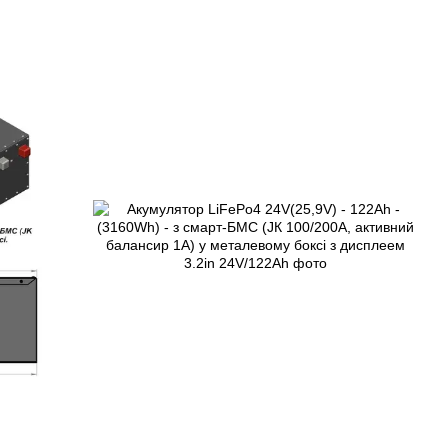
йного
ня