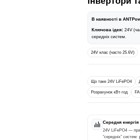
інвертори т
В наявності в ANTPow
Ключова ідея:
24V (ча
середніх систем.
24V клас (часто 25.6V)
Що таке 24V LiFePO4
Розрахунок кВт·год
F
Середня енергія 
24V LiFePO4 — пра
“середніх” систем: 