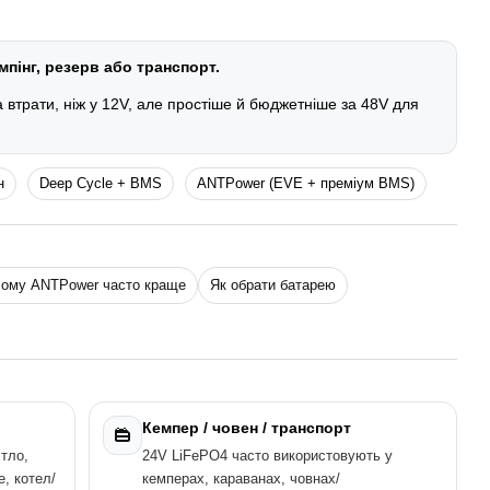
пінг, резерв або транспорт.
 втрати, ніж у 12V, але простіше й бюджетніше за 48V для
н
Deep Cycle + BMS
ANTPower (EVE + преміум BMS)
ому ANTPower часто краще
Як обрати батарею
Кемпер / човен / транспорт
тло,
24V LiFePO4 часто використовують у
е, котел/
кемперах, караванах, човнах/