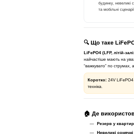
будинку, невеликі с
та мобільні сценарі
🔍 Що таке LiFeP
LiFePO4 (LFP, літій-зал
найчастіше мають на ува
“важкувато” по струмах, 
Коротко:
24V LiFePO4 —
техніка.
🏠 Де використо
Резерв у квартир
Невеликі сонячні