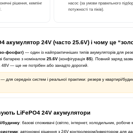
онячні рішення, кемпінг
насос (за умови правильного підбо
ї.
потужності та піків).
O4 акумулятор 24V (часто 25.6V) і чому це “зо
ізо-фосфат)
— один із найпрактичніших типів акумуляторів для резер
зі батарею з номіналом
25.6V
(конфігурація
8S
). Повний заряд зазв
а 48V — ще не потрібен або занадто дорогий.
 для середніх систем і реальної практики: резерв у квартирі/буди
вують LiFePO4 24V акумулятори
і/будинку
: базові споживачі (світло, інтернет, холодильник, робоче 
 системи
: автономні рішення з 24V контролером/інвертором для дач