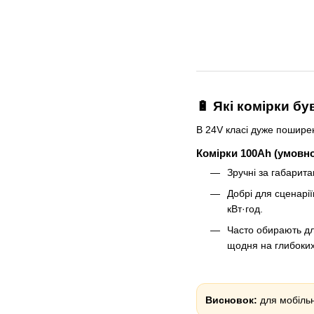
🔋 Які комірки б
В 24V класі дуже поширені
Комірки 100Ah (умовно
Зручні за габарит
Добрі для сценарі
кВт·год.
Часто обирають дл
щодня на глибоких
Висновок:
для мобільн