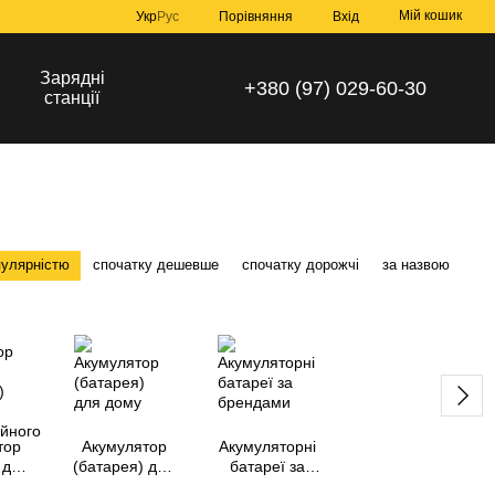
Мій кошик
Порівняння
Укр
Рус
Вхід
Зарядні
+380 (97) 029-60-30
станції
пулярністю
спочатку дешевше
спочатку дорожчі
за назвою
тор
Акумулятор
Акумуляторні
 для
(батарея) для
батареї за
рела
дому
брендами