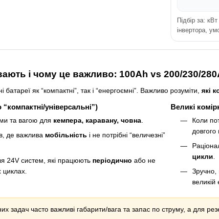
Підбір за: кВ
інвертора, ум
увають і чому це важливо: 100Ah vs 200/230/28
 батареї як “компактні”, так і “енергоємні”. Важливо розуміти,
які 
 “компактні/універсальні”)
Великі комір
ами та вагою для
кемпера, каравану, човна
.
Коли по
довгого 
їв, де важлива
мобільність
і не потрібні “величезні”
Раціона
цикли
.
я 24V систем, які працюють
періодично
або не
 циклах.
Зручно,
великій 
их задач часто важливі габарити/вага та запас по струму, а для рез