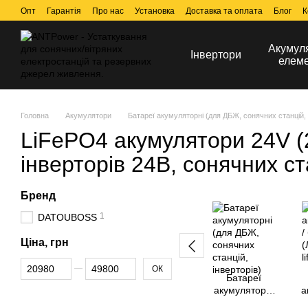
Перейти до основного контенту
Опт
Гарантія
Про нас
Установка
Доставка та оплата
Блог
К
Акумул
Інвертори
елем
Головна
Акумулятори
Батареї акумуляторні (для ДБЖ, сонячних станцій, 
LiFePO4 акумулятори 24V (
інверторів 24В, сонячних ст
Бренд
1
DATOUBOSS
Ціна, грн
Від Ціна, грн
До Ціна, грн
ОК
Батареї
акумуляторні
а
(для ДБЖ,