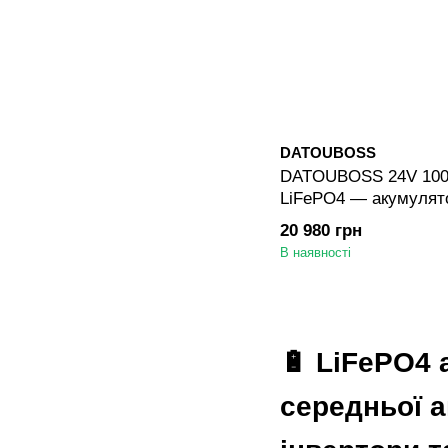
DATOUBOSS
DATOUBOSS 24V 100
LiFePO4 — акумулято
Cycle, 100A BMS, дл
20 980 грн
сонячних та автоном
В наявності
🔋 LiFePO4 а
середньої а