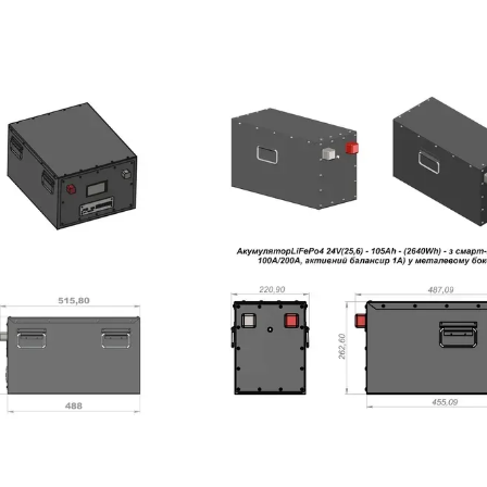
(Ліфепо4 /
(Ліфепо4 /
(Ліфепо4 /
безперебі
ifepo4) | 12V
lifepo4) | 24V
lifepo4) | 48V
живлен