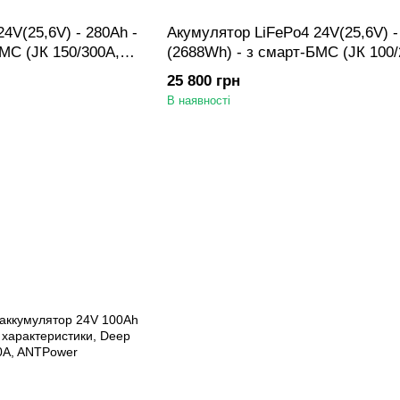
4V(25,6V) - 280Ah -
Акумулятор LiFePo4 24V(25,6V) -
МС (ЈК 150/300А,
(2688Wh) - з смарт-БМС (ЈК 100/
A) у металевому
активний балансир 1A) у метал
25 800 грн
n
боксі з дисплеем 3.2in
В наявності