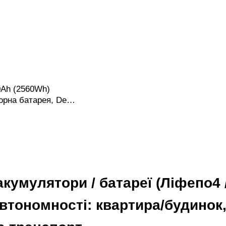
Ah (2560Wh)
рна батарея, Deep
я автодому/DIY, для
них систем
кумулятори / батареї (Ліфепо4 / 
втономності: квартира/будинок,