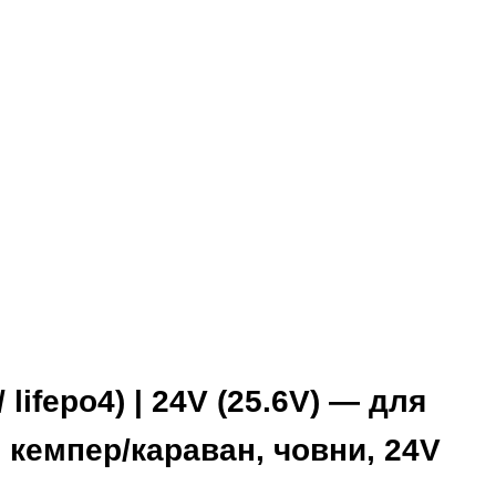
lifepo4) | 24V (25.6V) — для
 кемпер/караван, човни, 24V