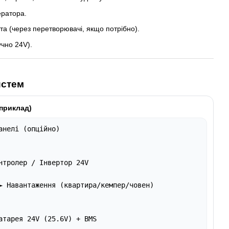
ератора.
ота (через перетворювачі, якщо потрібно).
учно 24V).
истем
(приклад)
анелі (опційно)

нтролер / Інвертор 24V

► Навантаження (квартира/кемпер/човен)

атарея 24V (25.6V) + BMS
