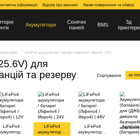
онтактна інформація
Відгуки про магазин
Умови повернення та обміну
яторні
Сонячні
3д
Акумулятори
BMS
енти
панелі
принтери
інверторів)
LiFePo4 акумулятори / батареї (Ліфепо4 / lifepo4) | 24V
25.6V) для
анцій та резерву
за по
Сортування:
LiFePo4
LiFePo4
LiFePo4
Акумуля
кумулятори /
акумулятори /
акумулятори /
(батарея)
батареї
батареї
батареї
(ДЖБ) дже