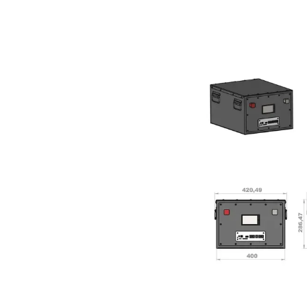
сонячних
станцій,
l
інверторів)