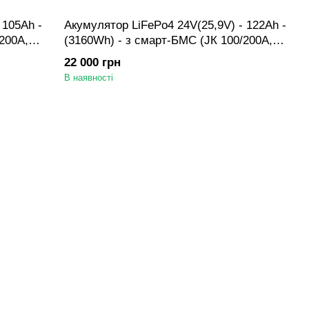
 105Ah -
Акумулятор LiFePo4 24V(25,9V) - 122Ah -
200А,
(3160Wh) - з смарт-БМС (ЈК 100/200А,
евому
активний балансир 1A) у металевому
22 000 грн
боксі з дисплеем 3.2in
В наявності