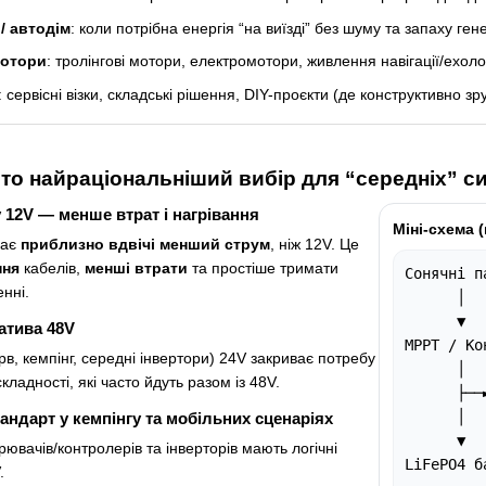
/ автодім
: коли потрібна енергія “на виїзді” без шуму та запаху ген
мотори
: тролінгові мотори, електромотори, живлення навігації/ехол
: сервісні візки, складські рішення, DIY-проєкти (де конструктивно зр
то найраціональніший вибір для “середніх” с
у 12V — менше втрат і нагрівання
Міні-схема 
дає
приблизно вдвічі менший струм
, ніж 12V. Це
ння
кабелів,
менші втрати
та простіше тримати
Сонячні п
енні.
      │

      ▼

атива 48V
MPPT / Ко
рв, кемпінг, середні інвертори) 24V закриває потребу
      │

кладності, які часто йдуть разом із 48V.
      ├──
      │

андарт у кемпінгу та мобільних сценаріях
      ▼

ювачів/контролерів та інверторів мають логічні
LiFePO4 б
.