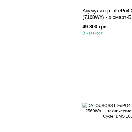
Акумулятор LiFePo4 2
(7168Wh) - з смарт-Б
активний балансир 1
49 800 грн
боксі з дисплеем 3.2i
В наявності