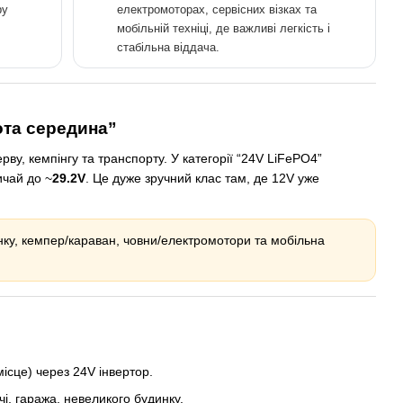
ру
електромоторах, сервісних візках та
мобільній техніці, де важливі легкість і
стабільна віддача.
лота середина”
ву, кемпінгу та транспорту. У категорії “24V LiFePO4”
ичай до ~
29.2V
. Це дуже зручний клас там, де 12V уже
нку, кемпер/караван, човни/електромотори та мобільна
місце) через 24V інвертор.
і, гаража, невеликого будинку.