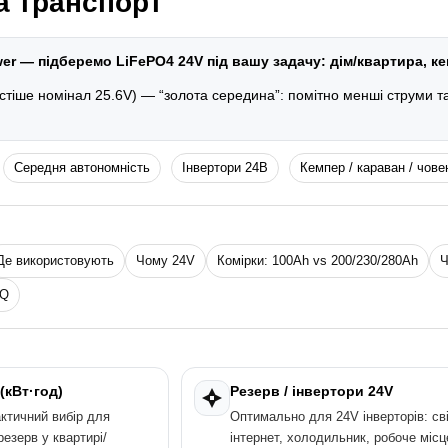
а транспорт
er — підберемо LiFePO4 24V під вашу задачу: дім/квартира, кем
стіше номінал 25.6V) — “золота середина”: помітно менші струми та
Середня автономність
Інвертори 24В
Кемпер / караван / чове
Де використовують
Чому 24V
Комірки: 100Ah vs 200/230/280Ah
Ч
AQ
(кВт·год)
Резерв / інвертори 24V
ктичний вибір для
Оптимально для 24V інверторів: сві
резерв у квартирі/
інтернет, холодильник, робоче місц