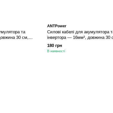
ANTPower
умулятора та
Силові кабелі для акумулятора т
довжина 30 см,
інвертора — 16мм², довжина 30 
М10 — Червоний
наконечники М6/М8/М10 — Синій
180 грн
В наявності