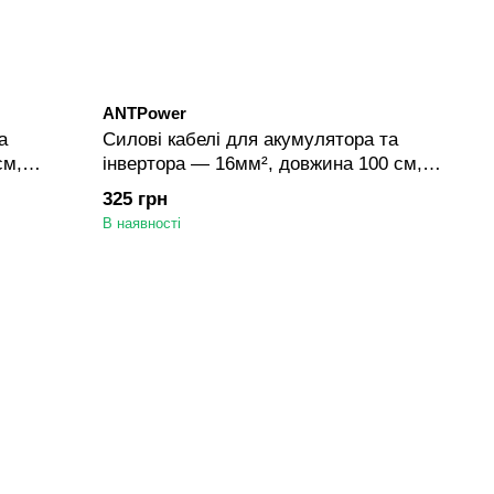
ANTPower
а
Силові кабелі для акумулятора та
см,
інвертора — 16мм², довжина 100 см,
наконечники М6/М8/М10 — Червоний
325 грн
В наявності