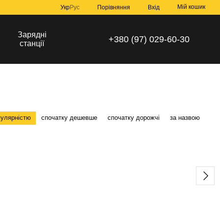
Мій кошик
Порівняння
Укр
Рус
Вхід
Зарядні
+380 (97) 029-60-30
станції
пулярністю
спочатку дешевше
спочатку дорожчі
за назвою