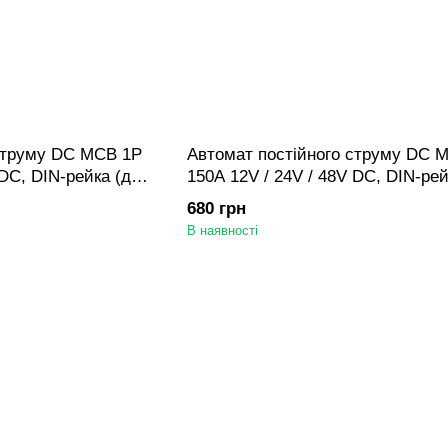
 струму DC MCB 1P
Автомат постійного струму DC 
 DC, DIN-рейка (для
150A 12V / 24V / 48V DC, DIN-рей
АКБ/СЕС/інвертора)
680 грн
В наявності