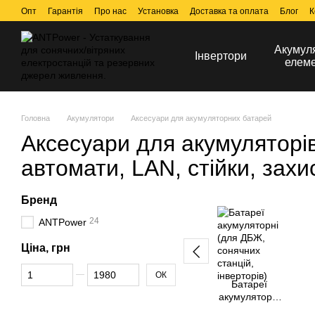
Перейти до основного контенту
Опт
Гарантія
Про нас
Установка
Доставка та оплата
Блог
К
Акумул
Інвертори
елем
Головна
Акумулятори
Аксесуари для акумуляторних батарей
Аксесуари для акумуляторі
автомати, LAN, стійки, зах
Бренд
24
ANTPower
Ціна, грн
Від Ціна, грн
До Ціна, грн
ОК
Батареї
акумуляторні
(для ДБЖ,
е