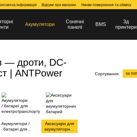
онтактна інформація
Відгуки про магазин
Умови повернення та обміну
яторні
Сонячні
3д
Акумулятори
BMS
енти
панелі
принтери
в — дроти, DC-
ист | ANTPower
за по
Сортування:
Акумулятори /
Аксесуари для
батареї для
акумуляторних
лектротранспорту
батарей