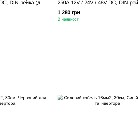
 DC, DIN-рейка (для
250A 12V / 24V / 48V DC, DIN-рей
АКБ/СЕС/інвертора)
1 280 грн
В наявності