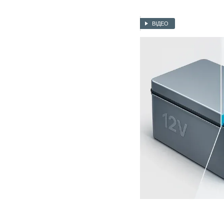
сонячних
станцій,
інверторів)
ВІДЕО