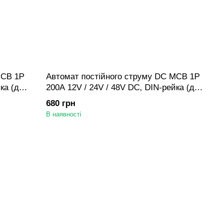
MCB 1P
Автомат постійного струму DC MCB 1P
ка (для
200A 12V / 24V / 48V DC, DIN-рейка (для
АКБ/СЕС/інвертора)
680 грн
В наявності