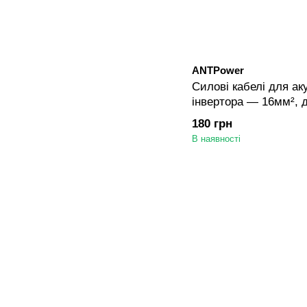
ANTPower
Силові кабелі для ак
інвертора — 16мм², 
наконечники М6/М8/
180 грн
В наявності