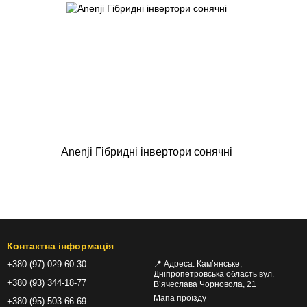
Anenji Гібридні інвертори сонячні
Контактна інформація
+380 (97) 029-60-30
📍 Адреса: Кам’янське,
Дніпропетровська область вул.
+380 (93) 344-18-77
В’ячеслава Чорновола, 21
Мапа проїзду
+380 (95) 503-66-69