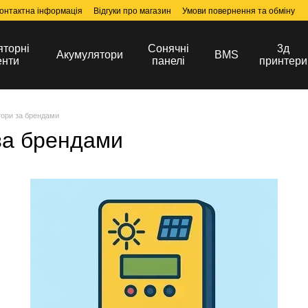
онтактна інформація
Відгуки про магазин
Умови повернення та обміну
яторні
Сонячні
3д
Акумулятори
BMS
енти
панелі
принтери
ртори за брендами
 за брендами