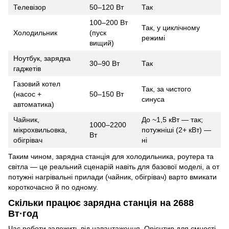
Телевізор
50–120 Вт
Так
100–200 Вт
Так, у циклічному
Холодильник
(пуск
режимі
вищий)
Ноутбук, зарядка
30–90 Вт
Так
гаджетів
Газовий котел
Так, за чистого
(насос +
50–150 Вт
синуса
автоматика)
Чайник,
До ~1,5 кВт — так;
1000–2200
мікрохвильовка,
потужніші (2+ кВт) —
Вт
обігрівач
ні
Таким чином, зарядна станція для холодильника, роутера та
світла — це реальний сценарій навіть для базової моделі, а от
потужні нагрівальні прилади (чайник, обігрівач) варто вмикати
короткочасно й по одному.
Скільки працює зарядна станція на 2688
Вт·год
Час роботи залежить від навантаження. Орієнтир для ємності