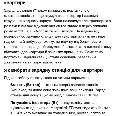
квартири
Зарядна станція (її також називають портативною
електростанцією) — це акумулятор, інвертор і система
керування в одному корпусі. Вона накопичує електроенергію з
розетки й під час відключення світла віддає її через звичайні
розетки 220 В, USB-порти та інші виходи. На відміну від
повербанка, зарядна станція для квартири живить не лише
гаджети, а й побутову техніку; на відміну від бензинового
генератора — працює безшумно, без палива та вихлопів, тому
підходить для квартири й закритих приміщень. Саме тому
портативні зарядні станції стали основним резервним
джерелом на випадок відключень.
Як вибрати зарядну станцію для квартири
Під час вибору орієнтуйтеся на чотири параметри:
Ємність (Вт·год)
— скільки енергії запасає станція.
Визначає, як довго вона живитиме ваші прилади. Зарядні
станції для дому в цьому розділі мають 2688 Вт·год.
Потужність інвертора (Вт)
— яку техніку можна
підключити одночасно. Моделі ANTPower видають близько
1,5 кВт, чого вистачає на холодильник, роутер, світло та