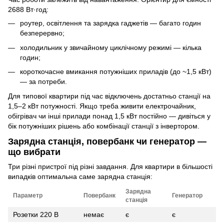
2688 Вт·год:
роутер, освітлення та зарядка гаджетів — багато годин
безперервно;
холодильник у звичайному циклічному режимі — кілька
годин;
короткочасне вмикання потужніших приладів (до ~1,5 кВт)
— за потреби.
Для типової квартири під час відключень достатньо станції на
1,5–2 кВт потужності. Якщо треба живити електрочайник,
обігрівач чи інші прилади понад 1,5 кВт постійно — дивіться у
бік потужніших рішень або комбінації станції з інвертором.
Зарядна станція, повербанк чи генератор —
що вибрати
Три різні пристрої під різні завдання. Для квартири в більшості
випадків оптимальна саме зарядна станція:
Зарядна
Параметр
Повербанк
Генератор
станція
Розетки 220 В
немає
є
є