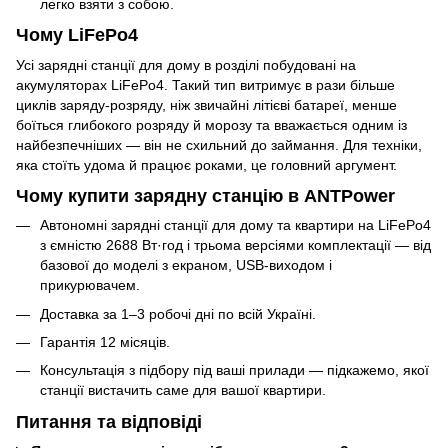
легко взяти з собою.
Чому LiFePo4
Усі зарядні станції для дому в розділі побудовані на
акумуляторах LiFePo4. Такий тип витримує в рази більше
циклів заряду-розряду, ніж звичайні літієві батареї, менше
боїться глибокого розряду й морозу та вважається одним із
найбезпечніших — він не схильний до займання. Для техніки,
яка стоїть удома й працює роками, це головний аргумент.
Чому купити зарядну станцію в ANTPower
Автономні зарядні станції для дому та квартири на LiFePo4
з ємністю 2688 Вт·год і трьома версіями комплектації — від
базової до моделі з екраном, USB-виходом і
прикурювачем.
Доставка за 1–3 робочі дні по всій Україні.
Гарантія 12 місяців.
Консультація з підбору під ваші прилади — підкажемо, якої
станції вистачить саме для вашої квартири.
Питання та відповіді