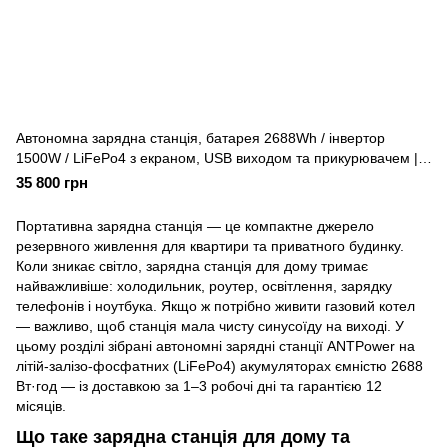
Автономна зарядна станція, батарея 2688Wh / інвертор
1500W / LiFePo4 з екраном, USB виходом та прикурювачем |
ANTPower
35 800 грн
Портативна зарядна станція — це компактне джерело
резервного живлення для квартири та приватного будинку.
Коли зникає світло, зарядна станція для дому тримає
найважливіше: холодильник, роутер, освітлення, зарядку
телефонів і ноутбука. Якщо ж потрібно живити газовий котел
— важливо, щоб станція мала чисту синусоїду на виході. У
цьому розділі зібрані автономні зарядні станції ANTPower на
літій-залізо-фосфатних (LiFePo4) акумуляторах ємністю 2688
Вт·год — із доставкою за 1–3 робочі дні та гарантією 12
місяців.
Що таке зарядна станція для дому та