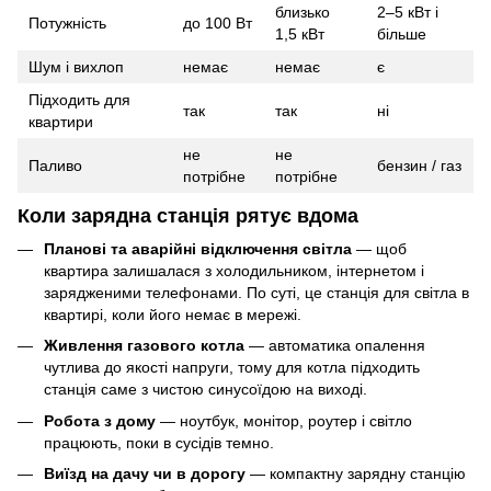
близько
2–5 кВт і
Потужність
до 100 Вт
1,5 кВт
більше
Шум і вихлоп
немає
немає
є
Підходить для
так
так
ні
квартири
не
не
Паливо
бензин / газ
потрібне
потрібне
Коли зарядна станція рятує вдома
Планові та аварійні відключення світла
— щоб
квартира залишалася з холодильником, інтернетом і
зарядженими телефонами. По суті, це станція для світла в
квартирі, коли його немає в мережі.
Живлення газового котла
— автоматика опалення
чутлива до якості напруги, тому для котла підходить
станція саме з чистою синусоїдою на виході.
Робота з дому
— ноутбук, монітор, роутер і світло
працюють, поки в сусідів темно.
Виїзд на дачу чи в дорогу
— компактну зарядну станцію