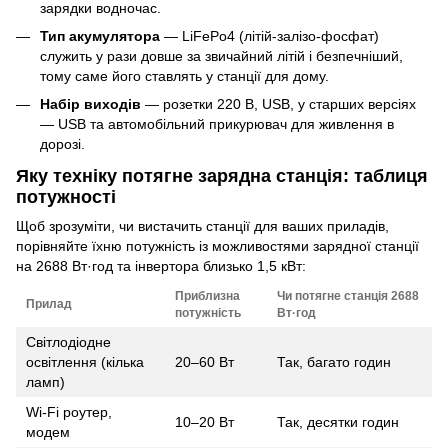
зарядки водночас.
Тип акумулятора
— LiFePo4 (літій-залізо-фосфат)
служить у рази довше за звичайний літій і безпечніший,
тому саме його ставлять у станції для дому.
Набір виходів
— розетки 220 В, USB, у старших версіях
— USB та автомобільний прикурювач для живлення в
дорозі.
Яку техніку потягне зарядна станція: таблиця
потужності
Щоб зрозуміти, чи вистачить станції для ваших приладів,
порівняйте їхню потужність із можливостями зарядної станції
на 2688 Вт·год та інвертора близько 1,5 кВт:
Приблизна
Чи потягне станція 2688
Прилад
потужність
Вт·год
Світлодіодне
освітлення (кілька
20–60 Вт
Так, багато годин
ламп)
Wi-Fi роутер,
10–20 Вт
Так, десятки годин
модем