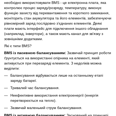
необхідно використовувати BMS - це електронна плата, яка
контролює процес заряду/розряду, температуру, виконує
функцію захисту від перевантаження та короткого замикання,
моніторить стан акумулятора та його елементів, забезпечуючи
рівномірний заряд послідовно з'єднаних елементів. Деякі
плати мають інтерфейс для підключення іншого обладнання
(наприклад, інвертори), а також мають канал для зв'язку з
зовнішніми додатками.
Які є типи BMS?
BMS із пасивною балансуванням:
Зазвичай принцип роботи
ґрунтується на використанні опірника на елементі, який
активується при перезаряді елемента. З недоліків можна
виділити:
Балансування відбувається лише на останньому етапі
заряду батареї.
Тривалий час балансування.
Неефективне використання електроенергії (енергія
перетворюється на тепло).
Зазвичай маленький струм балансування.
BMS із активною балансуванням:
Заснований на принципі