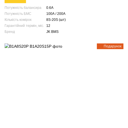
Потужність балансира
0.6A
Потужність БМС
100А / 200А
Кількість комірок
8S-20S (шт)
Гарантійний термін, міс.
12
Бренд
JK BMS
Подарунок