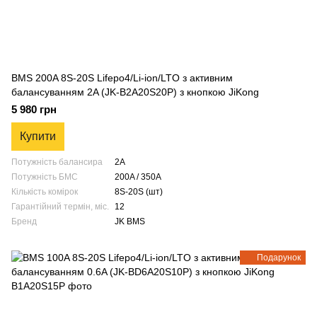
BMS 200A 8S-20S Lifepo4/Li-ion/LTO з активним
балансуванням 2A (JK-B2A20S20P) з кнопкою JiKong
5 980 грн
Купити
Потужність балансира
2A
Потужність БМС
200A / 350A
Кількість комірок
8S-20S (шт)
Гарантійний термін, міс.
12
Бренд
JK BMS
Подарунок