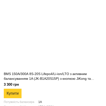
BMS 150A/300А 8S-20S Lifepo4/Li-ion/LTO з активним
балансуванням 1A (JK-B1A20S15P) з кнопкою JiKong та
термеметром
3 300 грн
Купити
Потужність балансира
1A