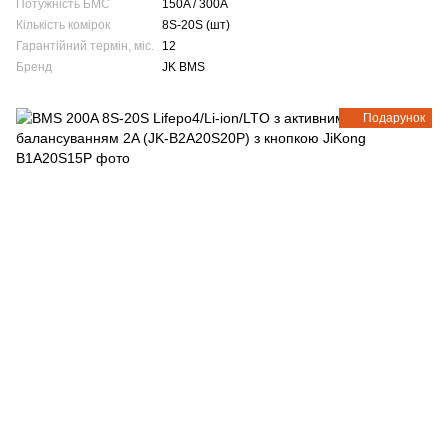
Потужність БМС
150A / 300A
Кількість комірок
8S-20S (шт)
Гарантійний термін, міс.
12
Бренд
JK BMS
Подарунок