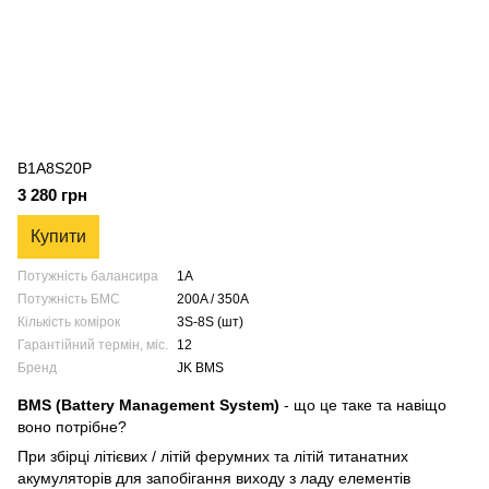
B1A8S20P
3 280 грн
Купити
Потужність балансира
1A
Потужність БМС
200A / 350A
Кількість комірок
3S-8S (шт)
Гарантійний термін, міс.
12
Бренд
JK BMS
BMS (Battery Management System)
- що це таке та навіщо
воно потрібне?
При збірці літієвих / літій ферумних та літій титанатних
акумуляторів для запобігання виходу з ладу елементів