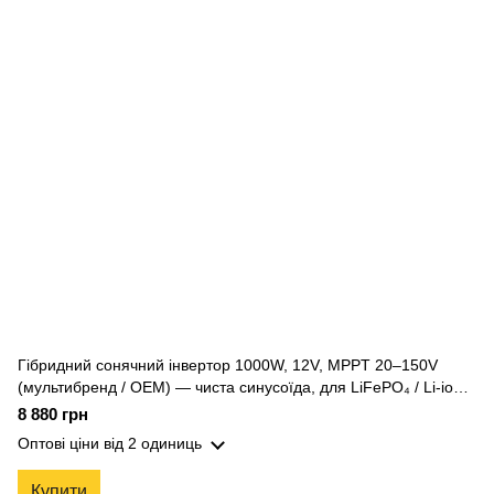
Гібридний сонячний інвертор 1000W, 12V, MPPT 20–150V
(мультибренд / OEM) — чиста синусоїда, для LiFePO₄ / Li-ion |
ANTPower
8 880 грн
Оптові ціни
від 2 одиниць
Купити