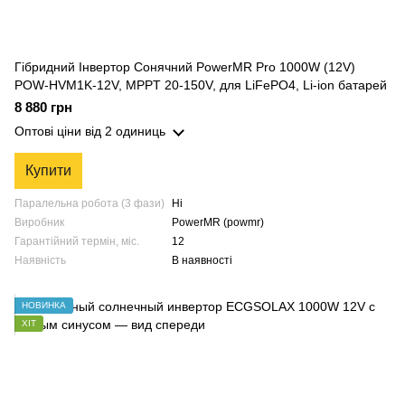
Гібридний Інвертор Сонячний PowerMR Pro 1000W (12V)
POW-HVM1K-12V, MPPT 20-150V, для LiFePO4, Li-ion батарей
8 880 грн
Оптові ціни
від 2 одиниць
Купити
Паралельна робота (3 фази)
Ні
Виробник
PowerMR (powmr)
Гарантійний термін, міс.
12
Наявність
В наявності
НОВИНКА
ХІТ