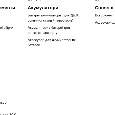
ементи
Акумулятори
Сонячні 
Батареї акумуляторні (для ДБЖ,
Всі сонячні 
сонячних станцій, інверторів)
Аксесуари д
ї збірки
Акумулятори / батареї для
електротранспорту
Аксесуари для акумуляторних
батарей
ку /
ії для ЗСУ