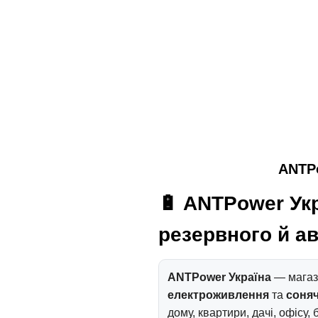
ANTPo
🔋 ANTPower Ук
резервного й а
ANTPower Україна
— магаз
електроживлення
та
соняч
дому, квартири, дачі, офісу, 