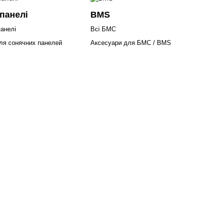
панелі
BMS
панелі
Всі БМС
ля сонячних панелей
Аксесуари для БМС / BMS