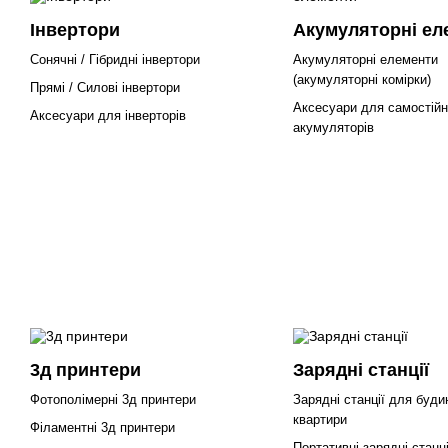
Інвертори
Акумуляторні ел
Сонячні / Гібридні інвертори
Акумуляторні елементи
(акумуляторні комірки)
Прямі / Силові інвертори
Аксесуари для самостійно
Аксесуари для інверторів
акумуляторів
3д принтери
Зарядні станції
Фотополімерні 3д принтери
Зарядні станції для будин
квартири
Філаментні 3д принтери
Портативні зарядні станц