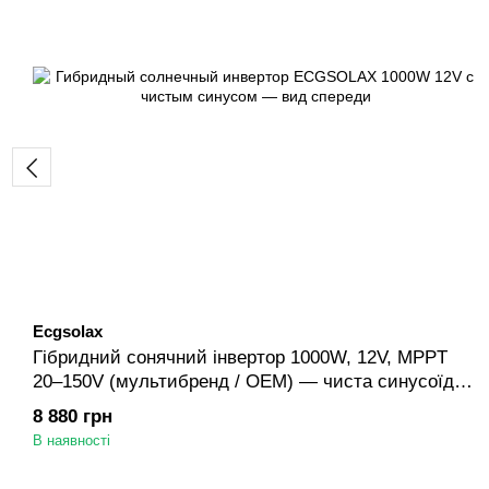
Ecgsolax
Гібридний сонячний інвертор 1000W, 12V, MPPT
20–150V (мультибренд / OEM) — чиста синусоїда,
для LiFePO₄ / Li-ion | ANTPower
8 880 грн
В наявності