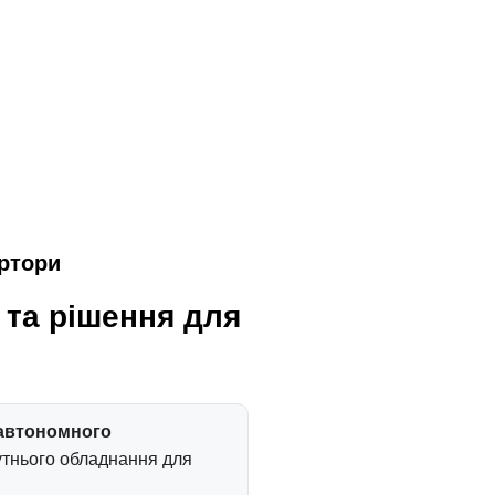
ертори
 та рішення для
автономного
путнього обладнання для