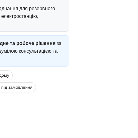
ладнання для резервного
 електростанцію,
ідне та робоче рішення
за
зумілою консультацією та
дому
а під замовлення