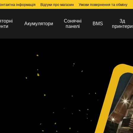
онтактна інформація
Відгуки про магазин
Умови повернення та обміну
яторні
Сонячні
3д
Акумулятори
BMS
енти
панелі
принтери