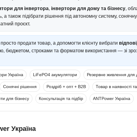
тори для інвертора
,
інвертори для дому та бізнесу
, об
, а також підібрати рішення під автономну систему, сонячну
атний проєкт.
просто продати товар, а допомогти клієнту вибрати
відпов
тю, бюджетом, строками та форматом використання — зі зро
ори Україна
LiFePO4 акумулятори
Резервне живлення для 
Сонячні рішення
Роздріб + опт + B2B
Товар в наявності т
ти для бізнесу
Консультація та підбір
ANTPower Україна
er Україна