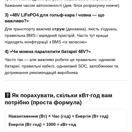
бажаним часом автономності (див. блок розрахунку нижче).
3) «48V LiFePO4 для гольф-кара / човна — що
важливо?»
Для транспорту важливі
струм
(динаміка), якість з’єднань,
правильна BMS і зарядний пристрій. Часто тут краще
підходять конфігурації з BMS «із запасом».
4) «Чи можна паралелити батареї 48V?»
Часто так — але важливо робити це правильно: однакові
батареї, правильні кабелі, однаковий SOC, запобіжники та
дотримання рекомендацій виробника.
🧮 Як порахувати, скільки кВт·год вам
потрібно (проста формула)
Навантаження (Вт)
×
Час (год)
=
Енергія (Вт·год)
Енергія (Вт·год)
÷ 1000 =
кВт·год