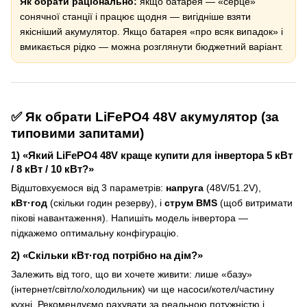
Як обрати раціонально:
якщо батарея — «серце»
сонячної станції і працює щодня — вигідніше взяти
якісніший акумулятор. Якщо батарея «про всяк випадок» і
вмикається рідко — можна розглянути бюджетний варіант.
✅ Як обрати LiFePO4 48V акумулятор (за
типовими запитами)
1) «Який LiFePO4 48V краще купити для інвертора 5 кВт
/ 8 кВт / 10 кВт?»
Відштовхуємося від 3 параметрів:
напруга
(48V/51.2V),
кВт·год
(скільки годин резерву), і
струм BMS
(щоб витримати
пікові навантаження). Напишіть модель інвертора —
підкажемо оптимальну конфігурацію.
2) «Скільки кВт·год потрібно на дім?»
Залежить від того, що ви хочете живити: лише «базу»
(інтернет/світло/холодильник) чи ще насоси/котел/частину
кухні. Рекомендуємо рахувати за реальною потужністю і