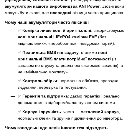
акумулятори нашого виробництва ANTPower
. Ззовні вони
можуть бути схожі, але
всередині
різниця часто принципова.
Чому наші акумулятори часто якісніші
✅
Комірки лише нові й оригінальні
: використовуємо
нові оригінальні LiFePO4 комірки EVE
(без
«відновлених», «перебраних» і невідомих партій).
✅
Правильна BMS під задачу
: ставимо
нові
оригінальні BMS плати потрібної потужності
(із
запасом по струму та реальною системою захистів), а
не «мінімально можливу».
✅
Контроль збірки
: нормальна обв’язка, проводка,
з’єднання, перевірка та тестування.
✅
Гарантія та підтримка
: даємо гарантію і реально
допомагаємо з підбором/налаштуванням системи.
✅
Корпус і зручність
: часто —
металевий корпус
,
нормальні клеми та зручне підключення до інвертора.
Чому заводські «дешеві» інколи теж підходять