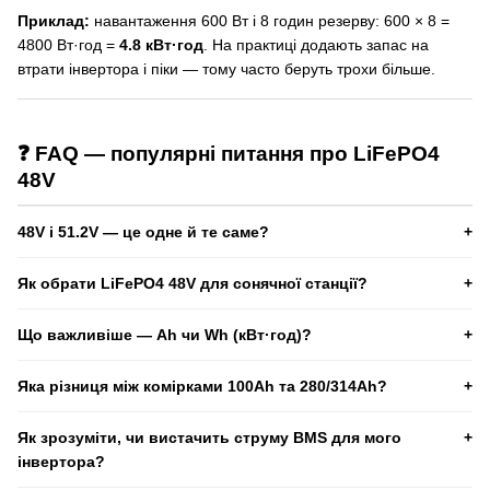
Приклад:
навантаження 600 Вт і 8 годин резерву: 600 × 8 =
4800 Вт·год =
4.8 кВт·год
. На практиці додають запас на
втрати інвертора і піки — тому часто беруть трохи більше.
❓ FAQ — популярні питання про LiFePO4
48V
48V і 51.2V — це одне й те саме?
Часто «48V LiFePO4» означає батарею 16S з номіналом
Як обрати LiFePO4 48V для сонячної станції?
51.2V. Повний заряд зазвичай до ~58.4V. Це один клас систем
для інверторів 48В.
Потрібно знати модель інвертора, бажані кВт·год і пікові
Що важливіше — Ah чи Wh (кВт·год)?
навантаження. Критично: струм BMS, налаштування заряду та
умови встановлення.
Для автономності важливіше
Wh/кВт·год
. Ah без контексту
Яка різниця між комірками 100Ah та 280/314Ah?
напруги може вводити в оману.
Спрощено: 100Ah частіше беруть для високих струмів і
Як зрозуміти, чи вистачить струму BMS для мого
електротранспорту, а 280/314Ah — для ESS і щоденної роботи
інвертора?
в сонячній станції.