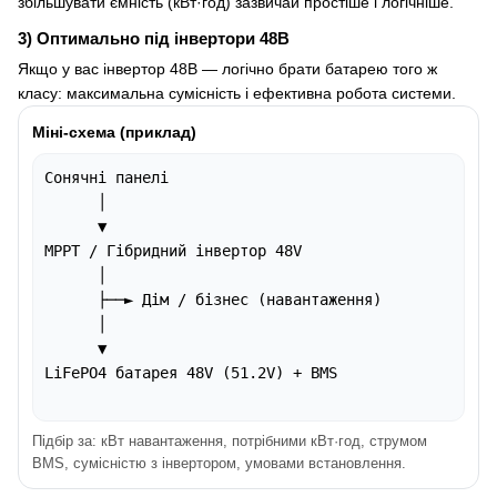
збільшувати ємність (кВт·год) зазвичай простіше і логічніше.
3) Оптимально під інвертори 48В
Якщо у вас інвертор 48В — логічно брати батарею того ж
класу: максимальна сумісність і ефективна робота системи.
Міні-схема (приклад)
Сонячні панелі

      │

      ▼

MPPT / Гібридний інвертор 48V

      │

      ├──► Дім / бізнес (навантаження)

      │

      ▼

LiFePO4 батарея 48V (51.2V) + BMS

Підбір за: кВт навантаження, потрібними кВт·год, струмом
BMS, сумісністю з інвертором, умовами встановлення.