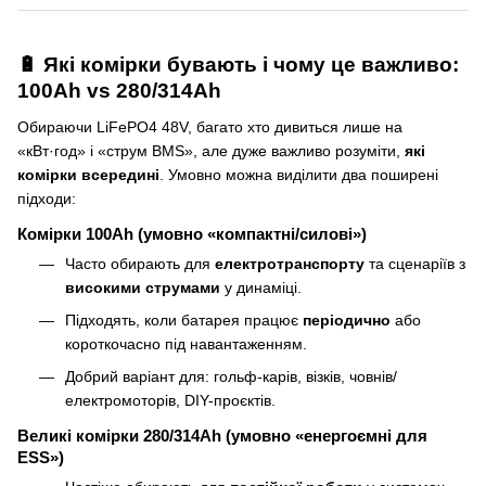
🔋 Які комірки бувають і чому це важливо:
100Ah vs 280/314Ah
Обираючи LiFePO4 48V, багато хто дивиться лише на
«кВт·год» і «струм BMS», але дуже важливо розуміти,
які
комірки всередині
. Умовно можна виділити два поширені
підходи:
Комірки 100Ah (умовно «компактні/силові»)
Часто обирають для
електротранспорту
та сценаріїв з
високими струмами
у динаміці.
Підходять, коли батарея працює
періодично
або
короткочасно під навантаженням.
Добрий варіант для: гольф-карів, візків, човнів/
електромоторів, DIY-проєктів.
Великі комірки 280/314Ah (умовно «енергоємні для
ESS»)