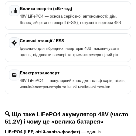
Велика енергія (кВт·год)
48V LiFePO4 — основа серйозної автономності: дім,
бізнес, зберігання енергії (ESS), потужні інвертори 48В.
Сонячні станції / ESS
Ідеально для гібридних інверторів 48В: накопичувати
вдень, віддавати ввечері та тримати резерв цілий рік.
Електротранспорт
48V LiFePO4 — популярний клас для гольф-карів, візків,
човнів/електромоторів та іншої мобільної техніки.
🔍 Що таке LiFePO4 акумулятор 48V (часто
51.2V) і чому це «велика батарея»
LiFePO4 (LFP, літій-залізо-фосфат)
— один із