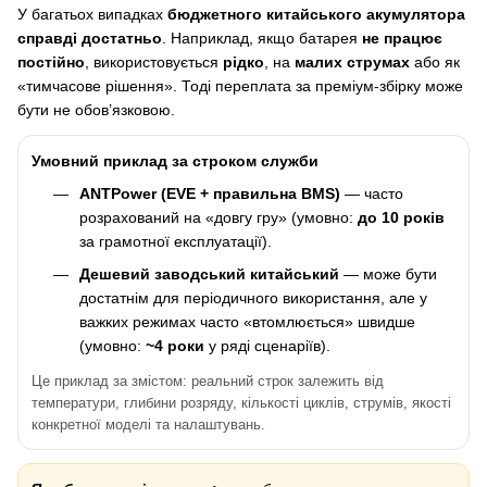
У багатьох випадках
бюджетного китайського акумулятора
справді достатньо
. Наприклад, якщо батарея
не працює
постійно
, використовується
рідко
, на
малих струмах
або як
«тимчасове рішення». Тоді переплата за преміум-збірку може
бути не обов’язковою.
Умовний приклад за строком служби
ANTPower (EVE + правильна BMS)
— часто
розрахований на «довгу гру» (умовно:
до 10 років
за грамотної експлуатації).
Дешевий заводський китайський
— може бути
достатнім для періодичного використання, але у
важких режимах часто «втомлюється» швидше
(умовно:
~4 роки
у ряді сценаріїв).
Це приклад за змістом: реальний строк залежить від
температури, глибини розряду, кількості циклів, струмів, якості
конкретної моделі та налаштувань.