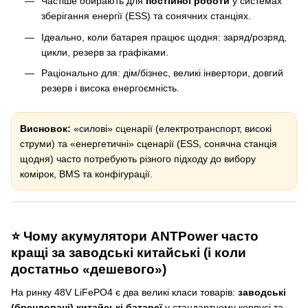
Частіше обирають для
постійної роботи
у системах
зберігання енергії (ESS) та сонячних станціях.
Ідеально, коли батарея працює щодня: заряд/розряд,
цикли, резерв за графіками.
Раціонально для: дім/бізнес, великі інвертори, довгий
резерв і висока енергоємність.
Висновок:
«силові» сценарії (електротранспорт, високі
струми) та «енергетичні» сценарії (ESS, сонячна станція
щодня) часто потребують різного підходу до вибору
комірок, BMS та конфігурації.
⭐ Чому акумулятори ANTPower часто
кращі за заводські китайські (і коли
достатньо «дешевого»)
На ринку 48V LiFePO4 є два великі класи товарів:
заводські
(брендовані) китайські батареї
у стандартному корпусі та