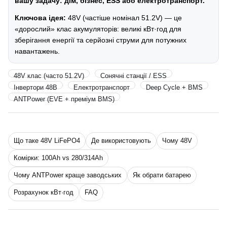
вашу задачу: дім, бізнес, ESS або електротранспорт.
Ключова ідея:
48V (частіше номінал 51.2V) — це
«дорослий» клас акумуляторів: великі кВт·год для
зберігання енергії та серйозні струми для потужних
навантажень.
48V клас (часто 51.2V)
Сонячні станції / ESS
Інвертори 48В
Електротранспорт
Deep Cycle + BMS
ANTPower (EVE + преміум BMS)
Що таке 48V LiFePO4
Де використовують
Чому 48V
Комірки: 100Ah vs 280/314Ah
Чому ANTPower краще заводських
Як обрати батарею
Розрахунок кВт·год
FAQ