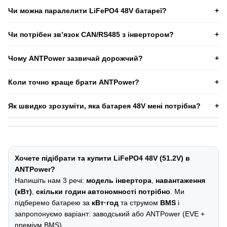
Порівняйте потужність інвертора та реальні навантаження з
Чи можна паралелити LiFePO4 48V батареї?
лімітом струму BMS. Якщо струму недостатньо, можливі
відключення захистом на піках.
Часто можна, але важливо дотримуватися правил: однакові
Чи потрібен зв’язок CAN/RS485 з інвертором?
батареї, однаковий SOC, правильні кабелі, запобіжники та
рекомендації виробника.
Не завжди. Багато систем працюють і без комунікації за
Чому ANTPower зазвичай дорожчий?
правильних налаштувань. Але CAN/RS485 дає зручний
контроль і автоматизацію, якщо інвертор це підтримує.
Тому що всередині — нові оригінальні комірки EVE, правильна
Коли точно краще брати ANTPower?
BMS потрібної потужності, контроль збірки та гарантія. У
дешевих аналогів часто економія на компонентах.
Коли батарея працює регулярно, навантаження серйозні,
Як швидко зрозуміти, яка батарея 48V мені потрібна?
потрібна стабільність, ви будуєте систему «на роки», і важливі
сервіс/гарантія — для постійної сонячної станції або ESS це
Дайте 3 пункти:
модель інвертора
,
навантаження (кВт)
,
часто найраціональніший вибір.
скільки годин автономності потрібно
. Ми підберемо
кВт·год та струм
BMS
і підкажемо обв’язку.
Хочете підібрати та купити LiFePO4 48V (51.2V) в
ANTPower?
Напишіть нам 3 речі:
модель інвертора
,
навантаження
(кВт)
,
скільки годин автономності потрібно
. Ми
підберемо батарею за
кВт·год
та струмом
BMS
і
запропонуємо варіант: заводський або ANTPower (EVE +
преміум BMS).