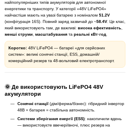
найпопулярніших типів акумуляторів для автономної
енергетики та транспорту. У категорії «48V LiFePO4»
найчастіше мають на увазі батарею з номіналом
51.2V
(конфігурація 16S). Повний заряд зазвичай до ~
58.4V
. Це клас,
який використовують там, де важливі:
висока ефективність
,
менші струми
,
масштабування
та
реальні кВт·год
.
Коротко:
48V LiFePO4 — батареї «для серйозних
систем»: великі сонячні станції, ESS, домашній/
комерційний резерв та 48-вольтовий електротранспорт.
🌞 Де використовують LiFePO4 48V
акумулятори
Сонячні станції
(дім/ферма/бізнес): гібридний інвертор
48В + батарея = стабільна автономність.
Системи зберігання енергії (ESS)
: накопичили вдень
— використовуєте ввечері/вночі, плюс резерв на