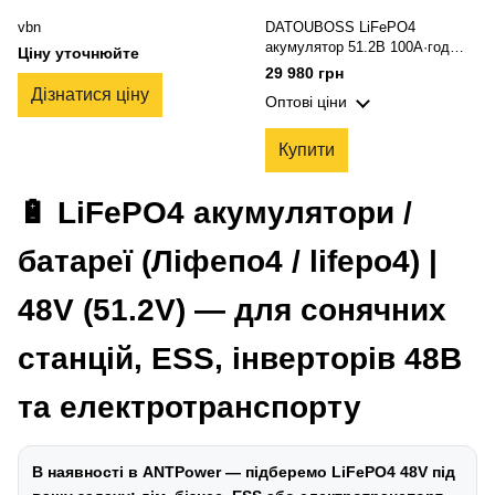
vbn
DATOUBOSS LiFePO4
акумулятор 51.2В 100А·год
Ціну уточнюйте
(5120Wh) — Deep Cycle, з 200A
29 980 грн
BMS, для автодому/DIY,
Дізнатися ціну
Оптові ціни
сонячних та автономних
систем
Купити
🔋 LiFePO4 акумулятори /
батареї (Ліфепо4 / lifepo4) |
48V (51.2V) — для сонячних
станцій, ESS, інверторів 48В
та електротранспорту
В наявності в ANTPower — підберемо LiFePO4 48V під