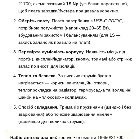
21700; схема зазвичай
1S Np
(усі банки паралельно),
щоб плата зарядки/бустера працювала коректно.
Оберіть плату.
Плата павербанка з
USB-C PD/QC
,
потрібною потужністю (наприклад 20–65 Вт),
вбудованим захистом і балансуванням (для 1S —
захист/баланс як правило на платі).
Перевірте сумісність корпусу.
Наявність місць під
порт(и), дисплей/індикатор, кнопку, тримачі або стрічки;
запас по висоті для ізоляції.
Тепло та безпека.
За високих струмів бустер
нагрівається — корисні вентиляційні отвори,
теплопрокладка на радіатор, термоусадка та ізоляційні
шайби на «плюсових» колпачках.
Спосіб складання.
Тримачі з пружинами (швидко і без
зварювання) або точкове зварювання нікелем
(надійніше для великих струмів).
Набір для складання:
корпус • елементи 18650/21700