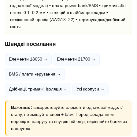
(однакової моделі) • плата power bank/BMS • тримачі або
нікель 0.1–0.2 мм • ізоляційні шайби/прокладки •
силіконовий провід (AWG18–22) • термоусадка/двобічний
скотч.
Швидкі посилання
Елементи 18650 →
Елементи 21700 →
BMS / плати керування →
Дрібниці, тримачі, ізоляція →
Усі корпуси →
Важливо:
використовуйте елементи однакової моделі/
стану, не змішуйте «нові + б/в». Перед складанням
перевірте напругу та внутрішній опір, вирівняйте банки за
напругою.