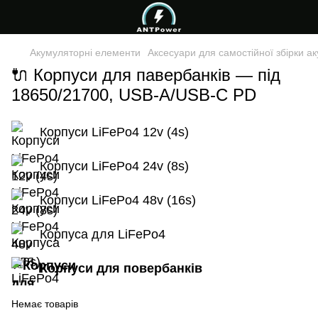
Акумуляторні елементи
Аксесуари для самостійної збірки а
🔌 Корпуси для павербанків — під
18650/21700, USB-A/USB-C PD
Корпуси LiFePo4 12v (4s)
Корпуси LiFePo4 24v (8s)
Корпуси LiFePo4 48v (16s)
Корпуса для LiFePo4
Корпуси для повербанків
Немає товарів