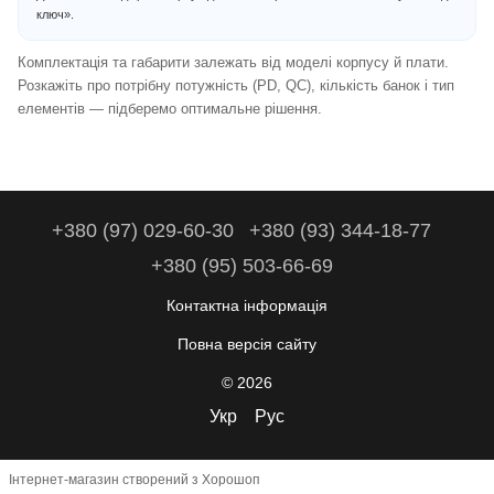
ключ».
Комплектація та габарити залежать від моделі корпусу й плати.
Розкажіть про потрібну потужність (PD, QC), кількість банок і тип
елементів — підберемо оптимальне рішення.
+380 (97) 029-60-30
+380 (93) 344-18-77
+380 (95) 503-66-69
Контактна інформація
Повна версія сайту
© 2026
Укр
Рус
Інтернет-магазин створений з Хорошоп