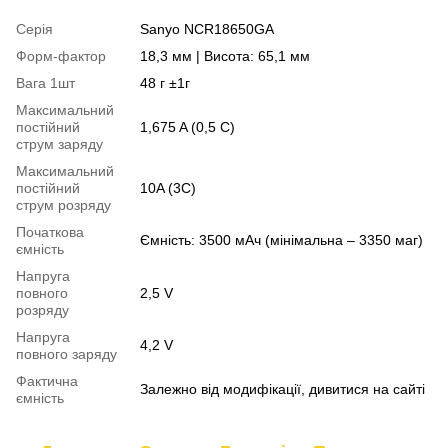
Серія
Sanyo NCR18650GA
Форм-фактор
18,3 мм | Висота: 65,1 мм
Вага 1шт
48 г ±1г
Максимальний
постійний
1,675 A (0,5 C)
струм заряду
Максимальний
постійний
10A (3C)
струм розряду
Початкова
Ємність: 3500 мАч (мінімальна – 3350 маг)
ємність
Напруга
повного
2,5 V
розряду
Напруга
4,2 V
повного заряду
Фактична
Залежно від модифікації, дивитися на сайті
ємність