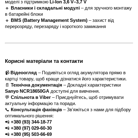
моделі з підтримкою
Li-Ion 3,6 V–3,7 V
🔹
Власники і складальні модулі
– для зручного монтажу
в батарейні блоки
🔹
BMS (Battery Management System)
– захист від
перерозряду, перезаряду і короткого замикання
Корисні матеріали та контакти
📹
Відеоогляд
– Подивіться огляд акумулятора прямо в
картці товару, щоб краще дізнатися його характеристики.
📄
Технічна документація
– Докладні характеристики
Sanyo NCR18650GA
доступні для вивчення.
💬
Спільнота в Viber
– Приєднуйтесь, щоб отримувати
актуальну інформацію та поради.
📞
Консультація фахівців
– Зв'яжіться з нами для підбору
оптимального рішення:
📲
+380 (93) 344-18-77
📲
+380 (97) 029-60-30
📲
+380 (95) 503-66-69