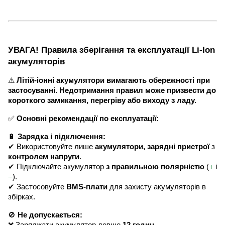
УВАГА! Правила зберігання та експлуатації Li-Ion
акумуляторів
⚠
Літій-іонні акумулятори вимагають обережності при
застосуванні. Недотримання правил може призвести до
короткого замикання, перегріву або виходу з ладу.
✅
Основні рекомендації по експлуатації:
🔋
Зарядка і підключення:
✔ Використовуйте лише
акумулятори, зарядні пристрої
з
контролем напруги
.
+
✔ Підключайте акумулятор
з правильною полярністю
(
і
−
).
✔ Застосовуйте
BMS-плати
для захисту акумуляторів в
збірках.
🚫
Не допускається: