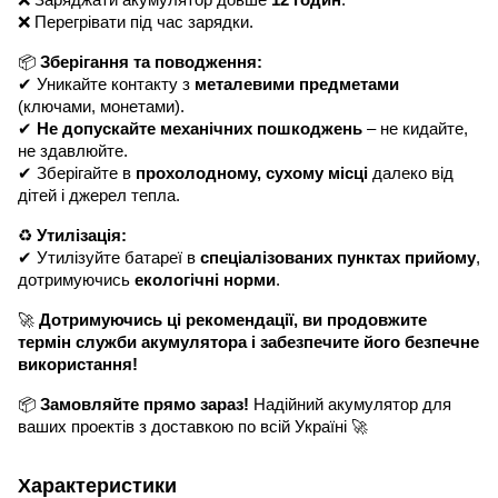
❌ Заряджати акумулятор довше
12 годин
.
❌ Перегрівати під час зарядки.
📦
Зберігання та поводження:
✔ Уникайте контакту з
металевими предметами
(ключами, монетами).
✔
Не допускайте механічних пошкоджень
– не кидайте,
не здавлюйте.
✔ Зберігайте в
прохолодному, сухому місці
далеко від
дітей і джерел тепла.
♻
Утилізація:
✔ Утилізуйте батареї в
спеціалізованих пунктах прийому
,
дотримуючись
екологічні норми
.
🚀
Дотримуючись ці рекомендації, ви продовжите
термін служби акумулятора і забезпечите його безпечне
використання!
📦
Замовляйте прямо зараз!
Надійний акумулятор для
ваших проектів з доставкою по всій Україні 🚀
Характеристики