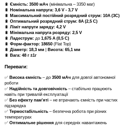
🔋
Ємність:
3500 мАч
(мінімальна – 3350 маг)
🔋
Номінальна напруга:
3,6 V - 3,7 V
🔋
Максимальний постійний розрядний струм:
10A (3C)
🔋
Оптимальний розрядний струм:
8A (2,5 C)
🔋
Ліміт напруги заряду:
4,2 V
🔋
Мінімальна напруга розряду:
2,5 V
🔋
Ладеструм:
до
1,675 A (0,5 C)
🔋
Форм-фактор:
18650
(Flat Top)
🔋
Діаметр:
18,3 мм
|
Висота:
65,1 мм
🔋
Вага:
48 г ±1г
Переваги:
✅
Висока ємність
– до
3500 мАч
для довгої автономної
роботи
✅
Надійність та довговічність
– стабільно працюють
навіть при тривалій експлуатації
✅
Без ефекту пам'яті
– не втрачають ємність при частих
підзарядка
✅
Термостабільність
– безпечна робота при різних
температурах
✅
Оптимальне рішення
для середніх навантажень