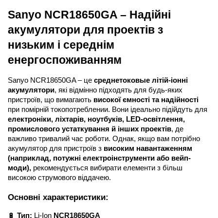
Sanyo NCR18650GA – Надійні
акумулятори для проектів з
низьким і середнім
енергоспоживанням
Sanyo NCR18650GA – це
среднетоковые літій-іонні
акумулятори
, які відмінно підходять для будь-яких
пристроїв, що вимагають
високої ємності та надійності
при помірній токопотреблении. Вони ідеально підійдуть для
електроніки, ліхтарів, ноутбуків, LED-освітлення,
промислового устаткування й інших проектів
, де
важливо тривалий час роботи. Однак, якщо вам потрібно
акумулятор для пристроїв з
високим навантаженням
(наприклад, потужні електроінструменти або вейп-
моди),
рекомендується вибирати елементи з більш
високою струмового віддачею.
Основні характеристики:
🔋
Тип:
Li-Ion
NCR18650GA