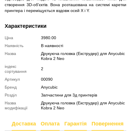
створення 3D-об'єктів.
Вона розташована на системі каретки
принтера і переміщується вздовж осей X і Y.
Характеристики
Ціна
3980.00
Наявність
В наявності
Назва
Друкуюча головка (Екструдер) для Anycubic
Kobra 2 Neo
індекс
2
сортування
Артикул
00090
Бренд
Anycubic
Розділ
Запчастини для 3д принтерів
Назва
Друкуюча головка (Екструдер) для Anycubic
модифікації
Kobra 2 Neo
Доставка
Оплата
Гарантія
Повернення