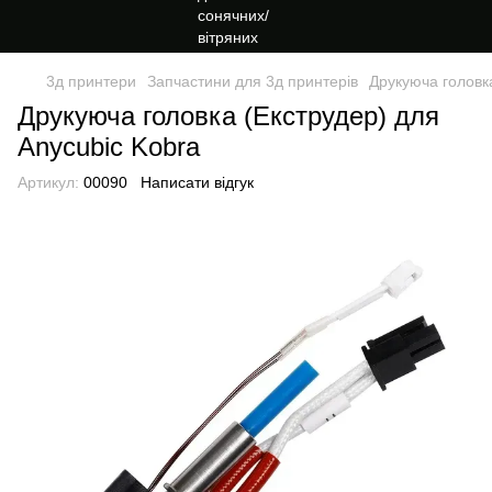
3д принтери
Запчастини для 3д принтерів
Друкуюча головка
Друкуюча головка (Екструдер) для
Anycubic Kobra
Артикул:
00090
Написати відгук