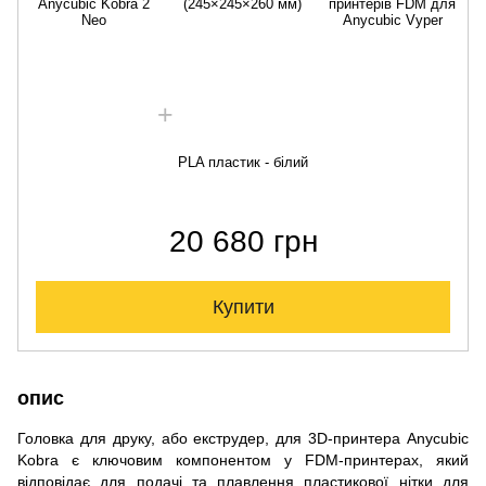
Anycubic Kobra 2
(245×245×260 мм)
принтерів FDM для
Neo
Аnycubic Vyper
PLA пластик - білий
20 680 грн
Купити
опис
Головка для друку, або екструдер, для 3D-принтера Anycubic
Kobra є ключовим компонентом у FDM-принтерах, який
відповідає для подачі та плавлення пластикової нітки для