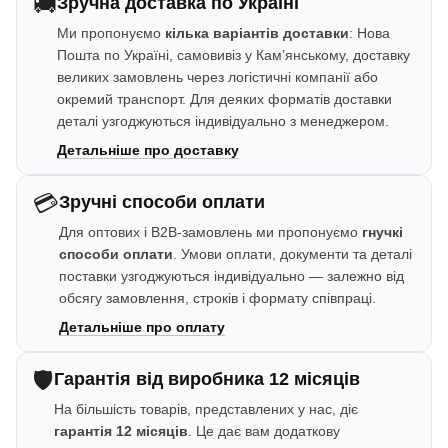
🚚
Зручна доставка по Україні
Ми пропонуємо
кілька варіантів доставки
: Нова
Пошта по Україні, самовивіз у Кам’янському, доставку
великих замовлень через логістичні компанії або
окремий транспорт. Для деяких форматів доставки
деталі узгоджуються індивідуально з менеджером.
Детальніше про доставку
💳
Зручні способи оплати
Для оптових і B2B-замовлень ми пропонуємо
гнучкі
способи оплати
. Умови оплати, документи та деталі
поставки узгоджуються індивідуально — залежно від
обсягу замовлення, строків і формату співпраці.
Детальніше про оплату
🛡️
Гарантія від виробника 12 місяців
На більшість товарів, представлених у нас, діє
гарантія 12 місяців
. Це дає вам додаткову