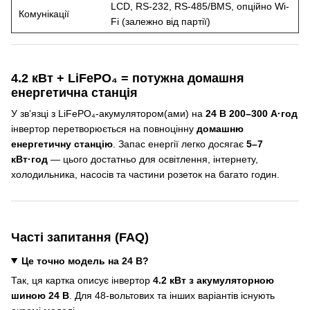
LCD, RS-232, RS-485/BMS, опційно Wi-
Комунікації
Fi (залежно від партії)
4.2 кВт + LiFePO₄ = потужна домашня
енергетична станція
У зв’язці з LiFePO₄-акумулятором(ами) на
24 В 200–300 А·год
інвертор перетворюється на повноцінну
домашню
енергетичну станцію
. Запас енергії легко досягає
5–7
кВт·год
— цього достатньо для освітлення, інтернету,
холодильника, насосів та частини розеток на багато годин.
Часті запитання (FAQ)
Це точно модель на 24 В?
Так, ця картка описує інвертор
4.2 кВт з акумуляторною
шиною 24 В
. Для 48-вольтових та інших варіантів існують