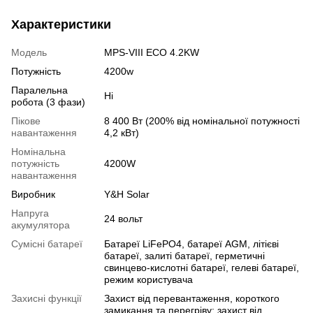
Характеристики
Модель
MPS-VIII ECO 4.2KW
Потужність
4200w
Паралельна
Ні
робота (3 фази)
Пікове
8 400 Вт (200% від номінальної потужності
навантаження
4,2 кВт)
Номінальна
потужність
4200W
навантаження
Виробник
Y&H Solar
Напруга
24 вольт
акумулятора
Сумісні батареї
Батареї LiFePO4, батареї AGM, літієві
батареї, залиті батареї, герметичні
свинцево-кислотні батареї, гелеві батареї,
режим користувача
Захисні функції
Захист від перевантаження, короткого
замикання та перегріву; захист від