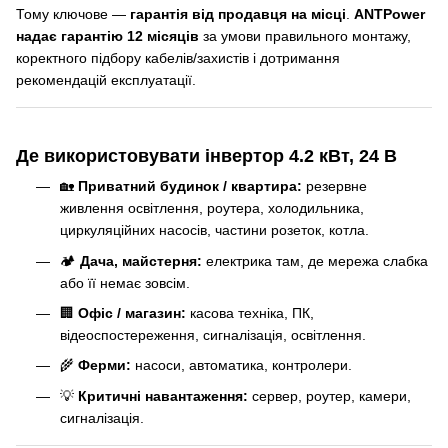
Тому ключове —
гарантія від продавця на місці
.
ANTPower
надає гарантію 12 місяців
за умови правильного монтажу,
коректного підбору кабелів/захистів і дотримання
рекомендацій експлуатації.
Де використовувати інвертор 4.2 кВт, 24 В
🏡
Приватний будинок / квартира:
резервне
живлення освітлення, роутера, холодильника,
циркуляційних насосів, частини розеток, котла.
🏕️
Дача, майстерня:
електрика там, де мережа слабка
або її немає зовсім.
🏢
Офіс / магазин:
касова техніка, ПК,
відеоспостереження, сигналізація, освітлення.
🌾
Ферми:
насоси, автоматика, контролери.
💡
Критичні навантаження:
сервер, роутер, камери,
сигналізація.