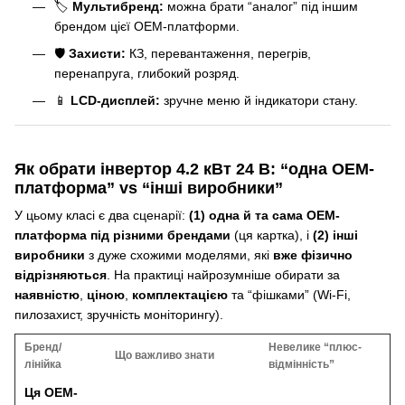
🏷️
Мультибренд:
можна брати “аналог” під іншим
брендом цієї OEM-платформи.
🛡️
Захисти:
КЗ, перевантаження, перегрів,
перенапруга, глибокий розряд.
📱
LCD-дисплей:
зручне меню й індикатори стану.
Як обрати інвертор 4.2 кВт 24 В: “одна OEM-
платформа” vs “інші виробники”
У цьому класі є два сценарії:
(1) одна й та сама OEM-
платформа під різними брендами
(ця картка), і
(2) інші
виробники
з дуже схожими моделями, які
вже фізично
відрізняються
. На практиці найрозумніше обирати за
наявністю
,
ціною
,
комплектацією
та “фішками” (Wi-Fi,
пилозахист, зручність моніторингу).
Бренд/
Невелике “плюс-
Що важливо знати
лінійка
відмінність”
Ця OEM-