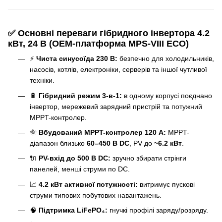
✅ Основні переваги гібридного інвертора 4.2
кВт, 24 В (OEM-платформа MPS-VIII ECO)
⚡
Чиста синусоїда 230 В:
безпечно для холодильників,
насосів, котлів, електроніки, серверів та іншої чутливої
техніки.
🔋
Гібридний режим 3-в-1:
в одному корпусі поєднано
інвертор, мережевий зарядний пристрій та потужний
MPPT-контролер.
🌞
Вбудований MPPT-контролер 120 А:
MPPT-
діапазон близько
60–450 В DC
, PV до
~6.2 кВт
.
🔌
PV-вхід до 500 В DC:
зручно збирати стрінги
панелей, менші струми по DC.
📈
4.2 кВт активної потужності:
витримує пускові
струми типових побутових навантажень.
🧠
Підтримка LiFePO₄:
гнучкі профілі заряду/розряду.