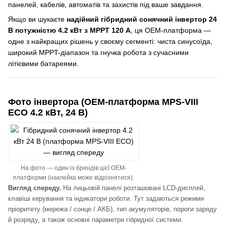
панелей, кабелів, автоматів та захистів під ваше завдання.
Якщо ви шукаєте
надійний гібридний сонячний інвертор 24
В потужністю 4.2 кВт з MPPT 120 А
, ця OEM-платформа —
одне з найкращих рішень у своєму сегменті: чиста синусоїда,
широкий MPPT-діапазон та гнучка робота з сучасними
літієвими батареями.
Фото інвертора (OEM-платформа MPS-VIII
ECO 4.2 кВт, 24 В)
На фото — один із брендів цієї OEM-
платформи (наклейка може відрізнятися).
Вигляд спереду.
На лицьовій панелі розташовані LCD-дисплей,
клавіші керування та індикатори роботи. Тут задаються режими
пріоритету (мережа / сонце / АКБ), тип акумуляторів, пороги заряду
й розряду, а також основні параметри гібридної системи.