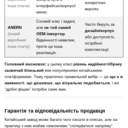
конкретних
інша плата)
інтерфейсах/корпусі/
версіях.
меню.
Схожий клас і задачі,
Часто беруть за
ANERN
але
не той самий
дизайн/корпус
(інший
OEM-інвертор
.
або доступність
виробник/
Відмінності невеликі,
потрібної
інша плата)
проте це інша
комплектації.
реалізація.
Головний висновок:
у цьому класі
рівень надійності/браку
зазвичай близький
між популярними китайськими
платформами. Тому практично правильний вибір — це
що є в
наявності
,
що дешевше
,
що візуально подобається
, і які
“дрібні фішки” потрібні саме вам.
Гарантія та відповідальність продавця
Китайський завод може багато чого писати в описах, але на
практиці з ним майже неможливо “спілкуватися напряму”.