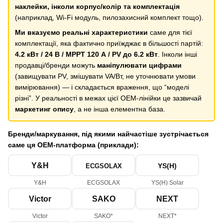
наклейки, інколи корпус/колір та комплектація
(наприклад, Wi-Fi модуль, пилозахисний комплект тощо).
Ми вказуємо реальні характеристики
саме для тієї
комплектації, яка фактично приїжджає в більшості партій:
4.2 кВт / 24 В / MPPT 120 А / PV до 6.2 кВт
. Інколи інші
продавці/бренди можуть
маніпулювати цифрами
(завищувати PV, змішувати VA/Вт, не уточнювати умови
вимірювання) — і складається враження, що “моделі
різні”. У реальності в межах цієї OEM-лінійки це зазвичай
маркетинг опису
, а не інша елементна база.
Бренди/маркування, під якими найчастіше зустрічається
саме ця OEM-платформа (приклади):
Y&H
YS(H)
ECGSOLAX
Y&H
ECGSOLAX
YS(H) Solar
Victor
SAKO
NEXT
Victor
SAKO*
NEXT*