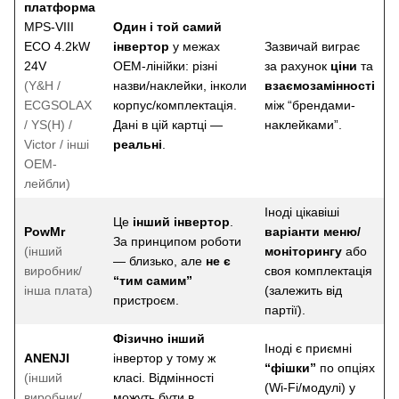
платформа
MPS-VIII
Один і той самий
ECO 4.2kW
інвертор
у межах
Зазвичай виграє
24V
OEM-лінійки: різні
за рахунок
ціни
та
(Y&H /
назви/наклейки, інколи
взаємозамінності
ECGSOLAX
корпус/комплектація.
між “брендами-
/ YS(H) /
Дані в цій картці —
наклейками”.
Victor / інші
реальні
.
OEM-
лейбли)
Іноді цікавіші
Це
інший інвертор
.
PowMr
варіанти меню/
За принципом роботи
(інший
моніторингу
або
— близько, але
не є
виробник/
своя комплектація
“тим самим”
інша плата)
(залежить від
пристроєм.
партії).
Фізично інший
Іноді є приємні
ANENJI
інвертор у тому ж
“фішки”
по опціях
(інший
класі. Відмінності
(Wi-Fi/модулі) у
виробник/
можуть бути в