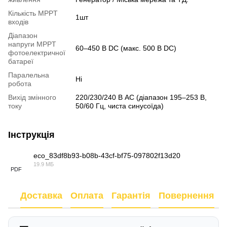
Кількість MPPT
1шт
входів
Діапазон
напруги MPPT
60–450 В DC (макс. 500 В DC)
фотоелектричної
батареї
Паралельна
Ні
робота
Вихід змінного
220/230/240 В AC (діапазон 195–253 В,
току
50/60 Гц, чиста синусоїда)
Інструкція
eco_83df8b93-b08b-43cf-bf75-097802f13d20
19.9 МБ
PDF
Доставка
Оплата
Гарантія
Повернення