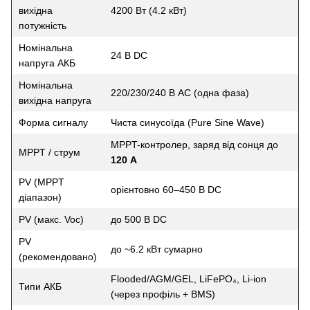
вихідна
4200 Вт (4.2 кВт)
потужність
Номінальна
24 В DC
напруга АКБ
Номінальна
220/230/240 В AC (одна фаза)
вихідна напруга
Форма сигналу
Чиста синусоїда (Pure Sine Wave)
MPPT-контролер, заряд від сонця до
MPPT / струм
120 А
PV (MPPT
орієнтовно 60–450 В DC
діапазон)
PV (макс. Voc)
до 500 В DC
PV
до ~6.2 кВт сумарно
(рекомендовано)
Flooded/AGM/GEL, LiFePO₄, Li-ion
Типи АКБ
(через профіль + BMS)