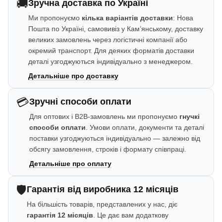
🚚
Зручна доставка по Україні
Ми пропонуємо
кілька варіантів доставки
: Нова
Пошта по Україні, самовивіз у Кам’янському, доставку
великих замовлень через логістичні компанії або
окремий транспорт. Для деяких форматів доставки
деталі узгоджуються індивідуально з менеджером.
Детальніше про доставку
💳
Зручні способи оплати
Для оптових і B2B-замовлень ми пропонуємо
гнучкі
способи оплати
. Умови оплати, документи та деталі
поставки узгоджуються індивідуально — залежно від
обсягу замовлення, строків і формату співпраці.
Детальніше про оплату
🛡️
Гарантія від виробника 12 місяців
На більшість товарів, представлених у нас, діє
гарантія 12 місяців
. Це дає вам додаткову