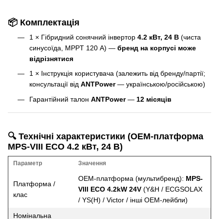
📦 Комплектація
1 × Гібридний сонячний інвертор
4.2 кВт, 24 В
(чиста
синусоїда, MPPT 120 А) —
бренд на корпусі може
відрізнятися
1 × Інструкція користувача (залежить від бренду/партії;
консультації від
ANTPower
— українською/російською)
Гарантійний талон
ANTPower
—
12 місяців
🔍 Технічні характеристики (OEM-платформа
MPS-VIII ECO 4.2 кВт, 24 В)
Параметр
Значення
OEM-платформа (мультибренд):
MPS-
Платформа /
VIII ECO 4.2kW 24V
(Y&H / ECGSOLAX
клас
/ YS(H) / Victor / інші OEM-лейбли)
Номінальна