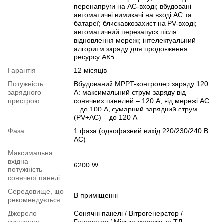
перенапруги на AC-вході; вбудовані
автоматичні вимикачі на вході AC та
батареї; блискавкозахист на PV-вході;
автоматичний перезапуск після
відновлення мережі; інтелектуальний
алгоритм заряду для продовження
ресурсу АКБ
Гарантія
12 місяців
Потужність
Вбудований MPPT-контролер заряду 120
зарядного
А: максимальний струм заряду від
пристрою
сонячних панелей – 120 А, від мережі AC
– до 100 А, сумарний зарядний струм
(PV+AC) – до 120 А
Фаза
1 фаза (однофазний вихід 220/230/240 В
AC)
Максимальна
вхідна
6200 W
потужність
сонячної панелі
Середовище, що
В приміщенні
рекомендується
Джерело
Сонячні панелі / Вітрогенератор /
живлення
Генератор / Міська мережа та ТД.