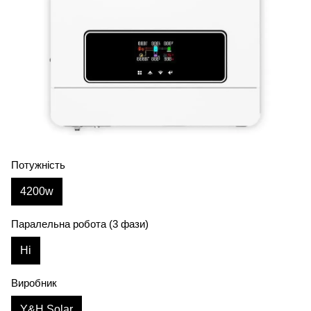
Потужність
4200w
Паралельна робота (3 фази)
Ні
Виробник
Y&H Solar