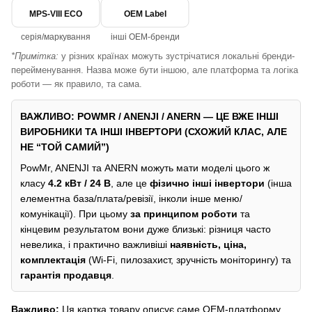
MPS-VIII ECO
OEM Label
серія/маркування
інші OEM-бренди
*Примітка:
у різних країнах можуть зустрічатися локальні бренди-
перейменування. Назва може бути іншою, але платформа та логіка
роботи — як правило, та сама.
ВАЖЛИВО: POWMR / ANENJI / ANERN — ЦЕ ВЖЕ ІНШІ
ВИРОБНИКИ ТА ІНШІ ІНВЕРТОРИ (СХОЖИЙ КЛАС, АЛЕ
НЕ “ТОЙ САМИЙ”)
PowMr, ANENJI та ANERN можуть мати моделі цього ж
класу
4.2 кВт / 24 В
, але це
фізично інші інвертори
(інша
елементна база/плата/ревізії, інколи інше меню/
комунікації). При цьому
за принципом роботи
та
кінцевим результатом вони дуже близькі: різниця часто
невелика, і практично важливіші
наявність, ціна,
комплектація
(Wi-Fi, пилозахист, зручність моніторингу) та
гарантія продавця
.
Важливо:
Ця картка товару описує саме OEM-платформу