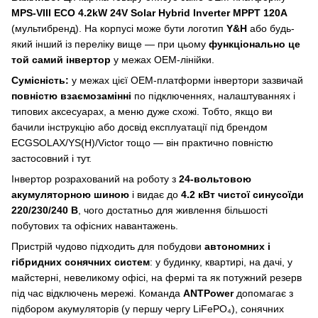
MPS-VIII ECO 4.2kW 24V Solar Hybrid Inverter MPPT 120A
(мультибренд). На корпусі може бути логотип
Y&H
або будь-
який інший із переліку вище — при цьому
функціонально це
той самий інвертор
у межах OEM-лінійки.
Сумісність:
у межах цієї OEM-платформи інвертори зазвичай
повністю взаємозамінні
по підключеннях, налаштуваннях і
типових аксесуарах, а меню дуже схожі. Тобто, якщо ви
бачили інструкцію або досвід експлуатації під брендом
ECGSOLAX/YS(H)/Victor тощо — він практично повністю
застосовний і тут.
Інвертор розрахований на роботу з
24-вольтовою
акумуляторною шиною
і видає до
4.2 кВт чистої синусоїди
220/230/240 В
, чого достатньо для живлення більшості
побутових та офісних навантажень.
Пристрій чудово підходить для побудови
автономних і
гібридних сонячних систем
: у будинку, квартирі, на дачі, у
майстерні, невеликому офісі, на фермі та як потужний резерв
під час відключень мережі. Команда
ANTPower
допомагає з
підбором акумуляторів (у першу чергу LiFePO₄), сонячних