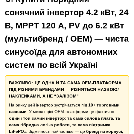
сонячний інвертор 4.2 кВт, 24
В, MPPT 120 А, PV до 6.2 кВт
(мультибренд / OEM) — чиста
синусоїда для автономних
систем по всій Україні
ВАЖЛИВО: ЦЕ ОДНА Й ТА САМА OEM-ПЛАТФОРМА
ПІД РІЗНИМИ БРЕНДАМИ — РІЗНЯТЬСЯ НАЗВОЮ/
НАКЛЕЙКАМИ, А НЕ “ЗАЛІЗОМ”
На ринку цей інвертор зустрічається під
10+ торговими
назвами
. У межах цієї OEM-платформи це фактично
один і той самий інвертор
:
та сама силова плата, та
сама гібридна логіка роботи, та сама підтримка
LiFePO₄
. Відмінності найчастіше — це
бренд на корпусі,