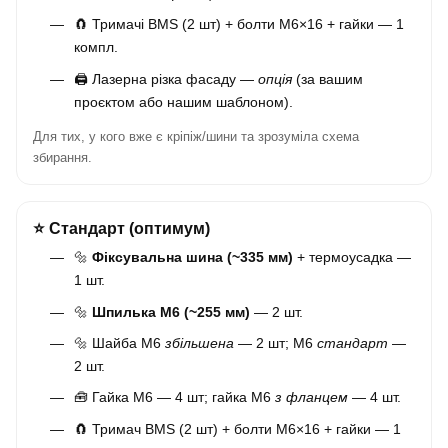
🧲 Тримачі BMS (2 шт) + болти М6×16 + гайки — 1
компл.
🖨️ Лазерна різка фасаду —
опція
(за вашим
проєктом або нашим шаблоном).
Для тих, у кого вже є кріпіж/шини та зрозуміла схема
збирання.
⭐ Стандарт (оптимум)
🔩
Фіксувальна шина (~335 мм)
+ термоусадка —
1 шт.
🔩
Шпилька М6 (~255 мм)
— 2 шт.
🔩 Шайба М6
збільшена
— 2 шт; М6
стандарт
—
2 шт.
🧰 Гайка М6 — 4 шт; гайка М6
з фланцем
— 4 шт.
🧲 Тримач BMS (2 шт) + болти М6×16 + гайки — 1