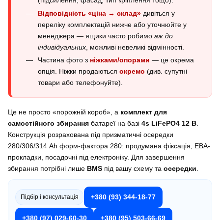
(підсилення, фасад, тип кріплення тощо).
Відповідність «ціна → склад»
дивіться у
переліку комплектацій нижче або уточнюйте у
менеджера — ящики часто робимо
аж до
індивідуальних
, можливі невеликі відмінності.
Частина фото з
ніжками/опорами
— це окрема
опція. Ніжки продаються
окремо
(див. супутні
товари або телефонуйте).
Це не просто «порожній короб», а
комплект для
самостійного збирання
батареї на базі
4s LiFePO4 12 В
.
Конструкція розрахована під призматичні осередки
280/306/314 Ah форм-фактора 280: продумана фіксація, ЕВА-
прокладки, посадочні під електроніку. Для завершення
збирання потрібні лише
BMS
під вашу схему та
осередки
.
+380 (93) 344-18-77
Підбір і консультація
+380 (97) 029-60-30
+380 (95) 503-66-69