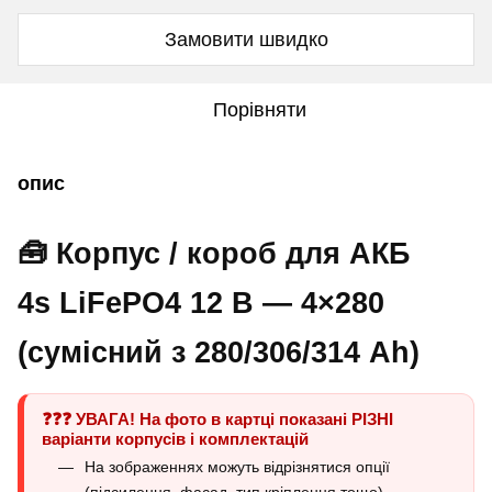
Замовити швидко
Порівняти
опис
🧰 Корпус / короб для АКБ
4s LiFePO4 12 В
— 4×280
(сумісний з 280/306/314 Ah)
❓❓❓
УВАГА!
На фото в картці показані РІЗНІ
варіанти корпусів і комплектацій
На зображеннях можуть відрізнятися опції