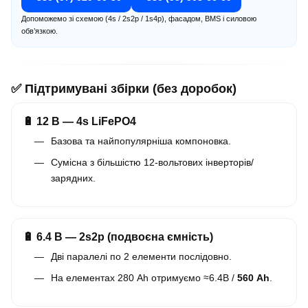
Допоможемо зі схемою (4s / 2s2p / 1s4p), фасадом, BMS і силовою
обв’язкою.
✅ Підтримувані збірки (без доробок)
🔋 12 В — 4s LiFePO4
Базова та найпопулярніша компоновка.
Сумісна з більшістю 12-вольтових інверторів/
зарядних.
🔋 6.4 В — 2s2p (подвоєна ємність)
Дві паралелі по 2 елементи послідовно.
На елементах 280 Ah отримуємо ≈6.4В /
560 Ah
.