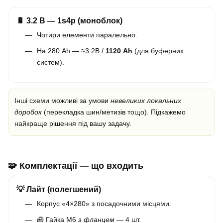
🔋 3.2 В — 1s4p (моноблок)
Чотири елементи паралельно.
На 280 Ah — ≈3.2В /
1120 Ah
(для буферних
систем).
Інші схеми можливі за умови
невеликих локальних
доробок
(перекладка шин/метизів тощо). Підкажемо
найкраще рішення під вашу задачу.
🧩 Комплектації — що входить
💡 Лайт (полегшений)
Корпус «4×280» з посадочними місцями.
🧰 Гайка М6
з фланцем
— 4 шт.