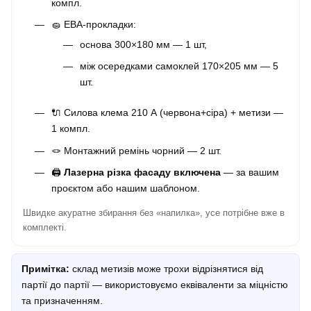
компл.
🧽 ЕВА-прокладки:
основа 300×180 мм — 1 шт,
між осередками самоклей 170×205 мм — 5
шт.
🔌 Силова клема 210 А (червона+сіра) + метизи —
1 компл.
🪢 Монтажний ремінь чорний — 2 шт.
🖨️
Лазерна різка фасаду включена
— за вашим
проєктом або нашим шаблоном.
Швидке акуратне збирання без «напилка», усе потрібне вже в
комплекті.
Примітка:
склад метизів може трохи відрізнятися від
партії до партії — використовуємо еквіваленти за міцністю
та призначенням.