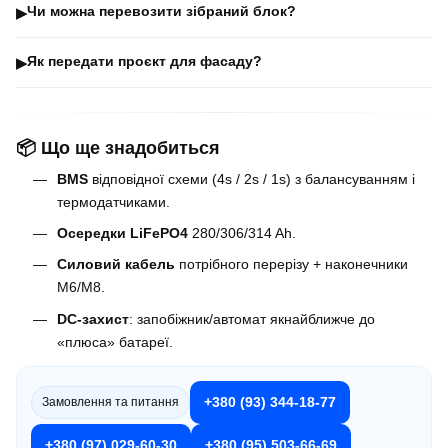
Чи можна перевозити зібраний блок?
▶
Як передати проєкт для фасаду?
▶
📦 Що ще знадобиться
BMS
відповідної схеми (4s / 2s / 1s) з балансуванням і
термодатчиками.
Осередки LiFePO4
280/306/314 Ah.
Силовий кабель
потрібного перерізу + наконечники
М6/М8.
DC-захист
: запобіжник/автомат якнайближче до
«плюса» батареї.
+380 (93) 344-18-77
Замовлення та питання
+380 (97) 029-60-30
+380 (95) 503-66-69