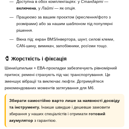
Доступна в обох комплектаціях: у
Стандарті
—
включена
, у
Лайті
— як опція.
Працюємо за вашим проєктом (креслення/фото з
розмірами) або за нашим шаблоном під популярні
рішення.
Вікна під: екран BMS/інвертора, шунт, силові клеми,
CAN-шину, вимикач, запобіжники, роз’єми тощо.
🧷 Жорсткість і фіксація
Шини/шпильки + ЕВА-прокладки забезпечують рівномірний
притиск; ремені страхують під час транспортування. Це
зменшує вібрації та виключає люфти. Дотримуйтеся
рекомендованих моментів затягування для М6.
Збирати самостійно варто лише за наявності досвіду
та інструменту.
Інакше швидше і дешевше замовити
збирання у наших спеціалістів і отримати
готовий
акумулятор
з гарантією.