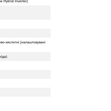
e Hybrid Inverter)
ево-кислотні (налаштовувані
оїда)