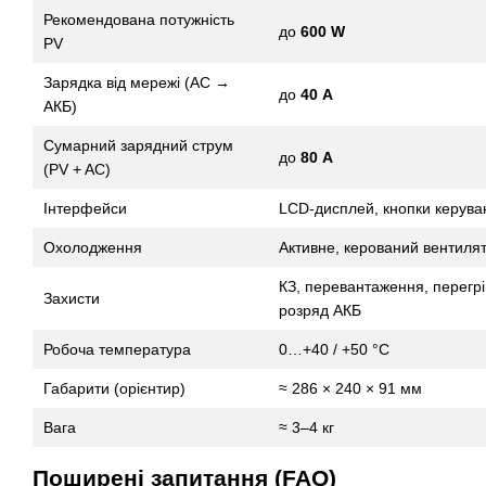
Рекомендована потужність
до
600 W
PV
Зарядка від мережі (AC →
до
40 A
АКБ)
Сумарний зарядний струм
до
80 A
(PV + AC)
Інтерфейси
LCD-дисплей, кнопки керува
Охолодження
Активне, керований вентиля
КЗ, перевантаження, перегрі
Захисти
розряд АКБ
Робоча температура
0…+40 / +50 °C
Габарити (орієнтир)
≈ 286 × 240 × 91 мм
Вага
≈ 3–4 кг
Поширені запитання (FAQ)