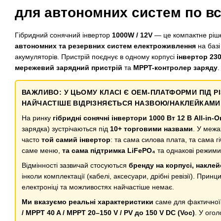
для автономних систем по всі
Гібридний сонячний інвертор
1000W / 12V
— це компактне ріш
автономних та резервних систем електроживлення
на базі
акумуляторів. Пристрій поєднує в одному корпусі
інвертор 23
мережевий зарядний пристрій
та
MPPT-контролер заряду
.
ВАЖЛИВО: У ЦЬОМУ КЛАСІ Є OEM-ПЛАТФОРМИ ПІД 
НАЙЧАСТІШЕ ВІДРІЗНЯЄТЬСЯ НАЗВОЮ/НАКЛЕЙКАМИ,
На ринку
гібридні сонячні інвертори 1000 Вт 12 В All-in-O
зарядка) зустрічаються під
10+ торговими назвами
. У меж
часто
той самий інвертор
: та сама силова плата, та сама г
саме меню,
та сама підтримка LiFePO₄
та однакові режими
Відмінності зазвичай стосуються
бренду на корпусі, накле
інколи комплектації (кабелі, аксесуари, дрібні ревізії). Прин
електроніці та можливостях найчастіше немає.
Ми вказуємо реальні характеристики
саме для фактичної
/ MPPT 40 A / MPPT 20–150 V / PV до 150 V DC (Voc)
. У ого