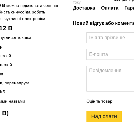
току
0 В
можна підключати сонячні
Доставка
Оплата
Гар
иста синусоїда робить
 і чутливої електроніки.
Новий відгук або комент
12 В
утливої техніки
ер
нелей
анелей
ня
ів, перенапруга
АКБ
ними назвами
Оцініть товар
 В)
Надіслати