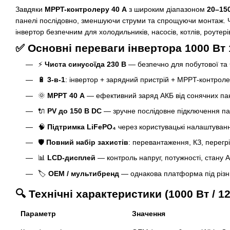
Завдяки
MPPT-контролеру 40 А
з широким діапазоном
20–15
панелі послідовно, зменшуючи струми та спрощуючи монтаж. Ч
інвертор безпечним для холодильників, насосів, котлів, роутерів
✅ Основні переваги інвертора 1000 Вт 
⚡
Чиста синусоїда 230 В
— безпечно для побутової та ч
🔋
3-в-1
: інвертор + зарядний пристрій + MPPT-контрол
🌞
MPPT 40 А
— ефективний заряд АКБ від сонячних па
🔌
PV до 150 В DC
— зручне послідовне підключення п
🧠
Підтримка LiFePO₄
через користувацькі налаштуван
🛡️
Повний набір захистів
: перевантаження, КЗ, перегр
📊
LCD-дисплей
— контроль напруг, потужності, стану 
🏷️
OEM / мультибренд
— однакова платформа під різ
🔍 Технічні характеристики (1000 Вт / 12
Параметр
Значення