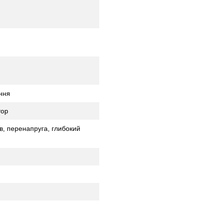
ння
тор
в, перенапруга, глибокий