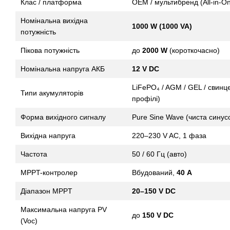
Клас / платформа
OEM / мультибренд (All-in-On
Номінальна вихідна
1000 W (1000 VA)
потужність
Пікова потужність
до
2000 W
(короткочасно)
Номінальна напруга АКБ
12 V DC
LiFePO₄ / AGM / GEL / свинц
Типи акумуляторів
профілі)
Форма вихідного сигналу
Pure Sine Wave (чиста синус
Вихідна напруга
220–230 V AC, 1 фаза
Частота
50 / 60 Гц (авто)
MPPT-контролер
Вбудований,
40 A
Діапазон MPPT
20–150 V DC
Максимальна напруга PV
до
150 V DC
(Voc)