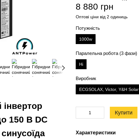
8 880 грн
Оптові ціни від 2 одиниць
Потужність
1000w
Паралельна робота (3 фази)
Ні
Виробник
ECGSOLAX, Victor, Y&H Solar
й інвертор
Купити
до 150 В DC
 синусоїда
Характеристики