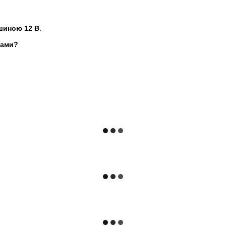
шиною 12 В
.
дами?