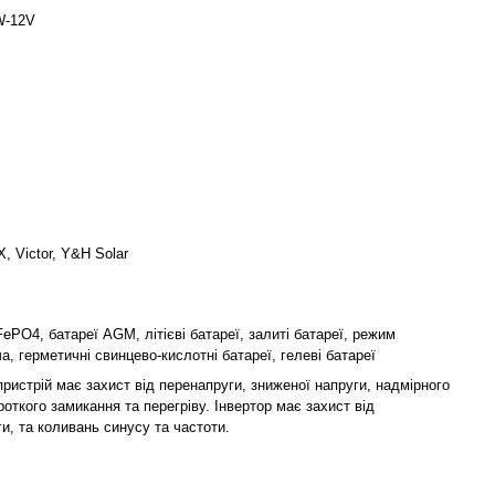
W-12V
 Victor, Y&H Solar
FePO4, батареї AGM, літієві батареї, залиті батареї, режим
а, герметичні свинцево-кислотні батареї, гелеві батареї
ристрій має захист від перенапруги, зниженої напруги, надмірного
роткого замикання та перегріву. Інвертор має захист від
и, та коливань синусу та частоти.