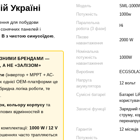
й Україні
Модель
SML-1000
Потужність
1000w
ення для побудови
Паралельна
Ні
робота (3 фази)
 сонячних панелей і
0 В з чистою синусоїдою
,
Пікове
2000 W
навантаження
Номінальна
потужність
1000W
РІЗНИМИ БРЕНДАМИ —
навантаження
 А НЕ «ЗАЛІЗОМ»
Виробник
ECGSOLAX,
ne
(інвертор + MPPT + AC-
Напруга
ах однієї OEM-платформи це
12 вольт
акумулятора
ібридна логіка роботи, те
Сумісні батареї
Батареї Li
.
користувач
йок, кольору корпусу
та
Захисні функції
Зарядний п
ципових відмінностей в
струму, ко
перенапруг
 комплектації:
1000 W / 12 V
Гарантія
12 місяців
лошеннях часто трапляються
Потужність