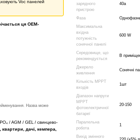
раховують Voc панелей
зарядного
40а
пристрою
Фаза
Однофазн
річається ця OEM-
Максимальна
вхідна
600 W
потужність
сонячної панелі
Середовище, що
В приміще
рекомендується
Джерело
Сонячні па
живлення
Кількість MPPT
1шт
входів
Діапазон напруги
MPPT
20-150
рейменування. Назва може
фотоелектричної
батареї
Паралельна
PO₄ / AGM / GEL / свинцево-
1
робота
 квартири, дачі, кемпера,
Вихід змінного
220 (±5% 