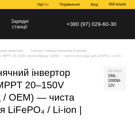
Мій кошик
Порівняння
Укр
Рус
Вхід
Зарядні
+380 (97) 029-60-30
станції
бридні інвертори
Сонячні / Гібридні інвертори Ecgsolax
, MPPT 20–150V (мультибренд / OEM) — чиста синусоїда, для LiFePO₄ / Li-ion |
нячний інвертор
Артикул
SML-
1000W-
 MPPT 20–150V
12V
 / OEM) — чиста
 LiFePO₄ / Li-ion |