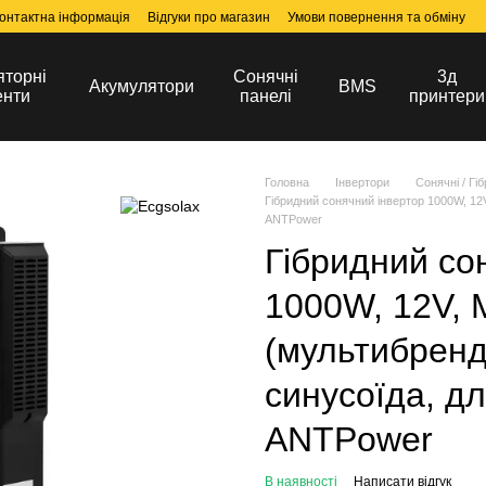
онтактна інформація
Відгуки про магазин
Умови повернення та обміну
яторні
Сонячні
3д
Акумулятори
BMS
енти
панелі
принтери
Головна
Інвертори
Сонячні / Гі
Гібридний сонячний інвертор 1000W, 12V
ANTPower
Гібридний со
1000W, 12V,
(мультибренд
синусоїда, для
ANTPower
В наявності
Написати відгук