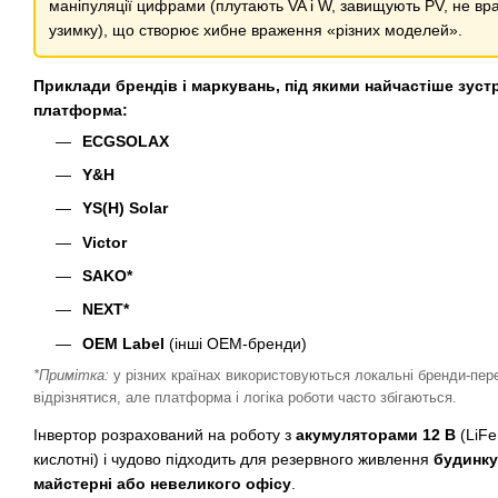
маніпуляції цифрами (плутають VA і W, завищують PV, не в
узимку), що створює хибне враження «різних моделей».
Приклади брендів і маркувань, під якими найчастіше зуст
платформа:
ECGSOLAX
Y&H
YS(H) Solar
Victor
SAKO*
NEXT*
OEM Label
(інші OEM-бренди)
*Примітка:
у різних країнах використовуються локальні бренди-пе
відрізнятися, але платформа і логіка роботи часто збігаються.
Інвертор розрахований на роботу з
акумуляторами 12 В
(LiFe
кислотні) і чудово підходить для резервного живлення
будинку,
майстерні або невеликого офісу
.