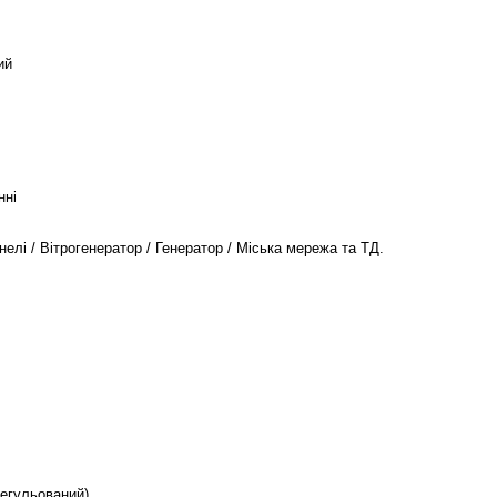
ий
нні
нелі / Вітрогенератор / Генератор / Міська мережа та ТД.
регульований)