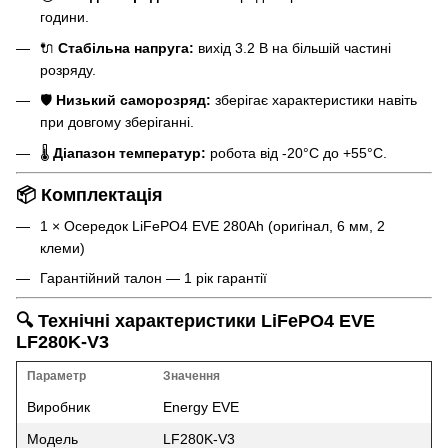
години.
🔌
Стабільна напруга:
вихід 3.2 В на більшій частині
розряду.
🛡️
Низький саморозряд:
зберігає характеристики навіть
при довгому зберіганні.
🌡️
Діапазон температур:
робота від -20°C до +55°C.
📦 Комплектація
1 × Осередок LiFePO4 EVE 280Ah (оригінал, 6 мм, 2
клеми)
Гарантійний талон — 1 рік гарантії
🔍 Технічні характеристики LiFePO4 EVE
LF280K-V3
Параметр
Значення
Виробник
Energy EVE
Модель
LF280K-V3