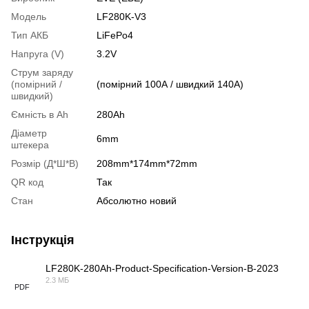
Модель
LF280K-V3
Тип АКБ
LiFePo4
Напруга (V)
3.2V
Струм заряду
(помірний /
(помірний 100А / швидкий 140А)
швидкий)
Ємність в Аh
280Ah
Діаметр
6mm
штекера
Розмір (Д*Ш*В)
208mm*174mm*72mm
QR код
Так
Стан
Абсолютно новий
Інструкція
LF280K-280Ah-Product-Specification-Version-B-2023
2.3 МБ
PDF