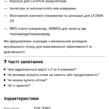
Корпуси для LiFePO4 акумуляторів
Ізолятори зі склотекстоліту між комірками
Монтажний комплект (перемички та шпильки) для LF280K-
V3
BMS плати (наприклад, JKBMS) для захисту від
перезаряду/перерозряду
Ми відправляємо осередки з мінімальним розкидом
внутрішнього опору для максимальної ефективності та
довговічності.
❓ Часті запитання
Чим відрізняються версії з 2 та 4 клемами?
Чи впливає кількість клем на ємність або продуктивність?
Чи можна купити оптом?
Чи є гарантія?
Характеристики
Виробник
EVE (ЕВЕ)