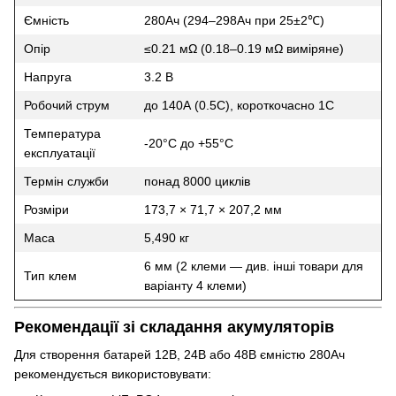
Ємність
280Ач (294–298Ач при 25±2℃)
Опір
≤0.21 мΩ (0.18–0.19 мΩ виміряне)
Напруга
3.2 В
Робочий струм
до 140А (0.5C), короткочасно 1C
Температура
-20°C до +55°C
експлуатації
Термін служби
понад 8000 циклів
Розміри
173,7 × 71,7 × 207,2 мм
Маса
5,490 кг
6 мм (2 клеми — див. інші товари для
Тип клем
варіанту 4 клеми)
Рекомендації зі складання акумуляторів
Для створення батарей 12В, 24В або 48В ємністю 280Ач
рекомендується використовувати: