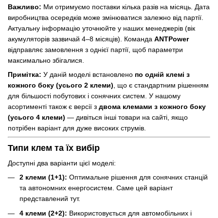
Важливо:
Ми отримуємо поставки кілька разів на місяць. Дата
виробництва осередків може змінюватися залежно від партії.
Актуальну інформацію уточнюйте у наших менеджерів (вік
акумуляторів зазвичай 4–8 місяців). Команда
ANTPower
відправляє замовлення з однієї партії, щоб параметри
максимально збігалися.
Примітка:
У даній моделі встановлено
по одній клемі з
кожного боку (усього 2 клеми)
, що є стандартним рішенням
для більшості побутових і сонячних систем. У нашому
асортименті також є версії з
двома клемами з кожного боку
(усього 4 клеми)
— дивіться інші товари на сайті, якщо
потрібен варіант для дуже високих струмів.
Типи клем та їх вибір
Доступні два варіанти цієї моделі:
2 клеми (1+1):
Оптимальне рішення для сонячних станцій
та автономних енергосистем. Саме цей варіант
представлений тут.
4 клеми (2+2):
Використовується для автомобільних і