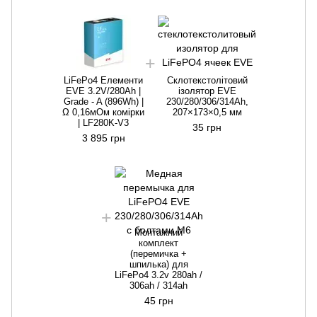
LiFePo4 Елементи
Склотекстолітовий
EVE 3.2V/280Ah |
ізолятор EVE
Grade - A (896Wh) |
230/280/306/314Ah,
Ω 0,16мОм комірки
207×173×0,5 мм
| LF280K-V3
35 грн
3 895 грн
Монтажний
комплект
(перемичка +
шпилька) для
LiFePo4 3.2v 280ah /
306ah / 314ah
45 грн