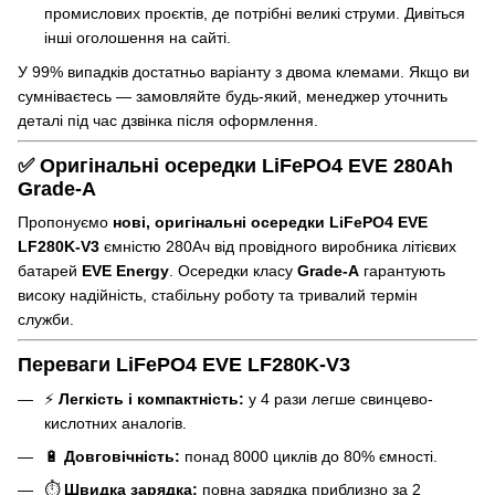
промислових проєктів, де потрібні великі струми. Дивіться
інші оголошення на сайті.
У 99% випадків достатньо варіанту з двома клемами. Якщо ви
сумніваєтесь — замовляйте будь-який, менеджер уточнить
деталі під час дзвінка після оформлення.
✅ Оригінальні осередки LiFePO4 EVE 280Ah
Grade-A
Пропонуємо
нові, оригінальні осередки LiFePO4 EVE
LF280K-V3
ємністю 280Ач від провідного виробника літієвих
батарей
EVE Energy
. Осередки класу
Grade-A
гарантують
високу надійність, стабільну роботу та тривалий термін
служби.
Переваги LiFePO4 EVE LF280K-V3
⚡
Легкість і компактність:
у 4 рази легше свинцево-
кислотних аналогів.
🔋
Довговічність:
понад 8000 циклів до 80% ємності.
⏱️
Швидка зарядка:
повна зарядка приблизно за 2