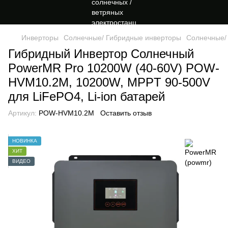
Инверторы
Солнечные/ Гибридные инверторы
Солнечные/
Гибридный Инвертор Солнечный
PowerMR Pro 10200W (40-60V) POW-
HVM10.2M, 10200W, MPPT 90-500V
для LiFePO4, Li-ion батарей
Артикул:
POW-HVM10.2M
Оставить отзыв
НОВИНКА
ХИТ
ВИДЕО