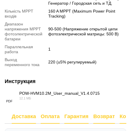
Генератор / Городская сеть и ТД.
Кількість MPPT
160 A MPPT (Maximum Power Point
входів
Tracking)
Диапазон
напряжения MPPT
90-500 (Напряжение открытой цепи
фотоэлектрической
фотоэлектрической матрицы: 500 В)
батареи
Параллельная
1
работа
Выход
220 (±5% регулируемый)
переменного тока
Инструкция
POW-HVM10.2M_User_manual_V1.4.0715
12.1 МБ
PDF
Доставка
Оплата
Гарантия
Возврат
Кон