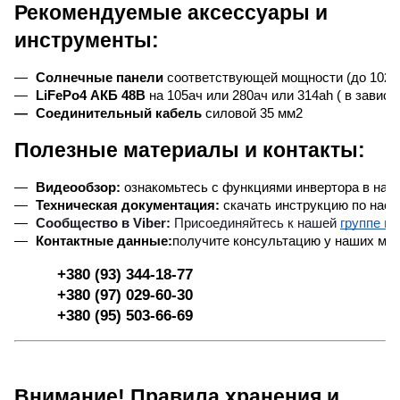
Рекомендуемые аксессуары и
инструменты:
Солнечные панели
 соответствующей мощности (до 10200
LiFePo4 АКБ 48В 
на 105ач или 280ач или 314ah ( в завис
Соединительный кабель 
силовой 35 мм2
Полезные материалы и контакты:
Видеообзор:
 ознакомьтесь с функциями инвертора в наш
Техническая документация:
 скачать инструкцию по наст
Сообщество в Viber:
 Присоединяйтесь к нашей
группе в 
Контактные данные:
получите консультацию у наших ме
+380 (93) 344-18-77
+380 (97) 029-60-30
+380 (95) 503-66-69
Внимание! Правила хранения и