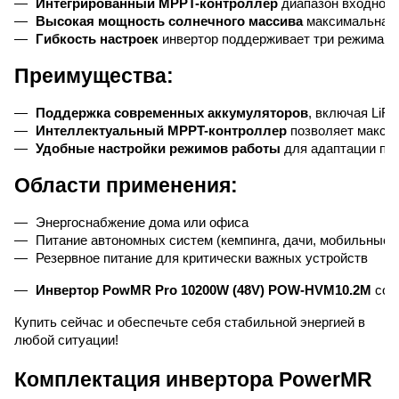
Интегрированный MPPT-контроллер
 диапазон входног
Высокая мощность солнечного массива
 максимальная
Гибкость настроек
 инвертор поддерживает три режима за
Преимущества:
Поддержка современных аккумуляторов
, включая LiF
Интеллектуальный MPPT-контроллер
 позволяет макси
Удобные настройки режимов работы
 для адаптации по
Области применения:
Энергоснабжение дома или офиса
Питание автономных систем (кемпинга, дачи, мобильные 
Резервное питание для критически важных устройств
Инвертор PowMR Pro 10200W (48V) POW-HVM10.2M
 соч
Купить сейчас и обеспечьте себя стабильной энергией в
любой ситуации!
Комплектация инвертора PowerMR