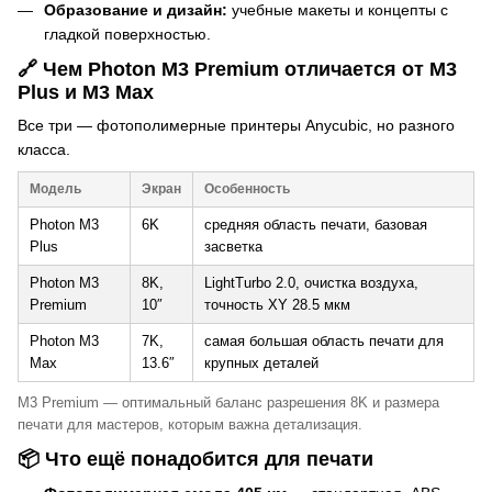
Образование и дизайн:
учебные макеты и концепты с
гладкой поверхностью.
🔗 Чем Photon M3 Premium отличается от M3
Plus и M3 Max
Все три — фотополимерные принтеры Anycubic, но разного
класса.
Модель
Экран
Особенность
Photon M3
6K
средняя область печати, базовая
Plus
засветка
Photon M3
8K,
LightTurbo 2.0, очистка воздуха,
Premium
10″
точность XY 28.5 мкм
Photon M3
7K,
самая большая область печати для
Max
13.6″
крупных деталей
M3 Premium — оптимальный баланс разрешения 8K и размера
печати для мастеров, которым важна детализация.
📦 Что ещё понадобится для печати