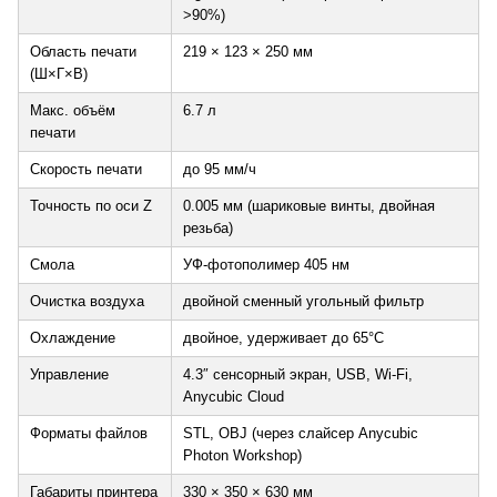
>90%)
Область печати
219 × 123 × 250 мм
(Ш×Г×В)
Макс. объём
6.7 л
печати
Скорость печати
до 95 мм/ч
Точность по оси Z
0.005 мм (шариковые винты, двойная
резьба)
Смола
УФ-фотополимер 405 нм
Очистка воздуха
двойной сменный угольный фильтр
Охлаждение
двойное, удерживает до 65°C
Управление
4.3″ сенсорный экран, USB, Wi-Fi,
Anycubic Cloud
Форматы файлов
STL, OBJ (через слайсер Anycubic
Photon Workshop)
Габариты принтера
330 × 350 × 630 мм