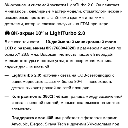
8K-экраном и системой засветки LightTurbo 2.0. Он печатает
миниатюры, ювелирные мастер-модели, стоматологические и
инженерные прототипы с чёткими краями и тонкими
деталями, которые сложно получить на FDM-принтере.
🖨 8K-экран 10″ и LightTurbo 2.0
В основе точности —
10-дюймовый монохромный mono
LCD с разрешением 8K (7680×4320)
и размером пикселя по
осям XY 28.5 мкм. Высокая плотность пикселей передаёт
мелкие текстуры и острые углы, а монохромная матрица
служит дольше цветной.
LightTurbo 2.0:
источник света на COB-светодиодах с
равномерностью засветки более 90% — поверхность
детали выходит ровной по всей площади.
Контрастность 380:1:
чёткая граница между засвеченной
и незасвеченной смолой, меньше «наплывов» на мелких
элементах.
Поддержка смол 405 нм:
работает с фотополимерами
Anycubic, Elegoo, Siraya Tech и другими УФ-смолами под