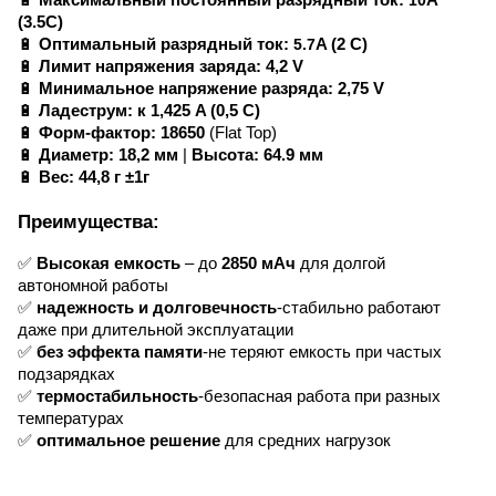
(3.5C)
🔋
Оптимальный разря
дный ток:
5.7
A (2 C)
🔋
Лимит напряжения заряда:
4,2 V
🔋
Минимальное напряжение разряда:
2,75 V
🔋
Ладеструм:
к
1,425 A (0,5 C)
🔋
Форм-фактор:
18650
(Flat Top)
🔋
Диаметр:
18,2 мм
|
Высота:
64.9 мм
🔋
Вес:
44,8 г ±1г
Преимущества:
✅
Высокая емкость
– до
285
0
мАч
для долгой
автономной работы
✅
надежность и долговечность
-стабильно работают
даже при длительной эксплуатации
✅
без эффекта памяти
-не теряют емкость при частых
подзарядках
✅
термостабильность
-безопасная работа при разных
температурах
✅
оптимальное решение
для средних нагрузок