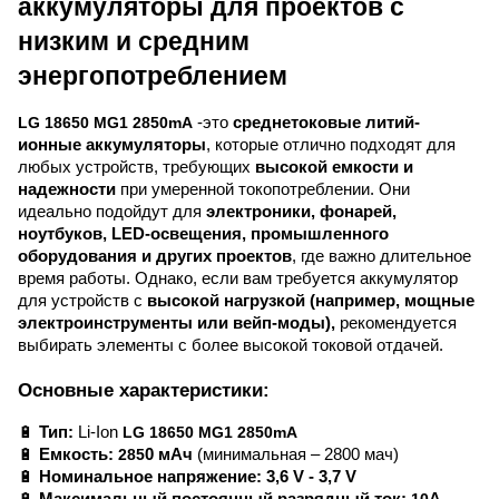
аккумуляторы для проектов с
низким и средним
энергопотреблением
LG 18650 MG1 2850mA
-это
среднетоковые литий-
ионные аккумуляторы
, которые отлично подходят для
любых устройств, требующих
высокой емкости и
надежности
при умеренной токопотреблении. Они
идеально подойдут для
электроники, фонарей,
ноутбуков, LED-освещения, промышленного
оборудования и других проектов
, где важно длительное
время работы. Однако, если вам требуется аккумулятор
для устройств с
высокой нагрузкой (например, мощные
электроинструменты или вейп-моды),
рекомендуется
выбирать элементы с более высокой токовой отдачей.
Основные характеристики:
🔋
Тип:
Li-Ion
LG 18650 MG1 2850mA
🔋
Емкость:
285
0
мАч
(минимальная – 2800 мач)
🔋
Номинальное напряжение:
3,6 V - 3,7 V
🔋
Максимальный постоянный разрядный т
ок:
10
A